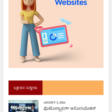
ಇತ್ತೀಚಿನ ಸುದ್ದಿಗಳು
AUGUST 5, 2026
ಫೊಟೋಗ್ರಾಫರ್ಸ್ ಅಸೋಸಿಯೇಶನ್