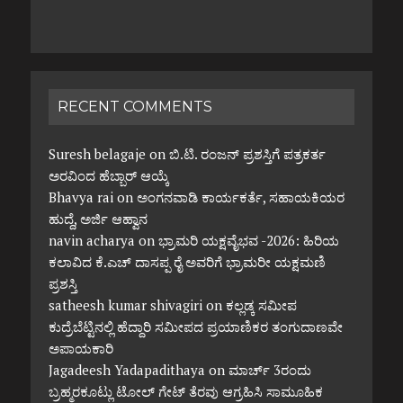
RECENT COMMENTS
Suresh belagaje
on
ಬಿ.ಟಿ. ರಂಜನ್ ಪ್ರಶಸ್ತಿಗೆ ಪತ್ರಕರ್ತ
ಅರವಿಂದ ಹೆಬ್ಬಾರ್ ಆಯ್ಕೆ
Bhavya rai
on
ಅಂಗನವಾಡಿ ಕಾರ್ಯಕರ್ತೆ, ಸಹಾಯಕಿಯರ
ಹುದ್ದೆ, ಅರ್ಜಿ ಆಹ್ವಾನ
navin acharya
on
ಭ್ರಾಮರಿ ಯಕ್ಷವೈಭವ -2026: ಹಿರಿಯ
ಕಲಾವಿದ ಕೆ.ಎಚ್ ದಾಸಪ್ಪ ರೈ ಅವರಿಗೆ ಭ್ರಾಮರೀ ಯಕ್ಷಮಣಿ
ಪ್ರಶಸ್ತಿ
satheesh kumar shivagiri
on
ಕಲ್ಲಡ್ಕ ಸಮೀಪ
ಕುದ್ರೆಬೆಟ್ಟಿನಲ್ಲಿ ಹೆದ್ದಾರಿ ಸಮೀಪದ ಪ್ರಯಾಣಿಕರ ತಂಗುದಾಣವೇ
ಅಪಾಯಕಾರಿ
Jagadeesh Yadapadithaya
on
ಮಾರ್ಚ್ 3ರಂದು
ಬ್ರಹ್ಮರಕೂಟ್ಲು ಟೋಲ್ ಗೇಟ್ ತೆರವು ಆಗ್ರಹಿಸಿ ಸಾಮೂಹಿಕ