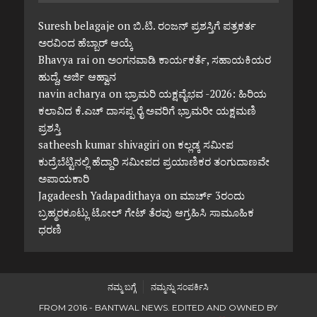
Suresh belagaje
on
ಬಿ.ಟಿ. ರಂಜನ್ ಪ್ರಶಸ್ತಿಗೆ ಪತ್ರಕರ್ತ
ಅರವಿಂದ ಹೆಬ್ಬಾರ್ ಆಯ್ಕೆ
Bhavya rai
on
ಅಂಗನವಾಡಿ ಕಾರ್ಯಕರ್ತೆ, ಸಹಾಯಕಿಯರ
ಹುದ್ದೆ, ಅರ್ಜಿ ಆಹ್ವಾನ
navin acharya
on
ಭ್ರಾಮರಿ ಯಕ್ಷವೈಭವ -2026: ಹಿರಿಯ
ಕಲಾವಿದ ಕೆ.ಎಚ್ ದಾಸಪ್ಪ ರೈ ಅವರಿಗೆ ಭ್ರಾಮರೀ ಯಕ್ಷಮಣಿ
ಪ್ರಶಸ್ತಿ
satheesh kumar shivagiri
on
ಕಲ್ಲಡ್ಕ ಸಮೀಪ
ಕುದ್ರೆಬೆಟ್ಟಿನಲ್ಲಿ ಹೆದ್ದಾರಿ ಸಮೀಪದ ಪ್ರಯಾಣಿಕರ ತಂಗುದಾಣವೇ
ಅಪಾಯಕಾರಿ
Jagadeesh Yadapadithaya
on
ಮಾರ್ಚ್ 3ರಂದು
ಬ್ರಹ್ಮರಕೂಟ್ಲು ಟೋಲ್ ಗೇಟ್ ತೆರವು ಆಗ್ರಹಿಸಿ ಸಾಮೂಹಿಕ
ಧರಣಿ
ನಮ್ಮ ಬಗ್ಗೆ
ನಮ್ಮನ್ನು ಸಂಪರ್ಕಿಸಿ
FROM 2016 - BANTWAL NEWS. EDITED AND OWNED BY