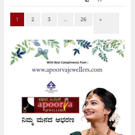
1
2
3
…
26
»