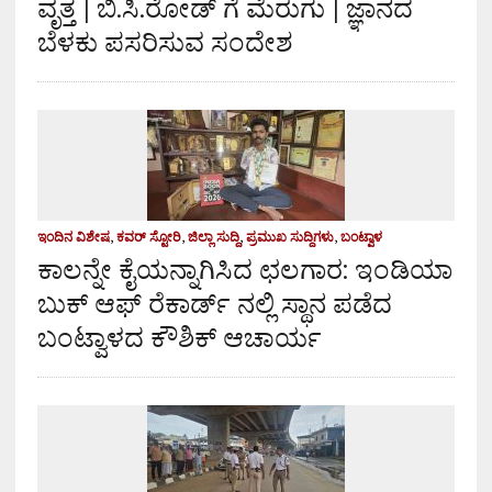
ವೃತ್ತ | ಬಿ.ಸಿ.ರೋಡ್ ಗೆ ಮೆರುಗು | ಜ್ಞಾನದ
ಬೆಳಕು ಪಸರಿಸುವ ಸಂದೇಶ
ಇಂದಿನ ವಿಶೇಷ
,
ಕವರ್ ಸ್ಟೋರಿ
,
ಜಿಲ್ಲಾ ಸುದ್ದಿ
,
ಪ್ರಮುಖ ಸುದ್ದಿಗಳು
,
ಬಂಟ್ವಾಳ
ಕಾಲನ್ನೇ ಕೈಯನ್ನಾಗಿಸಿದ ಛಲಗಾರ: ಇಂಡಿಯಾ
ಬುಕ್ ಆಫ್ ರೆಕಾರ್ಡ್ ನಲ್ಲಿ ಸ್ಥಾನ ಪಡೆದ
ಬಂಟ್ವಾಳದ ಕೌಶಿಕ್ ಆಚಾರ್ಯ