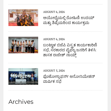
AUGUST 6, 2026
ಅಯೋಧ್ಯೆಯಲ್ಲಿ ರೋಹಿಣಿ ಉದಯ್
ಮತ್ತು ಶಿಷ್ಯೆಯರಿಂದ ಕಾರ್ಯಕ್ರಮ
AUGUST 6, 2026
ಬಂಟ್ವಾಳ ಬಿಜೆಪಿ ವಿಸ್ತ್ರತ ಕಾರ್ಯಕಾರಿಣಿ
ಸಭೆ, ಸರಕಾರದ ವೈಫಲ್ಯ ಜನರಿಗೆ ತಿಳಿಸಿ:
ಶಾಸಕ ರಾಜೇಶ್ ನಾಯ್ಕ್
AUGUST 5, 2026
ಫೊಟೋಗ್ರಾಫರ್ಸ್ ಅಸೋಸಿಯೇಶನ್
ವಾರ್ಷಿಕ ಸಭೆ
Archives