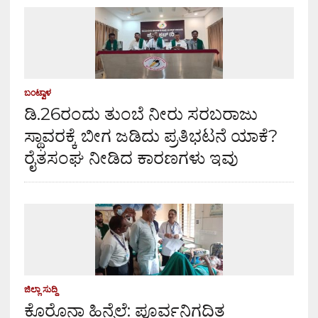
ಬಂಟ್ವಾಳ
ಡಿ.26ರಂದು ತುಂಬೆ ನೀರು ಸರಬರಾಜು
ಸ್ಥಾವರಕ್ಕೆ ಬೀಗ ಜಡಿದು ಪ್ರತಿಭಟನೆ ಯಾಕೆ?
ರೈತಸಂಘ ನೀಡಿದ ಕಾರಣಗಳು ಇವು
ಜಿಲ್ಲಾ ಸುದ್ದಿ
ಕೊರೊನಾ ಹಿನ್ನೆಲೆ: ಪೂರ್ವನಿಗದಿತ