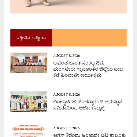
ಇತ್ತೀಚಿನ ಸುದ್ದಿಗಳು
AUGUST 8, 2026
ಅಖಂಡ ಭಾರತ ಸಂಕಲ್ಪ ದಿನ:
ಮಂಗಳೂರು ಗ್ರಾಮಾಂತರ ಜಿಲ್ಲೆಯ ಐದು
ಕಡೆ ಹಿಂಜಾವೇ ಕಾರ್ಯಕ್ರಮ
AUGUST 8, 2026
ಬಂಟ್ವಾಳದಲ್ಲಿ ಪಂಚಗ್ಯಾರಂಟಿ ಅನುಷ್ಠಾನ
ಸಮಿತಿಯಿಂದ ಆಟಿದ ಗಮ್ಮತ್ತ್
AUGUST 7, 2026
ಆಗಸ್ಟ್ 9ರಂದು ಹಿಂಜಾವೇ ವಿಟ್ಲ ತಾಲೂಕು