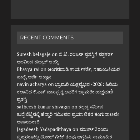
RECENT COMMENTS
Suresh belagaje
on
ಬಿ.ಟಿ. ರಂಜನ್ ಪ್ರಶಸ್ತಿಗೆ ಪತ್ರಕರ್ತ
ಅರವಿಂದ ಹೆಬ್ಬಾರ್ ಆಯ್ಕೆ
Bhavya rai
on
ಅಂಗನವಾಡಿ ಕಾರ್ಯಕರ್ತೆ, ಸಹಾಯಕಿಯರ
ಹುದ್ದೆ, ಅರ್ಜಿ ಆಹ್ವಾನ
navin acharya
on
ಭ್ರಾಮರಿ ಯಕ್ಷವೈಭವ -2026: ಹಿರಿಯ
ಕಲಾವಿದ ಕೆ.ಎಚ್ ದಾಸಪ್ಪ ರೈ ಅವರಿಗೆ ಭ್ರಾಮರೀ ಯಕ್ಷಮಣಿ
ಪ್ರಶಸ್ತಿ
satheesh kumar shivagiri
on
ಕಲ್ಲಡ್ಕ ಸಮೀಪ
ಕುದ್ರೆಬೆಟ್ಟಿನಲ್ಲಿ ಹೆದ್ದಾರಿ ಸಮೀಪದ ಪ್ರಯಾಣಿಕರ ತಂಗುದಾಣವೇ
ಅಪಾಯಕಾರಿ
Jagadeesh Yadapadithaya
on
ಮಾರ್ಚ್ 3ರಂದು
ಬ್ರಹ್ಮರಕೂಟ್ಲು ಟೋಲ್ ಗೇಟ್ ತೆರವು ಆಗ್ರಹಿಸಿ ಸಾಮೂಹಿಕ