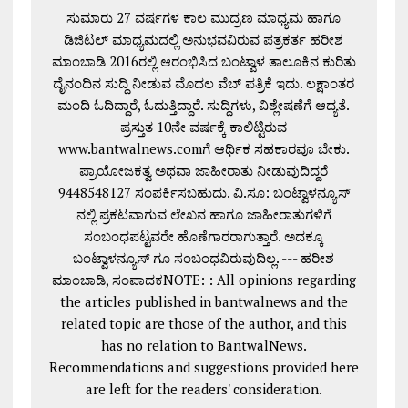
ಸುಮಾರು 27 ವರ್ಷಗಳ ಕಾಲ ಮುದ್ರಣ ಮಾಧ್ಯಮ ಹಾಗೂ
ಡಿಜಿಟಲ್ ಮಾಧ್ಯಮದಲ್ಲಿ ಅನುಭವವಿರುವ ಪತ್ರಕರ್ತ ಹರೀಶ
ಮಾಂಬಾಡಿ 2016ರಲ್ಲಿ ಆರಂಭಿಸಿದ ಬಂಟ್ವಾಳ ತಾಲೂಕಿನ ಕುರಿತು
ದೈನಂದಿನ ಸುದ್ದಿ ನೀಡುವ ಮೊದಲ ವೆಬ್ ಪತ್ರಿಕೆ ಇದು. ಲಕ್ಷಾಂತರ
ಮಂದಿ ಓದಿದ್ದಾರೆ, ಓದುತ್ತಿದ್ದಾರೆ. ಸುದ್ದಿಗಳು, ವಿಶ್ಲೇಷಣೆಗೆ ಆದ್ಯತೆ.
ಪ್ರಸ್ತುತ 10ನೇ ವರ್ಷಕ್ಕೆ ಕಾಲಿಟ್ಟಿರುವ
www.bantwalnews.comಗೆ ಆರ್ಥಿಕ ಸಹಕಾರವೂ ಬೇಕು.
ಪ್ರಾಯೋಜಕತ್ವ ಅಥವಾ ಜಾಹೀರಾತು ನೀಡುವುದಿದ್ದರೆ
9448548127 ಸಂಪರ್ಕಿಸಬಹುದು. ವಿ.ಸೂ: ಬಂಟ್ವಾಳನ್ಯೂಸ್
ನಲ್ಲಿ ಪ್ರಕಟವಾಗುವ ಲೇಖನ ಹಾಗೂ ಜಾಹೀರಾತುಗಳಿಗೆ
ಸಂಬಂಧಪಟ್ಟವರೇ ಹೊಣೆಗಾರರಾಗುತ್ತಾರೆ. ಅದಕ್ಕೂ
ಬಂಟ್ವಾಳನ್ಯೂಸ್ ಗೂ ಸಂಬಂಧವಿರುವುದಿಲ್ಲ. --- ಹರೀಶ
ಮಾಂಬಾಡಿ, ಸಂಪಾದಕNOTE: : All opinions regarding
the articles published in bantwalnews and the
related topic are those of the author, and this
has no relation to BantwalNews.
Recommendations and suggestions provided here
are left for the readers' consideration.