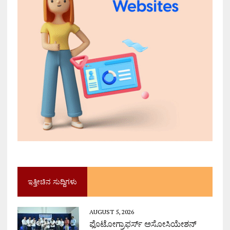
ಇತ್ತೀಚಿನ ಸುದ್ದಿಗಳು
AUGUST 5, 2026
ಫೊಟೋಗ್ರಾಫರ್ಸ್ ಅಸೋಸಿಯೇಶನ್