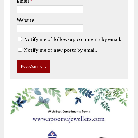
Email
*
Website
Notify me of follow-up comments by email.
Notify me of new posts by email.
A
l
t
e
r
n
a
t