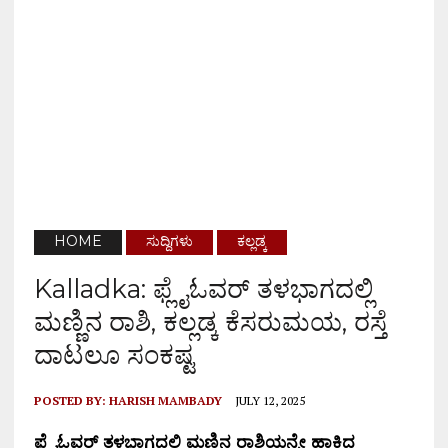
HOME
ಸುದ್ದಿಗಳು
ಕಲ್ಲಡ್ಕ
Kalladka: ಫ್ಲೈಓವರ್ ತಳಭಾಗದಲ್ಲಿ
ಮಣ್ಣಿನ ರಾಶಿ, ಕಲ್ಲಡ್ಕ ಕೆಸರುಮಯ, ರಸ್ತೆ
ದಾಟಲೂ ಸಂಕಷ್ಟ
POSTED BY:
HARISH MAMBADY
JULY 12, 2025
ಫ್ಲೈಓವರ್ ತಳಭಾಗದಲ್ಲಿ ಮಣ್ಣಿನ ರಾಶಿಯನ್ನೇ ಹಾಕಿದ