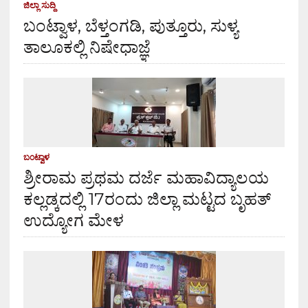
ಜಿಲ್ಲಾ ಸುದ್ದಿ
ಬಂಟ್ವಾಳ, ಬೆಳ್ತಂಗಡಿ, ಪುತ್ತೂರು, ಸುಳ್ಯ
ತಾಲೂಕಲ್ಲಿ ನಿಷೇಧಾಜ್ಞೆ
ಬಂಟ್ವಾಳ
ಶ್ರೀರಾಮ ಪ್ರಥಮ ದರ್ಜೆ ಮಹಾವಿದ್ಯಾಲಯ
ಕಲ್ಲಡ್ಕದಲ್ಲಿ 17ರಂದು ಜಿಲ್ಲಾ ಮಟ್ಟದ ಬೃಹತ್
ಉದ್ಯೋಗ ಮೇಳ