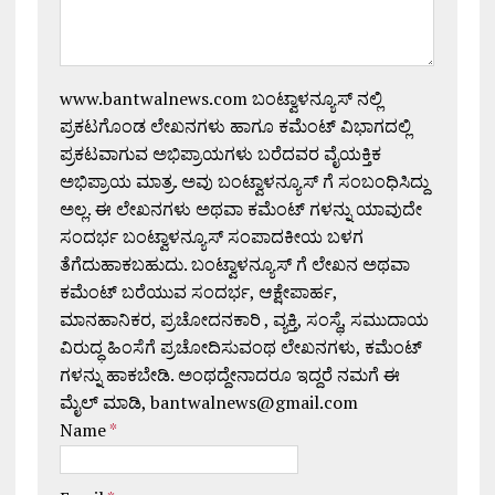
www.bantwalnews.com ಬಂಟ್ವಾಳನ್ಯೂಸ್ ನಲ್ಲಿ
ಪ್ರಕಟಗೊಂಡ ಲೇಖನಗಳು ಹಾಗೂ ಕಮೆಂಟ್ ವಿಭಾಗದಲ್ಲಿ
ಪ್ರಕಟವಾಗುವ ಅಭಿಪ್ರಾಯಗಳು ಬರೆದವರ ವೈಯಕ್ತಿಕ
ಅಭಿಪ್ರಾಯ ಮಾತ್ರ. ಅವು ಬಂಟ್ವಾಳನ್ಯೂಸ್ ಗೆ ಸಂಬಂಧಿಸಿದ್ದು
ಅಲ್ಲ. ಈ ಲೇಖನಗಳು ಅಥವಾ ಕಮೆಂಟ್ ಗಳನ್ನು ಯಾವುದೇ
ಸಂದರ್ಭ ಬಂಟ್ವಾಳನ್ಯೂಸ್ ಸಂಪಾದಕೀಯ ಬಳಗ
ತೆಗೆದುಹಾಕಬಹುದು. ಬಂಟ್ವಾಳನ್ಯೂಸ್ ಗೆ ಲೇಖನ ಅಥವಾ
ಕಮೆಂಟ್ ಬರೆಯುವ ಸಂದರ್ಭ, ಆಕ್ಷೇಪಾರ್ಹ,
ಮಾನಹಾನಿಕರ, ಪ್ರಚೋದನಕಾರಿ , ವ್ಯಕ್ತಿ, ಸಂಸ್ಥೆ, ಸಮುದಾಯ
ವಿರುದ್ಧ ಹಿಂಸೆಗೆ ಪ್ರಚೋದಿಸುವಂಥ ಲೇಖನಗಳು, ಕಮೆಂಟ್
ಗಳನ್ನು ಹಾಕಬೇಡಿ. ಅಂಥದ್ದೇನಾದರೂ ಇದ್ದರೆ ನಮಗೆ ಈ
ಮೈಲ್ ಮಾಡಿ, bantwalnews@gmail.com
Name
*