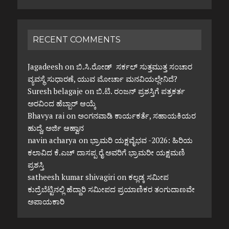
RECENT COMMENTS
Jagadeesh
on
ಬಿ.ಸಿ.ರೋಡ್ ಸರ್ಕಲ್ ಸುತ್ತಮುತ್ತ ಸಂಚಾರ
ವ್ಯವಸ್ಥೆ ಸುಧಾರಣೆ, ಯುವ ಮೋರ್ಚಾ ಮನವಿಯಲ್ಲೇನಿದೆ?
Suresh belagaje
on
ಬಿ.ಟಿ. ರಂಜನ್ ಪ್ರಶಸ್ತಿಗೆ ಪತ್ರಕರ್ತ
ಅರವಿಂದ ಹೆಬ್ಬಾರ್ ಆಯ್ಕೆ
Bhavya rai
on
ಅಂಗನವಾಡಿ ಕಾರ್ಯಕರ್ತೆ, ಸಹಾಯಕಿಯರ
ಹುದ್ದೆ, ಅರ್ಜಿ ಆಹ್ವಾನ
navin acharya
on
ಭ್ರಾಮರಿ ಯಕ್ಷವೈಭವ -2026: ಹಿರಿಯ
ಕಲಾವಿದ ಕೆ.ಎಚ್ ದಾಸಪ್ಪ ರೈ ಅವರಿಗೆ ಭ್ರಾಮರೀ ಯಕ್ಷಮಣಿ
ಪ್ರಶಸ್ತಿ
satheesh kumar shivagiri
on
ಕಲ್ಲಡ್ಕ ಸಮೀಪ
ಕುದ್ರೆಬೆಟ್ಟಿನಲ್ಲಿ ಹೆದ್ದಾರಿ ಸಮೀಪದ ಪ್ರಯಾಣಿಕರ ತಂಗುದಾಣವೇ
ಅಪಾಯಕಾರಿ