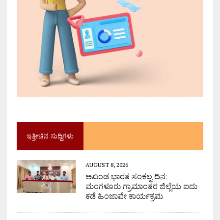
ಇತ್ತೀಚಿನ ಸುದ್ದಿಗಳು
AUGUST 8, 2026
ಅಖಂಡ ಭಾರತ ಸಂಕಲ್ಪ ದಿನ:
ಮಂಗಳೂರು ಗ್ರಾಮಾಂತರ ಜಿಲ್ಲೆಯ ಐದು
ಕಡೆ ಹಿಂಜಾವೇ ಕಾರ್ಯಕ್ರಮ