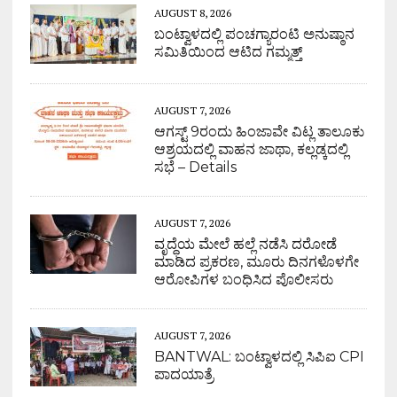
AUGUST 8, 2026
ಬಂಟ್ವಾಳದಲ್ಲಿ ಪಂಚಗ್ಯಾರಂಟಿ ಅನುಷ್ಠಾನ
ಸಮಿತಿಯಿಂದ ಆಟಿದ ಗಮ್ಮತ್ತ್
AUGUST 7, 2026
ಆಗಸ್ಟ್ 9ರಂದು ಹಿಂಜಾವೇ ವಿಟ್ಲ ತಾಲೂಕು
ಆಶ್ರಯದಲ್ಲಿ ವಾಹನ ಜಾಥಾ, ಕಲ್ಲಡ್ಕದಲ್ಲಿ
ಸಭೆ – Details
AUGUST 7, 2026
ವೃದ್ಧೆಯ ಮೇಲೆ ಹಲ್ಲೆ ನಡೆಸಿ ದರೋಡೆ
ಮಾಡಿದ ಪ್ರಕರಣ, ಮೂರು ದಿನಗಳೊಳಗೇ
ಆರೋಪಿಗಳ ಬಂಧಿಸಿದ ಪೊಲೀಸರು
AUGUST 7, 2026
BANTWAL: ಬಂಟ್ವಾಳದಲ್ಲಿ ಸಿಪಿಐ CPI
ಪಾದಯಾತ್ರೆ