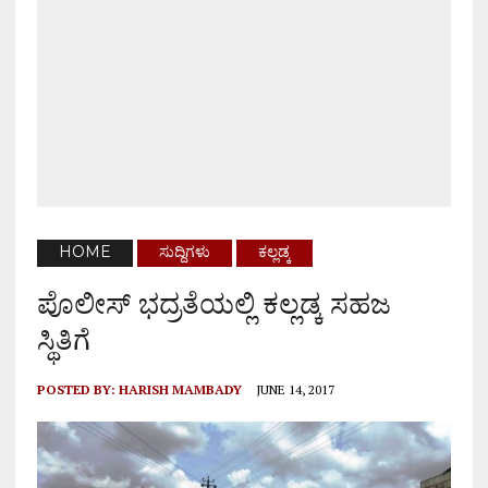
HOME
ಸುದ್ದಿಗಳು
ಕಲ್ಲಡ್ಕ
ಪೊಲೀಸ್ ಭದ್ರತೆಯಲ್ಲಿ ಕಲ್ಲಡ್ಕ ಸಹಜ
ಸ್ಥಿತಿಗೆ
POSTED BY:
HARISH MAMBADY
JUNE 14, 2017