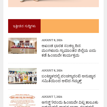
ಇತ್ತೀಚಿನ ಸುದ್ದಿಗಳು
AUGUST 8, 2026
ಅಖಂಡ ಭಾರತ ಸಂಕಲ್ಪ ದಿನ:
ಮಂಗಳೂರು ಗ್ರಾಮಾಂತರ ಜಿಲ್ಲೆಯ ಐದು
ಕಡೆ ಹಿಂಜಾವೇ ಕಾರ್ಯಕ್ರಮ
AUGUST 8, 2026
ಬಂಟ್ವಾಳದಲ್ಲಿ ಪಂಚಗ್ಯಾರಂಟಿ ಅನುಷ್ಠಾನ
ಸಮಿತಿಯಿಂದ ಆಟಿದ ಗಮ್ಮತ್ತ್
AUGUST 7, 2026
ಆಗಸ್ಟ್ 9ರಂದು ಹಿಂಜಾವೇ ವಿಟ್ಲ ತಾಲೂಕು