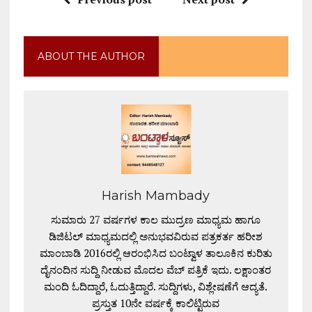
ABOUT THE AUTHOR
Harish Mambady
ಸುಮಾರು 27 ವರ್ಷಗಳ ಕಾಲ ಮುದ್ರಣ ಮಾಧ್ಯಮ ಹಾಗೂ
ಡಿಜಿಟಲ್ ಮಾಧ್ಯಮದಲ್ಲಿ ಅನುಭವವಿರುವ ಪತ್ರಕರ್ತ ಹರೀಶ
ಮಾಂಬಾಡಿ 2016ರಲ್ಲಿ ಆರಂಭಿಸಿದ ಬಂಟ್ವಾಳ ತಾಲೂಕಿನ ಕುರಿತು
ದೈನಂದಿನ ಸುದ್ದಿ ನೀಡುವ ಮೊದಲ ವೆಬ್ ಪತ್ರಿಕೆ ಇದು. ಲಕ್ಷಾಂತರ
ಮಂದಿ ಓದಿದ್ದಾರೆ, ಓದುತ್ತಿದ್ದಾರೆ. ಸುದ್ದಿಗಳು, ವಿಶ್ಲೇಷಣೆಗೆ ಆದ್ಯತೆ.
ಪ್ರಸ್ತುತ 10ನೇ ವರ್ಷಕ್ಕೆ ಕಾಲಿಟ್ಟಿರುವ