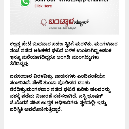
ಕಲ್ಲಡ್ಕ ಪೇಟೆ ಬುಧವಾರ ಸಹಜ ಸ್ಥಿತಿಗೆ ಮರಳಿತು. ಮಂಗಳವಾರ
ಸಂಜೆ ನಡೆದ
ಅಹಿತಕರ ಘಟನೆ ಬಳಿಕ ಉಂಟಾಗಿದ್ದ ಆತಂಕ
ಇನ್ನೂ ಮರೆಯಾಗದಿದ್ದರೂ ಅಂಗಡಿ ಮುಂಗಟ್ಟುಗಳು
ತೆರೆದಿದ್ದವು.
ಜನಸಂಚಾರ ವಿರಳವಿತ್ತು. ವಾಹನಗಳು ಎಂದಿನಂತೆಯೇ
ಸಂಚರಿಸಿವೆ. ಪೇಟೆ ತುಂಬಾ ಪೊಲೀಸರ ದಂಡು
ನೆರೆದಿತ್ತು.ಮಂಗಳವಾರ ನಡೆದ ಘಟನೆ ಕುರಿತು ಹಲವರನ್ನು
ವಶಕ್ಕೆ ಪಡೆದು ವಿಚಾರಣೆ ನಡೆಸಲಾಗಿದೆ. ಎಸ್ಪಿ ಭೂಷಣ್
ಜಿ.ಬೊರಸೆ ಸಹಿತ ಉನ್ನತ ಅಧಿಕಾರಿಗಳು ಸ್ಥಳದಲ್ಲೇ ಇದ್ದು
ಪರಿಸ್ಥಿತಿ ಅವಲೋಕಿಸುತ್ತಿದ್ದಾರೆ.