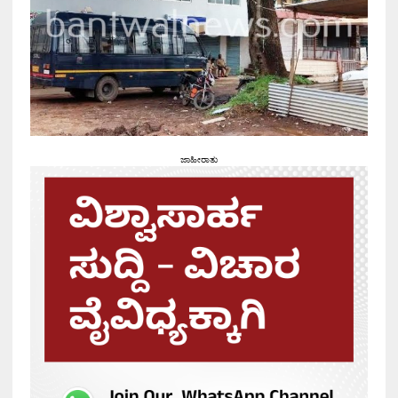
ಜಾಹೀರಾತು