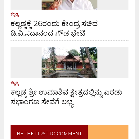
ಕಲ್ಲಡ್ಕ
ಕಲ್ಲಡ್ಕಕ್ಕೆ 26ರಂದು ಕೇಂದ್ರ ಸಚಿವ
ಡಿ.ವಿ.ಸದಾನಂದ ಗೌಡ ಭೇಟಿ
ಕಲ್ಲಡ್ಕ
ಕಲ್ಲಡ್ಕ ಶ್ರೀ ಉಮಾಶಿವ ಕ್ಷೇತ್ರದಲ್ಲಿನ್ನು ಎರಡು
ಸಭಾಂಗಣ ಸೇವೆಗೆ ಲಭ್ಯ
BE THE FIRST TO COMMENT