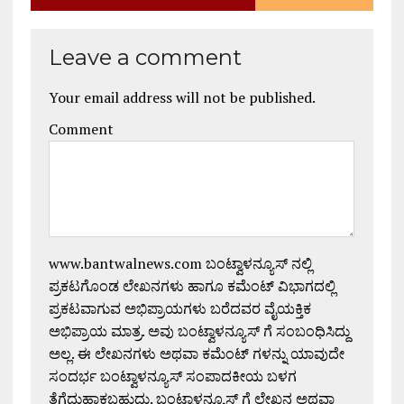
Leave a comment
Your email address will not be published.
Comment
www.bantwalnews.com ಬಂಟ್ವಾಳನ್ಯೂಸ್ ನಲ್ಲಿ
ಪ್ರಕಟಗೊಂಡ ಲೇಖನಗಳು ಹಾಗೂ ಕಮೆಂಟ್ ವಿಭಾಗದಲ್ಲಿ
ಪ್ರಕಟವಾಗುವ ಅಭಿಪ್ರಾಯಗಳು ಬರೆದವರ ವೈಯಕ್ತಿಕ
ಅಭಿಪ್ರಾಯ ಮಾತ್ರ. ಅವು ಬಂಟ್ವಾಳನ್ಯೂಸ್ ಗೆ ಸಂಬಂಧಿಸಿದ್ದು
ಅಲ್ಲ. ಈ ಲೇಖನಗಳು ಅಥವಾ ಕಮೆಂಟ್ ಗಳನ್ನು ಯಾವುದೇ
ಸಂದರ್ಭ ಬಂಟ್ವಾಳನ್ಯೂಸ್ ಸಂಪಾದಕೀಯ ಬಳಗ
ತೆಗೆದುಹಾಕಬಹುದು. ಬಂಟ್ವಾಳನ್ಯೂಸ್ ಗೆ ಲೇಖನ ಅಥವಾ