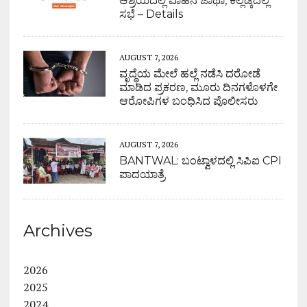
ಆಶ್ರಯದಲ್ಲಿ ವಾಹನ ಜಾಥಾ, ಕಲ್ಲಡ್ಕದಲ್ಲಿ
ಸಭೆ – Details
AUGUST 7, 2026
ವೃದ್ಧೆಯ ಮೇಲೆ ಹಲ್ಲೆ ನಡೆಸಿ ದರೋಡೆ
ಮಾಡಿದ ಪ್ರಕರಣ, ಮೂರು ದಿನಗಳೊಳಗೇ
ಆರೋಪಿಗಳ ಬಂಧಿಸಿದ ಪೊಲೀಸರು
AUGUST 7, 2026
BANTWAL: ಬಂಟ್ವಾಳದಲ್ಲಿ ಸಿಪಿಐ CPI
ಪಾದಯಾತ್ರೆ
Archives
2026
2025
2024