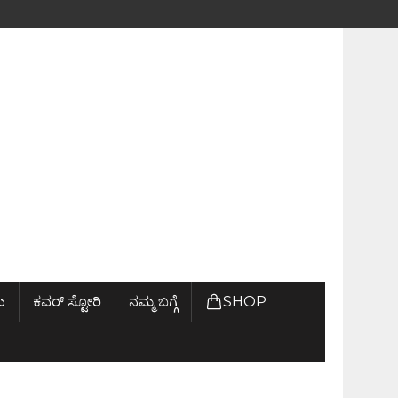
ು
ಕವರ್ ಸ್ಟೋರಿ
ನಮ್ಮ ಬಗ್ಗೆ
SHOP