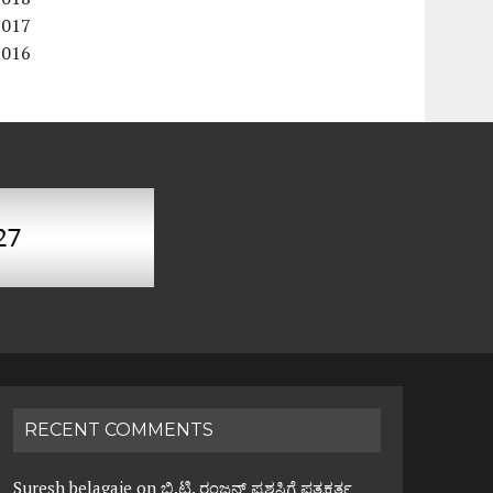
2017
2016
RECENT COMMENTS
Suresh belagaje
on
ಬಿ.ಟಿ. ರಂಜನ್ ಪ್ರಶಸ್ತಿಗೆ ಪತ್ರಕರ್ತ