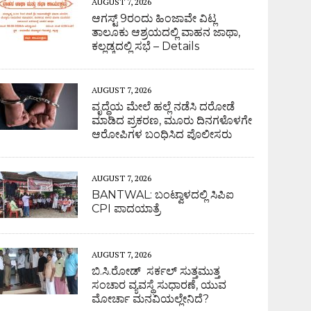
AUGUST 7, 2026
ಆಗಸ್ಟ್ 9ರಂದು ಹಿಂಜಾವೇ ವಿಟ್ಲ
ತಾಲೂಕು ಆಶ್ರಯದಲ್ಲಿ ವಾಹನ ಜಾಥಾ,
ಕಲ್ಲಡ್ಕದಲ್ಲಿ ಸಭೆ – Details
AUGUST 7, 2026
ವೃದ್ಧೆಯ ಮೇಲೆ ಹಲ್ಲೆ ನಡೆಸಿ ದರೋಡೆ
ಮಾಡಿದ ಪ್ರಕರಣ, ಮೂರು ದಿನಗಳೊಳಗೇ
ಆರೋಪಿಗಳ ಬಂಧಿಸಿದ ಪೊಲೀಸರು
AUGUST 7, 2026
BANTWAL: ಬಂಟ್ವಾಳದಲ್ಲಿ ಸಿಪಿಐ
CPI ಪಾದಯಾತ್ರೆ
AUGUST 7, 2026
ಬಿ.ಸಿ.ರೋಡ್ ಸರ್ಕಲ್ ಸುತ್ತಮುತ್ತ
ಸಂಚಾರ ವ್ಯವಸ್ಥೆ ಸುಧಾರಣೆ, ಯುವ
ಮೋರ್ಚಾ ಮನವಿಯಲ್ಲೇನಿದೆ?