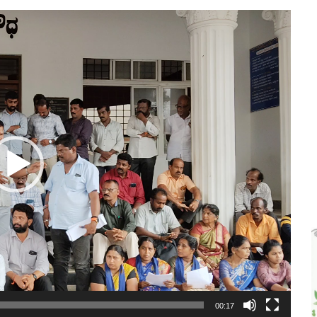
 ಜಾಥಾ, ಕಲ್ಲಡ್ಕದಲ್ಲಿ ಸಭೆ – DETAILS
00:17