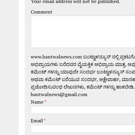
Your email address will not be published.
Comment
www.bantwalnews.com ಬಂಟ್ವಾಳನ್ಯೂಸ್ ನಲ್ಲಿ ಪ್ರಕಟ
ಅಭಿಪ್ರಾಯಗಳು ಬರೆದವರ ವೈಯಕ್ತಿಕ ಅಭಿಪ್ರಾಯ ಮಾತ್ರ. ಅವು
ಕಮೆಂಟ್ ಗಳನ್ನು ಯಾವುದೇ ಸಂದರ್ಭ ಬಂಟ್ವಾಳನ್ಯೂಸ್ ಸಂ
ಅಥವಾ ಕಮೆಂಟ್ ಬರೆಯುವ ಸಂದರ್ಭ, ಆಕ್ಷೇಪಾರ್ಹ, ಮಾನಹಾನಿಕರ,
ಪ್ರಚೋದಿಸುವಂಥ ಲೇಖನಗಳು, ಕಮೆಂಟ್ ಗಳನ್ನು ಹಾಕಬೇಡಿ.
bantwalnews@gmail.com
Name
*
Email
*