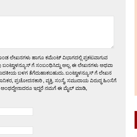
ಗೊಂಡ ಲೇಖನಗಳು ಹಾಗೂ ಕಮೆಂಟ್ ವಿಭಾಗದಲ್ಲಿ ಪ್ರಕಟವಾಗುವ
 ಬಂಟ್ವಾಳನ್ಯೂಸ್ ಗೆ ಸಂಬಂಧಿಸಿದ್ದು ಅಲ್ಲ. ಈ ಲೇಖನಗಳು ಅಥವಾ
ಪಾದಕೀಯ ಬಳಗ ತೆಗೆದುಹಾಕಬಹುದು. ಬಂಟ್ವಾಳನ್ಯೂಸ್ ಗೆ ಲೇಖನ
 ಪ್ರಚೋದನಕಾರಿ , ವ್ಯಕ್ತಿ, ಸಂಸ್ಥೆ, ಸಮುದಾಯ ವಿರುದ್ಧ ಹಿಂಸೆಗೆ
 ಅಂಥದ್ದೇನಾದರೂ ಇದ್ದರೆ ನಮಗೆ ಈ ಮೈಲ್ ಮಾಡಿ,