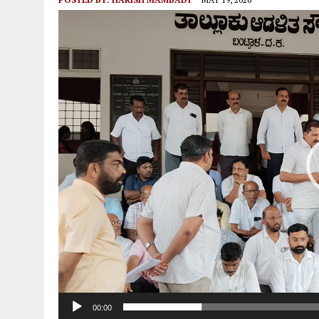
ಆಗಸ್ಟ್ 9ರಂದು ಹಿಂಜಾವೇ ವಿಟ್ಲ ತಾಲೂಕು ಆಶ್ರಯದಲ್ಲಿ ವಾಹನ
Video
Player
00:00