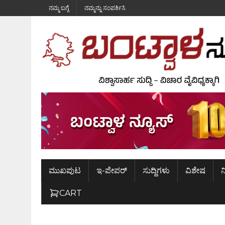
ನಮ್ಮ ಬಗ್ಗೆ
ನಮ್ಮನ್ನು ಸಂಪರ್ಕಿಸಿ
ಮುಖಪುಟ
ಇ-ಪೇಪರ್
ಸುದ್ದಿಗಳು
ವಿಶೇಷ
ನ
CART