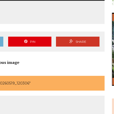
PIN
SHARE
ous image
0260519_120306"