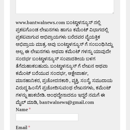
www.bantwalnews.com ಬಂಟ್ವಾಳನ್ಯೂಸ್ ನಲ್ಲಿ
ಪ್ರಕಟಗೊಂಡ ಲೇಖನಗಳು ಹಾಗೂ ಕಮೆಂಟ್ ವಿಭಾಗದಲ್ಲಿ
ಪ್ರಕಟವಾಗುವ ಅಭಿಪ್ರಾಯಗಳು ಬರೆದವರ ವೈಯಕ್ತಿಕ
ಅಭಿಪ್ರಾಯ ಮಾತ್ರ. ಅವು ಬಂಟ್ವಾಳನ್ಯೂಸ್ ಗೆ ಸಂಬಂಧಿಸಿದ್ದು
ಅಲ್ಲ. ಈ ಲೇಖನಗಳು ಅಥವಾ ಕಮೆಂಟ್ ಗಳನ್ನು ಯಾವುದೇ
ಸಂದರ್ಭ ಬಂಟ್ವಾಳನ್ಯೂಸ್ ಸಂಪಾದಕೀಯ ಬಳಗ
ತೆಗೆದುಹಾಕಬಹುದು. ಬಂಟ್ವಾಳನ್ಯೂಸ್ ಗೆ ಲೇಖನ ಅಥವಾ
ಕಮೆಂಟ್ ಬರೆಯುವ ಸಂದರ್ಭ, ಆಕ್ಷೇಪಾರ್ಹ,
ಮಾನಹಾನಿಕರ, ಪ್ರಚೋದನಕಾರಿ , ವ್ಯಕ್ತಿ, ಸಂಸ್ಥೆ, ಸಮುದಾಯ
ವಿರುದ್ಧ ಹಿಂಸೆಗೆ ಪ್ರಚೋದಿಸುವಂಥ ಲೇಖನಗಳು, ಕಮೆಂಟ್
ಗಳನ್ನು ಹಾಕಬೇಡಿ. ಅಂಥದ್ದೇನಾದರೂ ಇದ್ದರೆ ನಮಗೆ ಈ
ಮೈಲ್ ಮಾಡಿ, bantwalnews@gmail.com
Name
*
Email
*