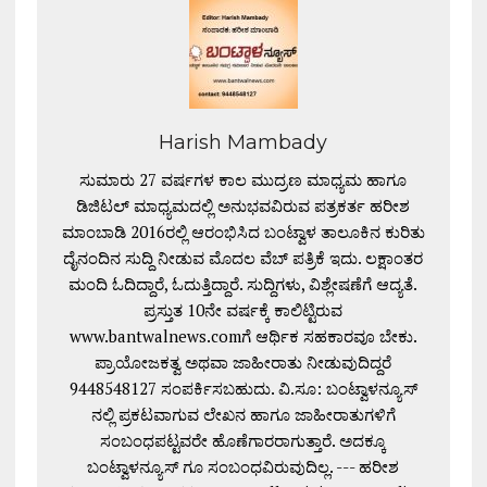
Harish Mambady
ಸುಮಾರು 27 ವರ್ಷಗಳ ಕಾಲ ಮುದ್ರಣ ಮಾಧ್ಯಮ ಹಾಗೂ
ಡಿಜಿಟಲ್ ಮಾಧ್ಯಮದಲ್ಲಿ ಅನುಭವವಿರುವ ಪತ್ರಕರ್ತ ಹರೀಶ
ಮಾಂಬಾಡಿ 2016ರಲ್ಲಿ ಆರಂಭಿಸಿದ ಬಂಟ್ವಾಳ ತಾಲೂಕಿನ ಕುರಿತು
ದೈನಂದಿನ ಸುದ್ದಿ ನೀಡುವ ಮೊದಲ ವೆಬ್ ಪತ್ರಿಕೆ ಇದು. ಲಕ್ಷಾಂತರ
ಮಂದಿ ಓದಿದ್ದಾರೆ, ಓದುತ್ತಿದ್ದಾರೆ. ಸುದ್ದಿಗಳು, ವಿಶ್ಲೇಷಣೆಗೆ ಆದ್ಯತೆ.
ಪ್ರಸ್ತುತ 10ನೇ ವರ್ಷಕ್ಕೆ ಕಾಲಿಟ್ಟಿರುವ
www.bantwalnews.comಗೆ ಆರ್ಥಿಕ ಸಹಕಾರವೂ ಬೇಕು.
ಪ್ರಾಯೋಜಕತ್ವ ಅಥವಾ ಜಾಹೀರಾತು ನೀಡುವುದಿದ್ದರೆ
9448548127 ಸಂಪರ್ಕಿಸಬಹುದು. ವಿ.ಸೂ: ಬಂಟ್ವಾಳನ್ಯೂಸ್
ನಲ್ಲಿ ಪ್ರಕಟವಾಗುವ ಲೇಖನ ಹಾಗೂ ಜಾಹೀರಾತುಗಳಿಗೆ
ಸಂಬಂಧಪಟ್ಟವರೇ ಹೊಣೆಗಾರರಾಗುತ್ತಾರೆ. ಅದಕ್ಕೂ
ಬಂಟ್ವಾಳನ್ಯೂಸ್ ಗೂ ಸಂಬಂಧವಿರುವುದಿಲ್ಲ. --- ಹರೀಶ