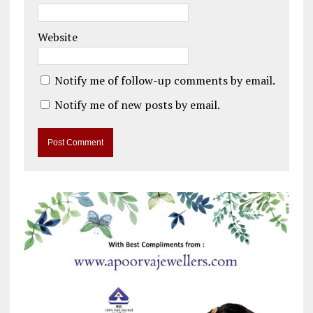
Website
Notify me of follow-up comments by email.
Notify me of new posts by email.
A
l
t
e
r
n
a
t
i