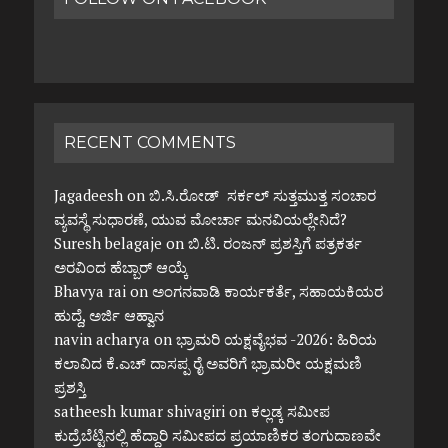
RECENT COMMENTS
Jagadeesh
on
ಬಿ.ಸಿ.ರೋಡ್ ಸರ್ಕಲ್ ಸುತ್ತಮುತ್ತ ಸಂಚಾರ
ವ್ಯವಸ್ಥೆ ಸುಧಾರಣೆ, ಯುವ ಮೋರ್ಚಾ ಮನವಿಯಲ್ಲೇನಿದೆ?
Suresh belagaje
on
ಬಿ.ಟಿ. ರಂಜನ್ ಪ್ರಶಸ್ತಿಗೆ ಪತ್ರಕರ್ತ
ಅರವಿಂದ ಹೆಬ್ಬಾರ್ ಆಯ್ಕೆ
Bhavya rai
on
ಅಂಗನವಾಡಿ ಕಾರ್ಯಕರ್ತೆ, ಸಹಾಯಕಿಯರ
ಹುದ್ದೆ, ಅರ್ಜಿ ಆಹ್ವಾನ
navin acharya
on
ಭ್ರಾಮರಿ ಯಕ್ಷವೈಭವ -2026: ಹಿರಿಯ
ಕಲಾವಿದ ಕೆ.ಎಚ್ ದಾಸಪ್ಪ ರೈ ಅವರಿಗೆ ಭ್ರಾಮರೀ ಯಕ್ಷಮಣಿ
ಪ್ರಶಸ್ತಿ
satheesh kumar shivagiri
on
ಕಲ್ಲಡ್ಕ ಸಮೀಪ
ಕುದ್ರೆಬೆಟ್ಟಿನಲ್ಲಿ ಹೆದ್ದಾರಿ ಸಮೀಪದ ಪ್ರಯಾಣಿಕರ ತಂಗುದಾಣವೇ