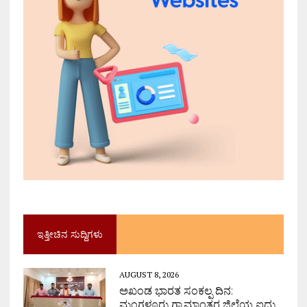
ಇತ್ತೀಚಿನ ಸುದ್ದಿಗಳು
AUGUST 8, 2026
ಅಖಂಡ ಭಾರತ ಸಂಕಲ್ಪ ದಿನ:
ಮಂಗಳೂರು ಗ್ರಾಮಾಂತರ ಜಿಲ್ಲೆಯ ಐದು