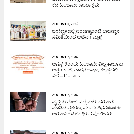
ಕಡೆ ಹಿಂಜಾವೇ ಕಾರ್ಯಕ್ರಮ
AUGUST 8, 2026
ಬಂಟ್ವಾಳದಲ್ಲಿ ಪಂಚಗ್ಯಾರಂಟಿ ಅನುಷ್ಠಾನ
ಸಮಿತಿಯಿಂದ ಆಟಿದ ಗಮ್ಮತ್ತ್
AUGUST 7, 2026
ಆಗಸ್ಟ್ 9ರಂದು ಹಿಂಜಾವೇ ವಿಟ್ಲ ತಾಲೂಕು
ಆಶ್ರಯದಲ್ಲಿ ವಾಹನ ಜಾಥಾ, ಕಲ್ಲಡ್ಕದಲ್ಲಿ
ಸಭೆ – Details
AUGUST 7, 2026
ವೃದ್ಧೆಯ ಮೇಲೆ ಹಲ್ಲೆ ನಡೆಸಿ ದರೋಡೆ
ಮಾಡಿದ ಪ್ರಕರಣ, ಮೂರು ದಿನಗಳೊಳಗೇ
ಆರೋಪಿಗಳ ಬಂಧಿಸಿದ ಪೊಲೀಸರು
AUGUST 7, 2026