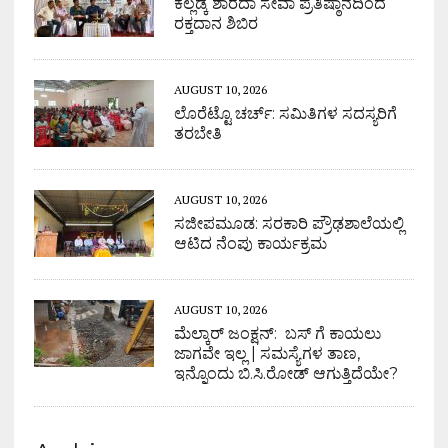
ಕಲ್ಲಡ್ಕ ಶಾರದಾ ಸೇವಾ ಪ್ರತಿಷ್ಠಾನದಿಂದ
ರಕ್ತದಾನ ಶಿಬಿರ
AUGUST 10, 2026
ಲೊರೆಟ್ಟೊ ಚರ್ಚ್: ಸಮಿತಿಗಳ ಸದಸ್ಯರಿಗೆ
ತರಬೇತಿ
AUGUST 10, 2026
ಸಜೀಪಮೂಡ: ಸರಕಾರಿ ಪ್ರೌಢಶಾಲೆಯಲ್ಲಿ
ಆಟಿದ ನೆಂಪು ಕಾರ್ಯಕ್ರಮ
AUGUST 10, 2026
ಮೆಲ್ಕಾರ್ ಜಂಕ್ಷನ್: ಬಸ್ ಗೆ ಕಾಯಲು
ಜಾಗವೇ ಇಲ್ಲ | ಸಮಸ್ಯೆಗಳ ತಾಣ,
ಇನ್ನೊಂದು ಬಿ.ಸಿ.ರೋಡ್ ಆಗುತ್ತಿದೆಯೇ?