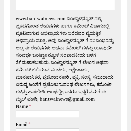
www.bantwalnews.com ಬಂಟ್ವಾಳನ್ಯೂಸ್ ನಲ್ಲಿ
ಪ್ರಕಟಗೊಂಡ ಲೇಖನಗಳು ಹಾಗೂ ಕಮೆಂಟ್ ವಿಭಾಗದಲ್ಲಿ
ಪ್ರಕಟವಾಗುವ ಅಭಿಪ್ರಾಯಗಳು ಬರೆದವರ ವೈಯಕ್ತಿಕ
ಅಭಿಪ್ರಾಯ ಮಾತ್ರ. ಅವು ಬಂಟ್ವಾಳನ್ಯೂಸ್ ಗೆ ಸಂಬಂಧಿಸಿದ್ದು
ಅಲ್ಲ. ಈ ಲೇಖನಗಳು ಅಥವಾ ಕಮೆಂಟ್ ಗಳನ್ನು ಯಾವುದೇ
ಸಂದರ್ಭ ಬಂಟ್ವಾಳನ್ಯೂಸ್ ಸಂಪಾದಕೀಯ ಬಳಗ
ತೆಗೆದುಹಾಕಬಹುದು. ಬಂಟ್ವಾಳನ್ಯೂಸ್ ಗೆ ಲೇಖನ ಅಥವಾ
ಕಮೆಂಟ್ ಬರೆಯುವ ಸಂದರ್ಭ, ಆಕ್ಷೇಪಾರ್ಹ,
ಮಾನಹಾನಿಕರ, ಪ್ರಚೋದನಕಾರಿ , ವ್ಯಕ್ತಿ, ಸಂಸ್ಥೆ, ಸಮುದಾಯ
ವಿರುದ್ಧ ಹಿಂಸೆಗೆ ಪ್ರಚೋದಿಸುವಂಥ ಲೇಖನಗಳು, ಕಮೆಂಟ್
ಗಳನ್ನು ಹಾಕಬೇಡಿ. ಅಂಥದ್ದೇನಾದರೂ ಇದ್ದರೆ ನಮಗೆ ಈ
ಮೈಲ್ ಮಾಡಿ, bantwalnews@gmail.com
Name
*
Email
*