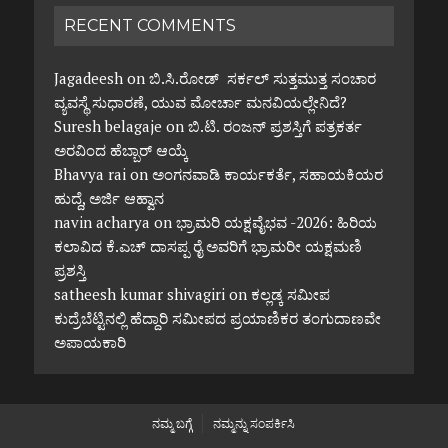
RECENT COMMENTS
Jagadeesh
on
ಬಿ.ಸಿ.ರೋಡ್ ಸರ್ಕಲ್ ಸುತ್ತಮುತ್ತ ಸಂಚಾರ
ವ್ಯವಸ್ಥೆ ಸುಧಾರಣೆ, ಯುವ ಮೋರ್ಚಾ ಮನವಿಯಲ್ಲೇನಿದೆ?
Suresh belagaje
on
ಬಿ.ಟಿ. ರಂಜನ್ ಪ್ರಶಸ್ತಿಗೆ ಪತ್ರಕರ್ತ
ಅರವಿಂದ ಹೆಬ್ಬಾರ್ ಆಯ್ಕೆ
Bhavya rai
on
ಅಂಗನವಾಡಿ ಕಾರ್ಯಕರ್ತೆ, ಸಹಾಯಕಿಯರ
ಹುದ್ದೆ, ಅರ್ಜಿ ಆಹ್ವಾನ
navin acharya
on
ಭ್ರಾಮರಿ ಯಕ್ಷವೈಭವ -2026: ಹಿರಿಯ
ಕಲಾವಿದ ಕೆ.ಎಚ್ ದಾಸಪ್ಪ ರೈ ಅವರಿಗೆ ಭ್ರಾಮರೀ ಯಕ್ಷಮಣಿ
ಪ್ರಶಸ್ತಿ
satheesh kumar shivagiri
on
ಕಲ್ಲಡ್ಕ ಸಮೀಪ
ಕುದ್ರೆಬೆಟ್ಟಿನಲ್ಲಿ ಹೆದ್ದಾರಿ ಸಮೀಪದ ಪ್ರಯಾಣಿಕರ ತಂಗುದಾಣವೇ
ಅಪಾಯಕಾರಿ
ನಮ್ಮ ಬಗ್ಗೆ
ನಮ್ಮನ್ನು ಸಂಪರ್ಕಿಸಿ