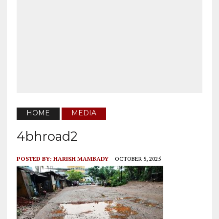
HOME
MEDIA
4bhroad2
POSTED BY:
HARISH MAMBADY
OCTOBER 5, 2025