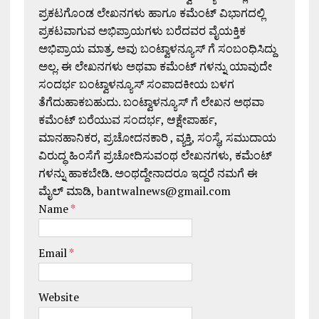
ಪ್ರಕಟಗೊಂಡ ಲೇಖನಗಳು ಹಾಗೂ ಕಮೆಂಟ್ ವಿಭಾಗದಲ್ಲಿ
ಪ್ರಕಟವಾಗುವ ಅಭಿಪ್ರಾಯಗಳು ಬರೆದವರ ವೈಯಕ್ತಿಕ
ಅಭಿಪ್ರಾಯ ಮಾತ್ರ. ಅವು ಬಂಟ್ವಾಳನ್ಯೂಸ್ ಗೆ ಸಂಬಂಧಿಸಿದ್ದು
ಅಲ್ಲ. ಈ ಲೇಖನಗಳು ಅಥವಾ ಕಮೆಂಟ್ ಗಳನ್ನು ಯಾವುದೇ
ಸಂದರ್ಭ ಬಂಟ್ವಾಳನ್ಯೂಸ್ ಸಂಪಾದಕೀಯ ಬಳಗ
ತೆಗೆದುಹಾಕಬಹುದು. ಬಂಟ್ವಾಳನ್ಯೂಸ್ ಗೆ ಲೇಖನ ಅಥವಾ
ಕಮೆಂಟ್ ಬರೆಯುವ ಸಂದರ್ಭ, ಆಕ್ಷೇಪಾರ್ಹ,
ಮಾನಹಾನಿಕರ, ಪ್ರಚೋದನಕಾರಿ , ವ್ಯಕ್ತಿ, ಸಂಸ್ಥೆ, ಸಮುದಾಯ
ವಿರುದ್ಧ ಹಿಂಸೆಗೆ ಪ್ರಚೋದಿಸುವಂಥ ಲೇಖನಗಳು, ಕಮೆಂಟ್
ಗಳನ್ನು ಹಾಕಬೇಡಿ. ಅಂಥದ್ದೇನಾದರೂ ಇದ್ದರೆ ನಮಗೆ ಈ
ಮೈಲ್ ಮಾಡಿ, bantwalnews@gmail.com
Name
*
Email
*
Website