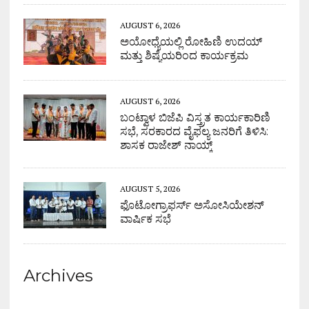
AUGUST 6, 2026
ಅಯೋಧ್ಯೆಯಲ್ಲಿ ರೋಹಿಣಿ ಉದಯ್
ಮತ್ತು ಶಿಷ್ಯೆಯರಿಂದ ಕಾರ್ಯಕ್ರಮ
AUGUST 6, 2026
ಬಂಟ್ವಾಳ ಬಿಜೆಪಿ ವಿಸ್ತ್ರತ ಕಾರ್ಯಕಾರಿಣಿ
ಸಭೆ, ಸರಕಾರದ ವೈಫಲ್ಯ ಜನರಿಗೆ ತಿಳಿಸಿ:
ಶಾಸಕ ರಾಜೇಶ್ ನಾಯ್ಕ್
AUGUST 5, 2026
ಫೊಟೋಗ್ರಾಫರ್ಸ್ ಅಸೋಸಿಯೇಶನ್
ವಾರ್ಷಿಕ ಸಭೆ
Archives