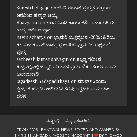
Suresh belagaje
on
ಬಿ.ಟಿ. ರಂಜನ್ ಪ್ರಶಸ್ತಿಗೆ ಪತ್ರಕರ್ತ
ಅರವಿಂದ ಹೆಬ್ಬಾರ್ ಆಯ್ಕೆ
Bhavya rai
on
ಅಂಗನವಾಡಿ ಕಾರ್ಯಕರ್ತೆ, ಸಹಾಯಕಿಯರ
ಹುದ್ದೆ, ಅರ್ಜಿ ಆಹ್ವಾನ
navin acharya
on
ಭ್ರಾಮರಿ ಯಕ್ಷವೈಭವ -2026: ಹಿರಿಯ
ಕಲಾವಿದ ಕೆ.ಎಚ್ ದಾಸಪ್ಪ ರೈ ಅವರಿಗೆ ಭ್ರಾಮರೀ ಯಕ್ಷಮಣಿ
ಪ್ರಶಸ್ತಿ
satheesh kumar shivagiri
on
ಕಲ್ಲಡ್ಕ ಸಮೀಪ
ಕುದ್ರೆಬೆಟ್ಟಿನಲ್ಲಿ ಹೆದ್ದಾರಿ ಸಮೀಪದ ಪ್ರಯಾಣಿಕರ ತಂಗುದಾಣವೇ
ಅಪಾಯಕಾರಿ
Jagadeesh Yadapadithaya
on
ಮಾರ್ಚ್ 3ರಂದು
ಬ್ರಹ್ಮರಕೂಟ್ಲು ಟೋಲ್ ಗೇಟ್ ತೆರವು ಆಗ್ರಹಿಸಿ ಸಾಮೂಹಿಕ
ಧರಣಿ
ನಮ್ಮ ಬಗ್ಗೆ
ನಮ್ಮನ್ನು ಸಂಪರ್ಕಿಸಿ
FROM 2016 - BANTWAL NEWS. EDITED AND OWNED BY
HARISH MAMBADY. WEBSITE MADE WITH
BY
THE WEB