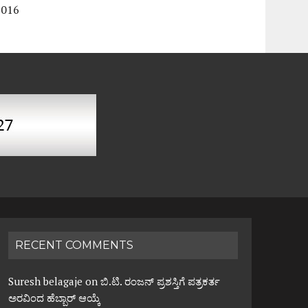
2016
RECENT COMMENTS
Suresh belagaje
on
ಬಿ.ಟಿ. ರಂಜನ್ ಪ್ರಶಸ್ತಿಗೆ ಪತ್ರಕರ್ತ
ಅರವಿಂದ ಹೆಬ್ಬಾರ್ ಆಯ್ಕೆ