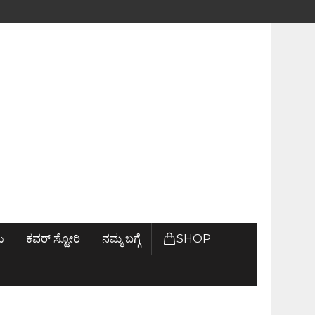
ು
ಕವರ್ ಸ್ಟೋರಿ
ನಮ್ಮ ಬಗ್ಗೆ
SHOP