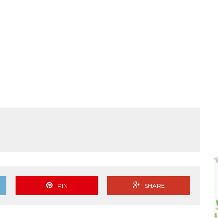
ೆರವು
PIN
SHARE