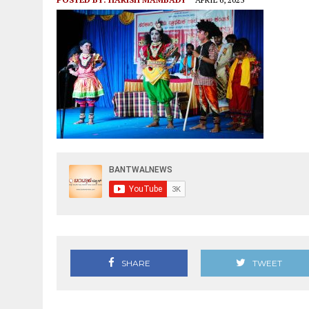
KALLADKA: ಶ್ರೀ ಉಮಾಶಿವ ಕ್ಷೇತ್ರಕ್ಕೆ ಕರ್ಣಾಟಕ ಬ್ಯಾಂಕ್ ನ
SHARE
TWEET