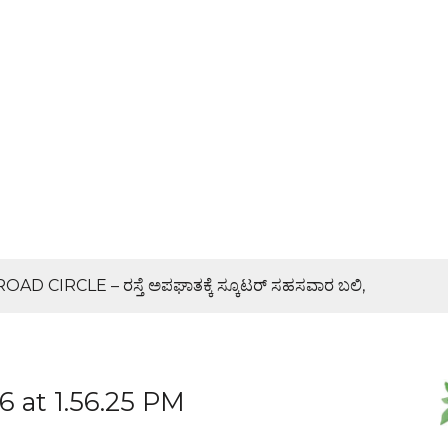
 CIRCLE – ರಸ್ತೆ ಅಪಘಾತಕ್ಕೆ ಸ್ಕೂಟರ್ ಸಹಸವಾರ ಬಲಿ,
ರ್ಯಕ್ರಮ
 at 1.56.25 PM
್ಯ ಜನರಿಗೆ ತಿಳಿಸಿ: ಶಾಸಕ ರಾಜೇಶ್ ನಾಯ್ಕ್