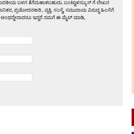
ಪಾದಕೀಯ ಬಳಗ ತೆಗೆದುಹಾಕಬಹುದು. ಬಂಟ್ವಾಳನ್ಯೂಸ್ ಗೆ ಲೇಖನ
 ಪ್ರಚೋದನಕಾರಿ , ವ್ಯಕ್ತಿ, ಸಂಸ್ಥೆ, ಸಮುದಾಯ ವಿರುದ್ಧ ಹಿಂಸೆಗೆ
 ಅಂಥದ್ದೇನಾದರೂ ಇದ್ದರೆ ನಮಗೆ ಈ ಮೈಲ್ ಮಾಡಿ,