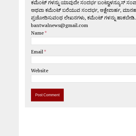
ಕಮೆಂಟ್ ಗಳನ್ನು ಯಾವುದೇ ಸಂದರ್ಭ ಬಂಟ್ವಾಳನ್ಯೂಸ್ ಸಂ
ಅಥವಾ ಕಮೆಂಟ್ ಬರೆಯುವ ಸಂದರ್ಭ, ಆಕ್ಷೇಪಾರ್ಹ, ಮಾನಹಾನಿಕರ,
ಪ್ರಚೋದಿಸುವಂಥ ಲೇಖನಗಳು, ಕಮೆಂಟ್ ಗಳನ್ನು ಹಾಕಬೇಡಿ.
bantwalnews@gmail.com
Name
*
Email
*
Website
A
l
t
e
r