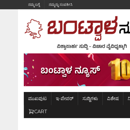
ನಮ್ಮ ಬಗ್ಗೆ
ನಮ್ಮನ್ನು ಸಂಪರ್ಕಿಸಿ
ಮುಖಪುಟ
ಇ-ಪೇಪರ್
ಸುದ್ದಿಗಳು
ವಿಶೇಷ
ನ
CART