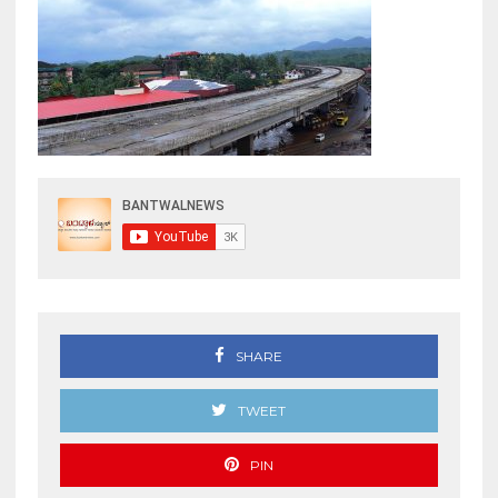
SHARE
TWEET
PIN