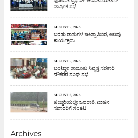
ಫೊಟೋಗ್ರಾಫರ್ಸ್ ಅಸೋಸಿಯೇಶನ್
ವಾರ್ಷಿಕ ಸಭೆ
AUGUST 5, 2026
ಬರಡು ರಾಸುಗಳ ಚಿಕಿತ್ಸಾ ಶಿಬಿರ, ಅರಿವು
ಕಾರ್ಯಕ್ರಮ
AUGUST 5, 2026
ಬಂಟ್ವಾಳ ತಾಲೂಕು ನಿವೃತ್ತ ಸರಕಾರಿ
ನೌಕರರ ಸಂಘ ಸಭೆ
AUGUST 5, 2026
ಹೆದ್ದಾರಿಯಲ್ಲೇ ಜಲರಾಶಿ, ವಾಹನ
ಸವಾರರಿಗೆ ಸಂಕಟ
Archives