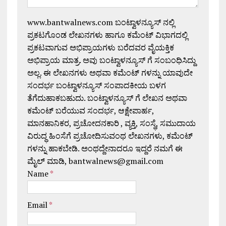
www.bantwalnews.com ಬಂಟ್ವಾಳನ್ಯೂಸ್ ನಲ್ಲಿ
ಪ್ರಕಟಗೊಂಡ ಲೇಖನಗಳು ಹಾಗೂ ಕಮೆಂಟ್ ವಿಭಾಗದಲ್ಲಿ
ಪ್ರಕಟವಾಗುವ ಅಭಿಪ್ರಾಯಗಳು ಬರೆದವರ ವೈಯಕ್ತಿಕ
ಅಭಿಪ್ರಾಯ ಮಾತ್ರ. ಅವು ಬಂಟ್ವಾಳನ್ಯೂಸ್ ಗೆ ಸಂಬಂಧಿಸಿದ್ದು
ಅಲ್ಲ. ಈ ಲೇಖನಗಳು ಅಥವಾ ಕಮೆಂಟ್ ಗಳನ್ನು ಯಾವುದೇ
ಸಂದರ್ಭ ಬಂಟ್ವಾಳನ್ಯೂಸ್ ಸಂಪಾದಕೀಯ ಬಳಗ
ತೆಗೆದುಹಾಕಬಹುದು. ಬಂಟ್ವಾಳನ್ಯೂಸ್ ಗೆ ಲೇಖನ ಅಥವಾ
ಕಮೆಂಟ್ ಬರೆಯುವ ಸಂದರ್ಭ, ಆಕ್ಷೇಪಾರ್ಹ,
ಮಾನಹಾನಿಕರ, ಪ್ರಚೋದನಕಾರಿ , ವ್ಯಕ್ತಿ, ಸಂಸ್ಥೆ, ಸಮುದಾಯ
ವಿರುದ್ಧ ಹಿಂಸೆಗೆ ಪ್ರಚೋದಿಸುವಂಥ ಲೇಖನಗಳು, ಕಮೆಂಟ್
ಗಳನ್ನು ಹಾಕಬೇಡಿ. ಅಂಥದ್ದೇನಾದರೂ ಇದ್ದರೆ ನಮಗೆ ಈ
ಮೈಲ್ ಮಾಡಿ, bantwalnews@gmail.com
Name
*
Email
*