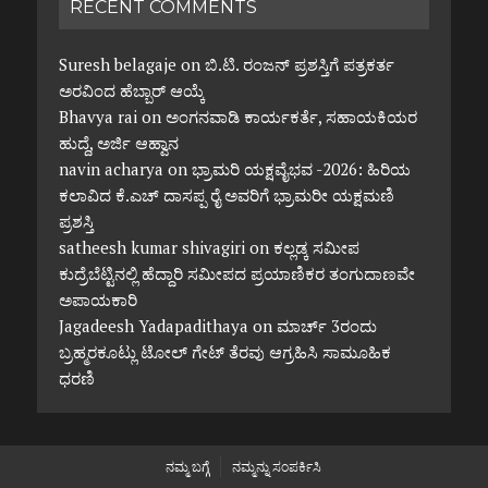
RECENT COMMENTS
Suresh belagaje
on
ಬಿ.ಟಿ. ರಂಜನ್ ಪ್ರಶಸ್ತಿಗೆ ಪತ್ರಕರ್ತ
ಅರವಿಂದ ಹೆಬ್ಬಾರ್ ಆಯ್ಕೆ
Bhavya rai
on
ಅಂಗನವಾಡಿ ಕಾರ್ಯಕರ್ತೆ, ಸಹಾಯಕಿಯರ
ಹುದ್ದೆ, ಅರ್ಜಿ ಆಹ್ವಾನ
navin acharya
on
ಭ್ರಾಮರಿ ಯಕ್ಷವೈಭವ -2026: ಹಿರಿಯ
ಕಲಾವಿದ ಕೆ.ಎಚ್ ದಾಸಪ್ಪ ರೈ ಅವರಿಗೆ ಭ್ರಾಮರೀ ಯಕ್ಷಮಣಿ
ಪ್ರಶಸ್ತಿ
satheesh kumar shivagiri
on
ಕಲ್ಲಡ್ಕ ಸಮೀಪ
ಕುದ್ರೆಬೆಟ್ಟಿನಲ್ಲಿ ಹೆದ್ದಾರಿ ಸಮೀಪದ ಪ್ರಯಾಣಿಕರ ತಂಗುದಾಣವೇ
ಅಪಾಯಕಾರಿ
Jagadeesh Yadapadithaya
on
ಮಾರ್ಚ್ 3ರಂದು
ಬ್ರಹ್ಮರಕೂಟ್ಲು ಟೋಲ್ ಗೇಟ್ ತೆರವು ಆಗ್ರಹಿಸಿ ಸಾಮೂಹಿಕ
ಧರಣಿ
ನಮ್ಮ ಬಗ್ಗೆ
ನಮ್ಮನ್ನು ಸಂಪರ್ಕಿಸಿ