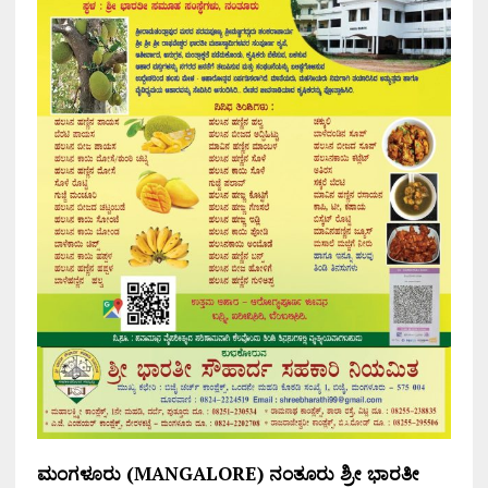
ಮಂಗಳೂರು (MANGALORE) ನಂತೂರು ಶ್ರೀ ಭಾರತೀ