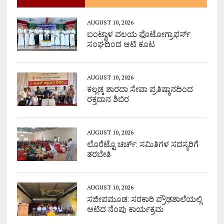
AUGUST 10, 2026
ಬಂಟ್ವಾಳ ವಲಯ ಫೊಟೋಗ್ರಾಫರ್ಸ್
ಸಂಘದಿಂದ ಆಟಿ ಕೂಟ
AUGUST 10, 2026
ಕಲ್ಲಡ್ಕ ಶಾರದಾ ಸೇವಾ ಪ್ರತಿಷ್ಠಾನದಿಂದ
ರಕ್ತದಾನ ಶಿಬಿರ
AUGUST 10, 2026
ಲೊರೆಟ್ಟೊ ಚರ್ಚ್: ಸಮಿತಿಗಳ ಸದಸ್ಯರಿಗೆ
ತರಬೇತಿ
AUGUST 10, 2026
ಸಜೀಪಮೂಡ: ಸರಕಾರಿ ಪ್ರೌಢಶಾಲೆಯಲ್ಲಿ
ಆಟಿದ ನೆಂಪು ಕಾರ್ಯಕ್ರಮ