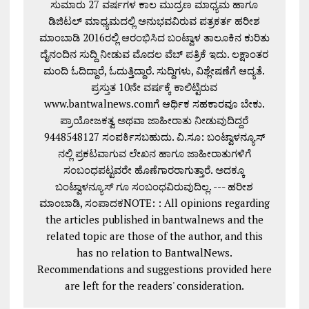
ಸುಮಾರು 27 ವರ್ಷಗಳ ಕಾಲ ಮುದ್ರಣ ಮಾಧ್ಯಮ ಹಾಗೂ
ಡಿಜಿಟಲ್ ಮಾಧ್ಯಮದಲ್ಲಿ ಅನುಭವವಿರುವ ಪತ್ರಕರ್ತ ಹರೀಶ
ಮಾಂಬಾಡಿ 2016ರಲ್ಲಿ ಆರಂಭಿಸಿದ ಬಂಟ್ವಾಳ ತಾಲೂಕಿನ ಕುರಿತು
ದೈನಂದಿನ ಸುದ್ದಿ ನೀಡುವ ಮೊದಲ ವೆಬ್ ಪತ್ರಿಕೆ ಇದು. ಲಕ್ಷಾಂತರ
ಮಂದಿ ಓದಿದ್ದಾರೆ, ಓದುತ್ತಿದ್ದಾರೆ. ಸುದ್ದಿಗಳು, ವಿಶ್ಲೇಷಣೆಗೆ ಆದ್ಯತೆ.
ಪ್ರಸ್ತುತ 10ನೇ ವರ್ಷಕ್ಕೆ ಕಾಲಿಟ್ಟಿರುವ
www.bantwalnews.comಗೆ ಆರ್ಥಿಕ ಸಹಕಾರವೂ ಬೇಕು.
ಪ್ರಾಯೋಜಕತ್ವ ಅಥವಾ ಜಾಹೀರಾತು ನೀಡುವುದಿದ್ದರೆ
9448548127 ಸಂಪರ್ಕಿಸಬಹುದು. ವಿ.ಸೂ: ಬಂಟ್ವಾಳನ್ಯೂಸ್
ನಲ್ಲಿ ಪ್ರಕಟವಾಗುವ ಲೇಖನ ಹಾಗೂ ಜಾಹೀರಾತುಗಳಿಗೆ
ಸಂಬಂಧಪಟ್ಟವರೇ ಹೊಣೆಗಾರರಾಗುತ್ತಾರೆ. ಅದಕ್ಕೂ
ಬಂಟ್ವಾಳನ್ಯೂಸ್ ಗೂ ಸಂಬಂಧವಿರುವುದಿಲ್ಲ. --- ಹರೀಶ
ಮಾಂಬಾಡಿ, ಸಂಪಾದಕNOTE: : All opinions regarding
the articles published in bantwalnews and the
related topic are those of the author, and this
has no relation to BantwalNews.
Recommendations and suggestions provided here
are left for the readers' consideration.