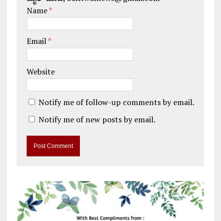
Name
*
Email
*
Website
Notify me of follow-up comments by email.
Notify me of new posts by email.
A
l
t
e
r