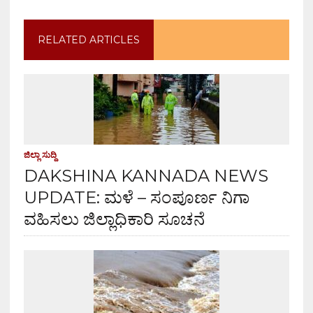
RELATED ARTICLES
ಜಿಲ್ಲಾ ಸುದ್ದಿ
DAKSHINA KANNADA NEWS
UPDATE: ಮಳೆ – ಸಂಪೂರ್ಣ ನಿಗಾ
ವಹಿಸಲು ಜಿಲ್ಲಾಧಿಕಾರಿ ಸೂಚನೆ