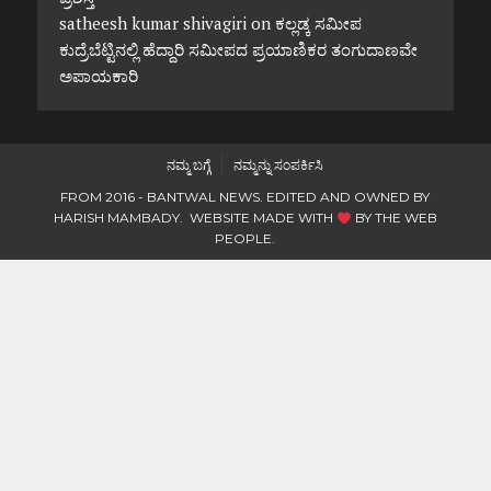
satheesh kumar shivagiri
on
ಕಲ್ಲಡ್ಕ ಸಮೀಪ
ಕುದ್ರೆಬೆಟ್ಟಿನಲ್ಲಿ ಹೆದ್ದಾರಿ ಸಮೀಪದ ಪ್ರಯಾಣಿಕರ ತಂಗುದಾಣವೇ
ಅಪಾಯಕಾರಿ
ನಮ್ಮ ಬಗ್ಗೆ
ನಮ್ಮನ್ನು ಸಂಪರ್ಕಿಸಿ
FROM 2016 - BANTWAL NEWS. EDITED AND OWNED BY
HARISH MAMBADY. WEBSITE MADE WITH
BY
THE WEB
PEOPLE
.