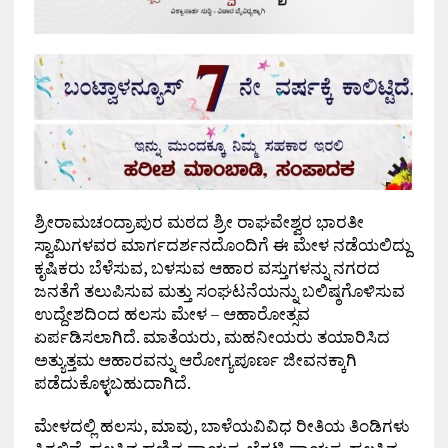
ಶ್ರೀರಾಮಚಂದ್ರಾಪುರ ಮಠದ ಶ್ರೀ ರಾಘವೇಶ್ವರ ಭಾರತೀ
ಸ್ವಾಮಿಗಳವರ ಮಾರ್ಗದರ್ಶನದೊಂದಿಗೆ ಈ ಮೇಳ ನಡೆಯಲಿದ್ದು
ಕೃಷಿಕರು ಬೆಳೆಸುವ, ಬಳಸುವ ಆಹಾರ ವಸ್ತುಗಳನ್ನು ನಗರದ
ಜನತೆಗೆ ತಲುಪಿಸುವ ಮತ್ತು ಸಂಘಟನೆಯನ್ನು ಬಲಿಷ್ಠಗೊಳಿಸುವ
ಉದ್ದೇಶದಿಂದ ಹಲಸು ಮೇಳ – ಆಹಾರೋತ್ಸವ
ಏರ್ಪಡಿಸಲಾಗಿದೆ. ಮಾತೆಯರು, ಮಹನೀಯರು ತಯಾರಿಸಿದ
ಅತ್ಯುತ್ತಮ ಆಹಾರವನ್ನು ಆರೋಗ್ಯಪೂರ್ಣ ಜೀವನಕ್ಕಾಗಿ
ಪಡೆದುಕೊಳ್ಳಬಹುದಾಗಿದೆ.
ಮೇಳದಲ್ಲಿ ಹಲಸು, ಮಾವು, ಬಾಳೆಯವಿವಿಧ ರೀತಿಯ ತಿಂಡಿಗಳು