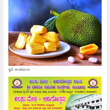
ಕೃಪೆ: ಅಂತರ್ಜಾಲ