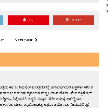
PIN
SHARE
st
Next post
್ಯಮ ಹಾಗೂ ಡಿಜಿಟಲ್ ಮಾಧ್ಯಮದಲ್ಲಿ ಅನುಭವವಿರುವ ಪತ್ರಕರ್ತ ಹರೀಶ
 ತಾಲೂಕಿನ ಕುರಿತು ದೈನಂದಿನ ಸುದ್ದಿ ನೀಡುವ ಮೊದಲ ವೆಬ್ ಪತ್ರಿಕೆ ಇದು.
ದ್ದಿಗಳು, ವಿಶ್ಲೇಷಣೆಗೆ ಆದ್ಯತೆ. ಪ್ರಸ್ತುತ 10ನೇ ವರ್ಷಕ್ಕೆ ಕಾಲಿಟ್ಟಿರುವ
ಕಾರವೂ ಬೇಕು. ಪ್ರಾಯೋಜಕತ್ವ ಅಥವಾ ಜಾಹೀರಾತು ನೀಡುವುದಿದ್ದರೆ