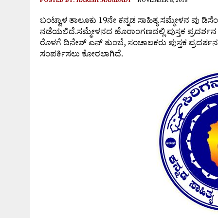
ಆಗಸ್ಟ್ 9ರಂದು ಹಿಂಜಾವೇ ವಿಟ್ಲ ತಾಲೂಕು ಆಶ್ರಯದಲ್ಲಿ ವಾಹನ
ಬಂಟ್ವಾಳ ತಾಲೂಕು 19ನೇ ಕನ್ನಡ ಸಾಹಿತ್ಯ ಸಮ್ಮೇಳನ ವು ಡಿಸೆಂಬ
ನಡೆಯಲಿದೆ.ಸಮ್ಮೇಳನದ ಹೊರಾಂಗಣದಲ್ಲಿ ಪುಸ್ತಕ ಪ್ರದರ್ಶನ ಹ
ರೊಳಗೆ ದಿನೇಶ್ ಎನ್ ತುಂಬೆ, ಸಂಚಾಲಕರು ಪುಸ್ತಕ ಪ್ರದರ್ಶ
ಸಂಪರ್ಕಿಸಲು ಕೋರಲಾಗಿದೆ.