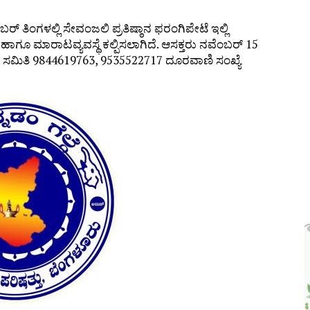
 ಜಾಥಾ, ಕಲ್ಲಡ್ಕದಲ್ಲಿ ಸಭೆ – DETAILS
ರ್ ತಿಂಗಳಲ್ಲಿ ಸೇವಂಜಲಿ ಪ್ರತಿಷ್ಠಾನ ಫರಂಗಿಪೇಟೆ ಇಲ್ಲಿ
ಾಗೂ ಮಾರಾಟವ್ಯವಸ್ಥೆ ಕಲ್ಪಿಸಲಾಗಿದೆ. ಆಸಕ್ತರು ನವೆಂಬರ್ 15
ನ ಸಮಿತಿ 9844619763, 9535522717 ದೂರವಾಣಿ ಸಂಖ್ಯೆ