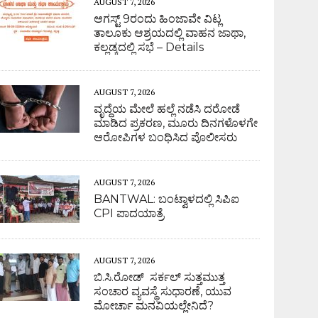
AUGUST 7, 2026
ಆಗಸ್ಟ್ 9ರಂದು ಹಿಂಜಾವೇ ವಿಟ್ಲ
ತಾಲೂಕು ಆಶ್ರಯದಲ್ಲಿ ವಾಹನ ಜಾಥಾ,
ಕಲ್ಲಡ್ಕದಲ್ಲಿ ಸಭೆ – Details
AUGUST 7, 2026
ವೃದ್ಧೆಯ ಮೇಲೆ ಹಲ್ಲೆ ನಡೆಸಿ ದರೋಡೆ
ಮಾಡಿದ ಪ್ರಕರಣ, ಮೂರು ದಿನಗಳೊಳಗೇ
ಆರೋಪಿಗಳ ಬಂಧಿಸಿದ ಪೊಲೀಸರು
AUGUST 7, 2026
BANTWAL: ಬಂಟ್ವಾಳದಲ್ಲಿ ಸಿಪಿಐ
CPI ಪಾದಯಾತ್ರೆ
AUGUST 7, 2026
ಬಿ.ಸಿ.ರೋಡ್ ಸರ್ಕಲ್ ಸುತ್ತಮುತ್ತ
ಸಂಚಾರ ವ್ಯವಸ್ಥೆ ಸುಧಾರಣೆ, ಯುವ
ಮೋರ್ಚಾ ಮನವಿಯಲ್ಲೇನಿದೆ?