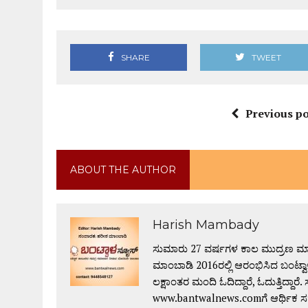
SHARE
TWEET
Previous po
ABOUT THE AUTHOR
Harish Mambady
ಸುಮಾರು 27 ವರ್ಷಗಳ ಕಾಲ ಮುದ್ರಣ ಮಾಧ
ಮಾಂಬಾಡಿ 2016ರಲ್ಲಿ ಆರಂಭಿಸಿದ ಬಂಟ್ವಾಳ
ಲಕ್ಷಾಂತರ ಮಂದಿ ಓದಿದ್ದಾರೆ, ಓದುತ್ತಿದ್ದಾರೆ. ಸು
www.bantwalnews.comಗೆ ಆರ್ಥಿಕ ಸಹ