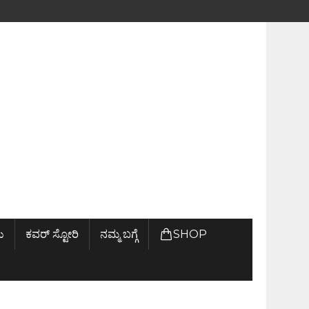
ು
ಕವರ್ ಸ್ಟೋರಿ
ನಮ್ಮ ಬಗ್ಗೆ
SHOP