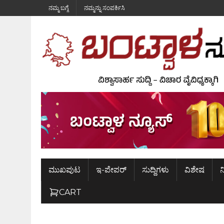
ನಮ್ಮ ಬಗ್ಗೆ
ನಮ್ಮನ್ನು ಸಂಪರ್ಕಿಸಿ
ಮುಖಪುಟ
ಇ-ಪೇಪರ್
ಸುದ್ದಿಗಳು
ವಿಶೇಷ
ನ
CART