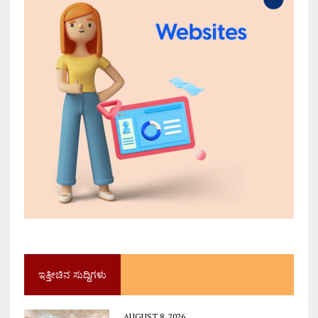
ಇತ್ತೀಚಿನ ಸುದ್ದಿಗಳು
AUGUST 8, 2026