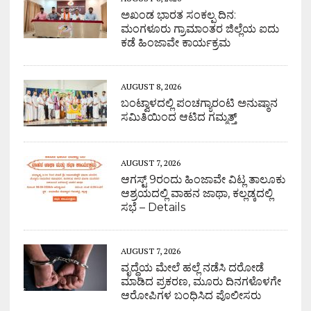
ಅಖಂಡ ಭಾರತ ಸಂಕಲ್ಪ ದಿನ:
ಮಂಗಳೂರು ಗ್ರಾಮಾಂತರ ಜಿಲ್ಲೆಯ ಐದು
ಕಡೆ ಹಿಂಜಾವೇ ಕಾರ್ಯಕ್ರಮ
AUGUST 8, 2026
ಬಂಟ್ವಾಳದಲ್ಲಿ ಪಂಚಗ್ಯಾರಂಟಿ ಅನುಷ್ಠಾನ
ಸಮಿತಿಯಿಂದ ಆಟಿದ ಗಮ್ಮತ್ತ್
AUGUST 7, 2026
ಆಗಸ್ಟ್ 9ರಂದು ಹಿಂಜಾವೇ ವಿಟ್ಲ ತಾಲೂಕು
ಆಶ್ರಯದಲ್ಲಿ ವಾಹನ ಜಾಥಾ, ಕಲ್ಲಡ್ಕದಲ್ಲಿ
ಸಭೆ – Details
AUGUST 7, 2026
ವೃದ್ಧೆಯ ಮೇಲೆ ಹಲ್ಲೆ ನಡೆಸಿ ದರೋಡೆ
ಮಾಡಿದ ಪ್ರಕರಣ, ಮೂರು ದಿನಗಳೊಳಗೇ
ಆರೋಪಿಗಳ ಬಂಧಿಸಿದ ಪೊಲೀಸರು