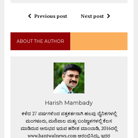
Previous post
Next post
ABOUT THE AUTHOR
Harish Mambady
ಕಳೆದ 27 ವರ್ಷಗಳಿಂದ ಪತ್ರಕರ್ತನಾಗಿ ಹಲವು ದೈನಿಕಗಳಲ್ಲಿ
ಮಂಗಳೂರು, ಮಣಿಪಾಲ ಮತ್ತು ಬಂಟ್ವಾಳಗಳಲ್ಲಿ ಕೆಲಸ
ಮಾಡಿರುವ ಅನುಭವ ಇರುವ ಹರೀಶ ಮಾಂಬಾಡಿ, 2016ರಲ್ಲಿ
www.bantwalnews.com ಆರಂಭಿಸಿದ್ದು, ಇದರ