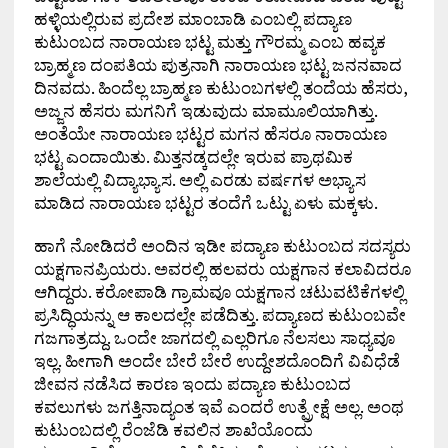
ಹಳ್ಳಿಯಲ್ಲಿರುವ ಪ್ರದೇಶ ಮಾಂಬಾಡಿ ಎಂಬಲ್ಲಿ ಪದ್ಯಾಣ
ಕುಟುಂಬದ ನಾರಾಯಣ ಭಟ್ಟ ಮತ್ತು ಗೌರಮ್ಮ ಎಂಬ ಹವ್ಯಕ
ಬ್ರಾಹ್ಮಣ ದಂಪತಿಯ ಪುತ್ರನಾಗಿ ನಾರಾಯಣ ಭಟ್ಟ ಜನನವಾದ
ದಿನವದು. ಹಿಂದೆಲ್ಲ ಬ್ರಾಹ್ಮಣ ಕುಟುಂಬಗಳಲ್ಲಿ ತಂದೆಯ ಹೆಸರು,
ಅಜ್ಜನ ಹೆಸರು ಮಗನಿಗೆ ಇಡುವುದು ಮಾಮೂಲಿಯಾಗಿತ್ತು.
ಅಂತೆಯೇ ನಾರಾಯಣ ಭಟ್ಟರ ಮಗನ ಹೆಸರೂ ನಾರಾಯಣ
ಭಟ್ಟ ಎಂದಾಯಿತು. ಮಿತ್ತನಡ್ಕದಲ್ಲೇ ಇರುವ ಪ್ರಾಥಮಿಕ
ಶಾಲೆಯಲ್ಲಿ ವಿದ್ಯಾಭ್ಯಾಸ. ಅಲ್ಲಿ ಎರಡು ವರ್ಷಗಳ ಅಭ್ಯಾಸ
ಮಾಡಿದ ನಾರಾಯಣ ಭಟ್ಟರ ತಂದೆಗೆ ಒಟ್ಟು ಏಳು ಮಕ್ಕಳು.
ಹಾಗೆ ನೋಡಿದರೆ ಅಂದಿನ ಇಡೀ ಪದ್ಯಾಣ ಕುಟುಂಬದ ಸದಸ್ಯರು
ಯಕ್ಷಗಾನಪ್ರಿಯರು. ಅವರಲ್ಲಿ ಹಲವರು ಯಕ್ಷಗಾನ ಕಲಾವಿದರೂ
ಆಗಿದ್ದರು. ಕರೋಪಾಡಿ ಗ್ರಾಮವೂ ಯಕ್ಷಗಾನ ಚಟುವಟಿಕೆಗಳಲ್ಲಿ
ಪ್ರಸಿದ್ಧಿಯನ್ನು ಆ ಕಾಲದಲ್ಲೇ ಪಡೆದಿತ್ತು. ಪದ್ಯಾಣದ ಕುಟುಂಬವೇ
ಗಜಗಾತ್ರದ್ದು. ಒಂದೇ ಜಾಗದಲ್ಲಿ ಎಲ್ಲರಿಗೂ ನೆಲಸಲು ಸಾಧ್ಯವೂ
ಇಲ್ಲ. ಹೀಗಾಗಿ ಅಂದೇ ಬೇರೆ ಬೇರೆ ಉದ್ದೇಶದೊಂದಿಗೆ ವಿವಿಧೆಡೆ
ಜೀವನ ನಡೆಸಿದ ಕಾರಣ ಇಂದು ಪದ್ಯಾಣ ಕುಟುಂಬದ
ಕವಲುಗಳು ಜಗತ್ತಿನಾದ್ಯಂತ ಇವೆ ಎಂದರೆ ಉತ್ಪ್ರೇಕ್ಷೆ ಅಲ್ಲ. ಅಂಥ
ಕುಟುಂಬದಲ್ಲಿ ರೆಂಜೆಡಿ ಕವಲಿನ ಶಾಖೆಯೊಂದು