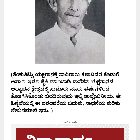
(ತೆಂಕುತಿಟ್ಟು ಯಕ್ಷಗಾನಕ್ಕೆ ಸಾವಿರಾರು ಕಲಾವಿದರ ಕೊಡುಗೆ
ಅಪಾರ. ಇವರ ಪೈಕಿ ಮಾಂಬಾಡಿ ಮನೆತನ ಯಕ್ಷಗಾನದ
ಅಧ್ಯಾಪನ ಕ್ಷೇತ್ರದಲ್ಲಿ ಸುಮಾರು ನೂರು ವರ್ಷಗಳಿಂದ
ತೊಡಗಿಸಿಕೊಂಡು ಬಂದಿರುವುದು ಇಲ್ಲಿ ಉಲ್ಲೇಖನೀಯ. ಈ
ಹಿನ್ನೆಲೆಯಲ್ಲಿ ಈ ಪರಂಪರೆಯ ಬದುಕು, ಸಾಧನೆಯ ಕುರಿತು
ಲೇಖನಮಾಲೆ ಇದು. )
ಜಾಹೀರಾತು