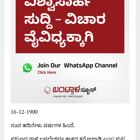
16-12-1900
ನೂರ ಹದಿನೇಳು ವರ್ಷಗಳ ಹಿಂದೆ.
ಪಟ್ಟಣದ ಗಾಳಿ ಲವಲೇಶವೂ ತಾಕದ ಕರೋಪಾಡಿ ಎಂಬ ಪುಟ್ಟ