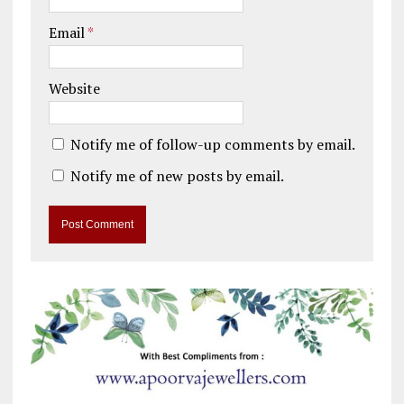
Email
*
Website
Notify me of follow-up comments by email.
Notify me of new posts by email.
A
l
t
e
r
n
a