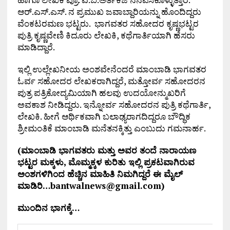
ಆರ್.ಎಸ್.ಎಸ್. ನ ಪ್ರಮುಖ ಜವಾಬ್ದಾರಿಯನ್ನು ಹೊಂದಿದ್ದರು
ವೆಂಕಟರಮಣ ಭಟ್ಟರು. ಭಾಗವತರ ಸಹೋದರ ಕೃಷ್ಣಭಟ್ಟರ
ಪುತ್ರಿ ಕೃಷ್ಣವೇಣಿ ಕಿದೂರು ಲೇಖಕಿ, ಕಥೆಗಾರ್ತಿಯಾಗಿ ಹೆಸರು
ಮಾಡಿದ್ದಾರೆ.
ಇಲ್ಲಿ ಉಲ್ಲೇಖನೀಯ ಅಂಶವೇನೆಂದರೆ ಮಾಂಬಾಡಿ ಭಾಗವತರ
ಓರ್ವ ಸಹೋದರ ಲೇಖಕರಾಗಿದ್ದರೆ, ಮತ್ತೋರ್ವ ಸಹೋದರನ
ಪುತ್ರ ಪತ್ರಿಕೋದ್ಯಮಿಯಾಗಿ ಹಲವು ಉದಯೋನ್ಮುಖರಿಗೆ
ಅವಕಾಶ ನೀಡಿದ್ದರು. ಇನ್ನೋರ್ವ ಸಹೋದರನ ಪುತ್ರಿ ಕಥೆಗಾರ್ತಿ,
ಲೇಖಕಿ. ಹೀಗೆ ಆರ್ಥಿಕವಾಗಿ ಬಲಾಢ್ಯರಾಗದಿದ್ದರೂ ಬೌದ್ಧಿಕ
ಶ್ರೀಮಂತಿಕೆ ಮಾಂಬಾಡಿ ಮನೆತನಕ್ಕಿತ್ತು ಎಂಬುದು ಗಮನಾರ್ಹ.
(ಮಾಂಬಾಡಿ ಭಾಗವತರು ಮತ್ತು ಅವರ ತಂದೆ ನಾರಾಯಣ
ಭಟ್ಟರ ಮಕ್ಕಳು, ಮೊಮ್ಮಕ್ಕಳ ಕುರಿತು ಇಲ್ಲಿ ಪ್ರಕಟವಾಗಿರುವ
ಅಂಶಗಳಿಗಿಂದ ಹೆಚ್ಚಿನ ಮಾಹಿತಿ ನಿಮಗಿದ್ದರೆ ಈ ಮೈಲ್
ಮಾಡಿರಿ…bantwalnews@gmail.com)
ಮುಂದಿನ ಭಾಗಕ್ಕೆ…