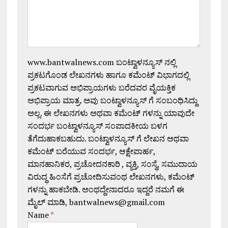
www.bantwalnews.com ಬಂಟ್ವಾಳನ್ಯೂಸ್ ನಲ್ಲಿ
ಪ್ರಕಟಗೊಂಡ ಲೇಖನಗಳು ಹಾಗೂ ಕಮೆಂಟ್ ವಿಭಾಗದಲ್ಲಿ
ಪ್ರಕಟವಾಗುವ ಅಭಿಪ್ರಾಯಗಳು ಬರೆದವರ ವೈಯಕ್ತಿಕ
ಅಭಿಪ್ರಾಯ ಮಾತ್ರ. ಅವು ಬಂಟ್ವಾಳನ್ಯೂಸ್ ಗೆ ಸಂಬಂಧಿಸಿದ್ದು
ಅಲ್ಲ. ಈ ಲೇಖನಗಳು ಅಥವಾ ಕಮೆಂಟ್ ಗಳನ್ನು ಯಾವುದೇ
ಸಂದರ್ಭ ಬಂಟ್ವಾಳನ್ಯೂಸ್ ಸಂಪಾದಕೀಯ ಬಳಗ
ತೆಗೆದುಹಾಕಬಹುದು. ಬಂಟ್ವಾಳನ್ಯೂಸ್ ಗೆ ಲೇಖನ ಅಥವಾ
ಕಮೆಂಟ್ ಬರೆಯುವ ಸಂದರ್ಭ, ಆಕ್ಷೇಪಾರ್ಹ,
ಮಾನಹಾನಿಕರ, ಪ್ರಚೋದನಕಾರಿ , ವ್ಯಕ್ತಿ, ಸಂಸ್ಥೆ, ಸಮುದಾಯ
ವಿರುದ್ಧ ಹಿಂಸೆಗೆ ಪ್ರಚೋದಿಸುವಂಥ ಲೇಖನಗಳು, ಕಮೆಂಟ್
ಗಳನ್ನು ಹಾಕಬೇಡಿ. ಅಂಥದ್ದೇನಾದರೂ ಇದ್ದರೆ ನಮಗೆ ಈ
ಮೈಲ್ ಮಾಡಿ, bantwalnews@gmail.com
Name
*