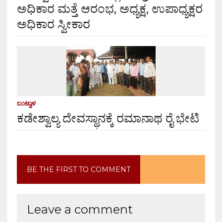
ಅಧಿಕಾರ ಮತ್ತೆ ಆರಂಭ, ಅಧ್ಯಕ್ಷ, ಉಪಾಧ್ಯಕ್ಷರ
ಅಧಿಕಾರ ಸ್ವೀಕಾರ
ಬಂಟ್ವಾಳ
ಕಡೇಶ್ವಾಲ್ಯ ದೇವಸ್ಥಾನಕ್ಕೆ ರಮಾನಾಥ ರೈ ಭೇಟಿ
BE THE FIRST TO COMMENT
Leave a comment