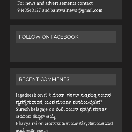
For news and advertisements contact
9448548127 and bantwalnews@gmail.com
FOLLOW ON FACEBOOK
RECENT COMMENTS
Jagadeesh
on
ಬಿ.ಸಿ.ರೋಡ್ ಸರ್ಕಲ್ ಸುತ್ತಮುತ್ತ ಸಂಚಾರ
ವ್ಯವಸ್ಥೆ ಸುಧಾರಣೆ, ಯುವ ಮೋರ್ಚಾ ಮನವಿಯಲ್ಲೇನಿದೆ?
Suresh belagaje
on
ಬಿ.ಟಿ. ರಂಜನ್ ಪ್ರಶಸ್ತಿಗೆ ಪತ್ರಕರ್ತ
ಅರವಿಂದ ಹೆಬ್ಬಾರ್ ಆಯ್ಕೆ
Bhavya rai
on
ಅಂಗನವಾಡಿ ಕಾರ್ಯಕರ್ತೆ, ಸಹಾಯಕಿಯರ
ಹುದ್ದೆ, ಅರ್ಜಿ ಆಹ್ವಾನ