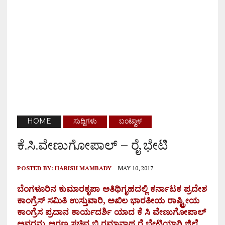
HOME
ಸುದ್ದಿಗಳು
ಬಂಟ್ವಾಳ
ಕೆ.ಸಿ.ವೇಣುಗೋಪಾಲ್ – ರೈ ಭೇಟಿ
POSTED BY:
HARISH MAMBADY
MAY 10, 2017
ಬೆಂಗಳೂರಿನ ಕುಮಾರಕೃಪಾ ಅತಿಥಿಗೃಹದಲ್ಲಿ ಕರ್ನಾಟಕ ಪ್ರದೇಶ
ಕಾಂಗ್ರೆಸ್ ಸಮಿತಿ ಉಸ್ತುವಾರಿ, ಅಖಿಲ ಭಾರತೀಯ ರಾಷ್ಟ್ರೀಯ
ಕಾಂಗ್ರೆಸ ಪ್ರದಾನ ಕಾರ್ಯದರ್ಶಿ ಯಾದ ಕೆ ಸಿ ವೇಣುಗೋಪಾಲ್
ಅವರನ್ನು ಅರಣ್ಯ ಸಚಿವ ಬಿ ರಮಾನಾಥ ರೈ ಭೇಟಿಯಾಗಿ ಜಿಲ್ಲೆ