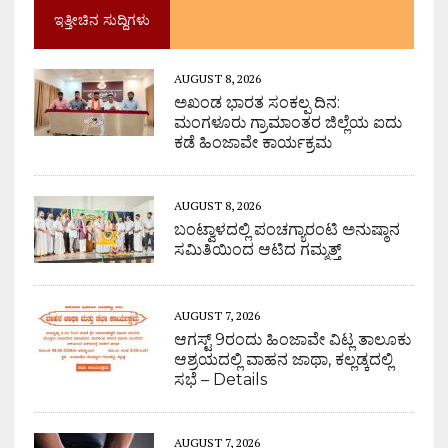
ಇತ್ತೀಚಿನ ಸುದ್ದಿಗಳು
AUGUST 8, 2026
ಅಖಂಡ ಭಾರತ ಸಂಕಲ್ಪ ದಿನ:
ಮಂಗಳೂರು ಗ್ರಾಮಾಂತರ ಜಿಲ್ಲೆಯ ಐದು
ಕಡೆ ಹಿಂಜಾವೇ ಕಾರ್ಯಕ್ರಮ
AUGUST 8, 2026
ಬಂಟ್ವಾಳದಲ್ಲಿ ಪಂಚಗ್ಯಾರಂಟಿ ಅನುಷ್ಠಾನ
ಸಮಿತಿಯಿಂದ ಆಟಿದ ಗಮ್ಮತ್ತ್
AUGUST 7, 2026
ಆಗಸ್ಟ್ 9ರಂದು ಹಿಂಜಾವೇ ವಿಟ್ಲ ತಾಲೂಕು
ಆಶ್ರಯದಲ್ಲಿ ವಾಹನ ಜಾಥಾ, ಕಲ್ಲಡ್ಕದಲ್ಲಿ
ಸಭೆ – Details
AUGUST 7, 2026