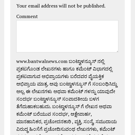
Your email address will not be published.
Comment
www.bantwalnews.com ಬಂಟ್ವಾಳನ್ಯೂಸ್ ನಲ್ಲಿ
ಪ್ರಕಟಗೊಂಡ ಲೇಖನಗಳು ಹಾಗೂ ಕಮೆಂಟ್ ವಿಭಾಗದಲ್ಲಿ
ಪ್ರಕಟವಾಗುವ ಅಭಿಪ್ರಾಯಗಳು ಬರೆದವರ ವೈಯಕ್ತಿಕ
ಅಭಿಪ್ರಾಯ ಮಾತ್ರ. ಅವು ಬಂಟ್ವಾಳನ್ಯೂಸ್ ಗೆ ಸಂಬಂಧಿಸಿದ್ದು
ಅಲ್ಲ. ಈ ಲೇಖನಗಳು ಅಥವಾ ಕಮೆಂಟ್ ಗಳನ್ನು ಯಾವುದೇ
ಸಂದರ್ಭ ಬಂಟ್ವಾಳನ್ಯೂಸ್ ಸಂಪಾದಕೀಯ ಬಳಗ
ತೆಗೆದುಹಾಕಬಹುದು. ಬಂಟ್ವಾಳನ್ಯೂಸ್ ಗೆ ಲೇಖನ ಅಥವಾ
ಕಮೆಂಟ್ ಬರೆಯುವ ಸಂದರ್ಭ, ಆಕ್ಷೇಪಾರ್ಹ,
ಮಾನಹಾನಿಕರ, ಪ್ರಚೋದನಕಾರಿ , ವ್ಯಕ್ತಿ, ಸಂಸ್ಥೆ, ಸಮುದಾಯ
ವಿರುದ್ಧ ಹಿಂಸೆಗೆ ಪ್ರಚೋದಿಸುವಂಥ ಲೇಖನಗಳು, ಕಮೆಂಟ್