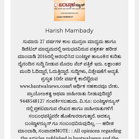
Harish Mambady
ಸುಮಾರು 27 ವರ್ಷಗಳ ಕಾಲ ಮುದ್ರಣ ಮಾಧ್ಯಮ ಹಾಗೂ
ಡಿಜಿಟಲ್ ಮಾಧ್ಯಮದಲ್ಲಿ ಅನುಭವವಿರುವ ಪತ್ರಕರ್ತ ಹರೀಶ
ಮಾಂಬಾಡಿ 2016ರಲ್ಲಿ ಆರಂಭಿಸಿದ ಬಂಟ್ವಾಳ ತಾಲೂಕಿನ ಕುರಿತು
ದೈನಂದಿನ ಸುದ್ದಿ ನೀಡುವ ಮೊದಲ ವೆಬ್ ಪತ್ರಿಕೆ ಇದು. ಲಕ್ಷಾಂತರ
ಮಂದಿ ಓದಿದ್ದಾರೆ, ಓದುತ್ತಿದ್ದಾರೆ. ಸುದ್ದಿಗಳು, ವಿಶ್ಲೇಷಣೆಗೆ ಆದ್ಯತೆ.
ಪ್ರಸ್ತುತ 10ನೇ ವರ್ಷಕ್ಕೆ ಕಾಲಿಟ್ಟಿರುವ
www.bantwalnews.comಗೆ ಆರ್ಥಿಕ ಸಹಕಾರವೂ ಬೇಕು.
ಪ್ರಾಯೋಜಕತ್ವ ಅಥವಾ ಜಾಹೀರಾತು ನೀಡುವುದಿದ್ದರೆ
9448548127 ಸಂಪರ್ಕಿಸಬಹುದು. ವಿ.ಸೂ: ಬಂಟ್ವಾಳನ್ಯೂಸ್
ನಲ್ಲಿ ಪ್ರಕಟವಾಗುವ ಲೇಖನ ಹಾಗೂ ಜಾಹೀರಾತುಗಳಿಗೆ
ಸಂಬಂಧಪಟ್ಟವರೇ ಹೊಣೆಗಾರರಾಗುತ್ತಾರೆ. ಅದಕ್ಕೂ
ಬಂಟ್ವಾಳನ್ಯೂಸ್ ಗೂ ಸಂಬಂಧವಿರುವುದಿಲ್ಲ. --- ಹರೀಶ
ಮಾಂಬಾಡಿ, ಸಂಪಾದಕNOTE: : All opinions regarding
the articles published in bantwalnews and the