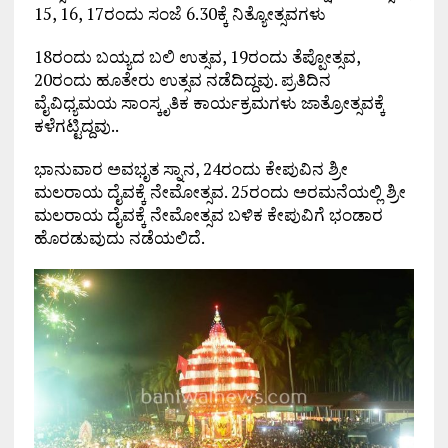
15, 16, 17ರಂದು ಸಂಜೆ 6.30ಕ್ಕೆ ನಿತ್ಯೋತ್ಸವಗಳು
18ರಂದು ಬಯ್ಯದ ಬಲಿ ಉತ್ಸವ, 19ರಂದು ತೆಪ್ಪೋತ್ಸವ,
20ರಂದು ಹೂತೇರು ಉತ್ಸವ ನಡೆದಿದ್ದವು. ಪ್ರತಿದಿನ
ವೈವಿಧ್ಯಮಯ ಸಾಂಸ್ಕೃತಿಕ ಕಾರ್ಯಕ್ರಮಗಳು ಜಾತ್ರೋತ್ಸವಕ್ಕೆ
ಕಳೆಗಟ್ಟಿದ್ದವು..
ಭಾನುವಾರ ಅವಭೃತ ಸ್ನಾನ, 24ರಂದು ಕೇಪುವಿನ ಶ್ರೀ
ಮಲರಾಯ ದೈವಕ್ಕೆ ನೇಮೋತ್ಸವ. 25ರಂದು ಅರಮನೆಯಲ್ಲಿ ಶ್ರೀ
ಮಲರಾಯ ದೈವಕ್ಕೆ ನೇಮೋತ್ಸವ ಬಳಿಕ ಕೇಪುವಿಗೆ ಭಂಡಾರ
ಹೊರಡುವುದು ನಡೆಯಲಿದೆ.