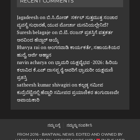
RECENT COMMENTS
Jagadeesh
on
ಬಿ.ಸಿ.ರೋಡ್ ಸರ್ಕಲ್ ಸುತ್ತಮುತ್ತ ಸಂಚಾರ
ವ್ಯವಸ್ಥೆ ಸುಧಾರಣೆ, ಯುವ ಮೋರ್ಚಾ ಮನವಿಯಲ್ಲೇನಿದೆ?
Suresh belagaje
on
ಬಿ.ಟಿ. ರಂಜನ್ ಪ್ರಶಸ್ತಿಗೆ ಪತ್ರಕರ್ತ
ಅರವಿಂದ ಹೆಬ್ಬಾರ್ ಆಯ್ಕೆ
Bhavya rai
on
ಅಂಗನವಾಡಿ ಕಾರ್ಯಕರ್ತೆ, ಸಹಾಯಕಿಯರ
ಹುದ್ದೆ, ಅರ್ಜಿ ಆಹ್ವಾನ
navin acharya
on
ಭ್ರಾಮರಿ ಯಕ್ಷವೈಭವ -2026: ಹಿರಿಯ
ಕಲಾವಿದ ಕೆ.ಎಚ್ ದಾಸಪ್ಪ ರೈ ಅವರಿಗೆ ಭ್ರಾಮರೀ ಯಕ್ಷಮಣಿ
ಪ್ರಶಸ್ತಿ
satheesh kumar shivagiri
on
ಕಲ್ಲಡ್ಕ ಸಮೀಪ
ಕುದ್ರೆಬೆಟ್ಟಿನಲ್ಲಿ ಹೆದ್ದಾರಿ ಸಮೀಪದ ಪ್ರಯಾಣಿಕರ ತಂಗುದಾಣವೇ
ಅಪಾಯಕಾರಿ
ನಮ್ಮ ಬಗ್ಗೆ
ನಮ್ಮನ್ನು ಸಂಪರ್ಕಿಸಿ
FROM 2016 - BANTWAL NEWS. EDITED AND OWNED BY