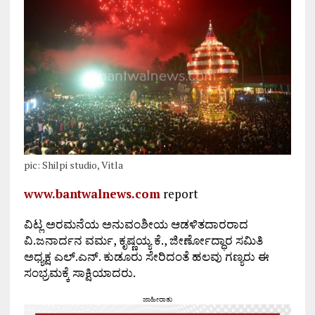
pic: Shilpi studio, Vitla
www.bantwalnews.com
report
ವಿಟ್ಲ ಅರಮನೆಯ ಅನುವಂಶೀಯ ಆಡಳಿತದಾರರಾದ
ವಿ.ಜನಾರ್ದನ ವರ್ಮ, ಕೃಷ್ಣಯ್ಯ ಕೆ., ಜೀರ್ಣೋದ್ಧಾರ ಸಮಿತಿ
ಅಧ್ಯಕ್ಷ ಎಲ್.ಎನ್. ಕುಡೂರು ಸೇರಿದಂತೆ ಹಲವು ಗಣ್ಯರು ಈ
ಸಂಭ್ರಮಕ್ಕೆ ಸಾಕ್ಷಿಯಾದರು.
ಜಾಹೀರಾತು