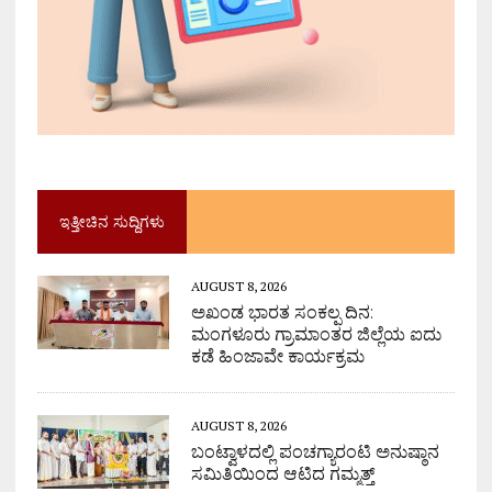
ಇತ್ತೀಚಿನ ಸುದ್ದಿಗಳು
AUGUST 8, 2026
ಅಖಂಡ ಭಾರತ ಸಂಕಲ್ಪ ದಿನ:
ಮಂಗಳೂರು ಗ್ರಾಮಾಂತರ ಜಿಲ್ಲೆಯ ಐದು
ಕಡೆ ಹಿಂಜಾವೇ ಕಾರ್ಯಕ್ರಮ
AUGUST 8, 2026
ಬಂಟ್ವಾಳದಲ್ಲಿ ಪಂಚಗ್ಯಾರಂಟಿ ಅನುಷ್ಠಾನ
ಸಮಿತಿಯಿಂದ ಆಟಿದ ಗಮ್ಮತ್ತ್