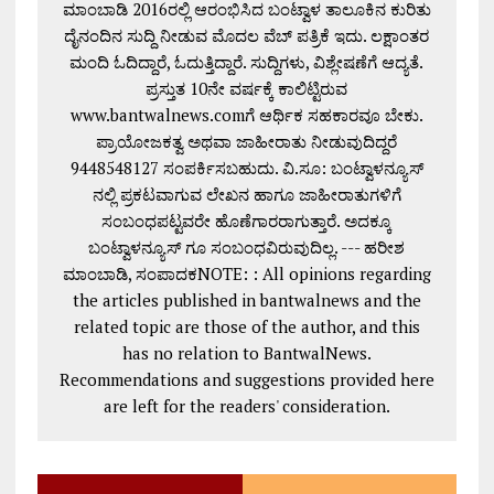
ಮಾಂಬಾಡಿ 2016ರಲ್ಲಿ ಆರಂಭಿಸಿದ ಬಂಟ್ವಾಳ ತಾಲೂಕಿನ ಕುರಿತು
ದೈನಂದಿನ ಸುದ್ದಿ ನೀಡುವ ಮೊದಲ ವೆಬ್ ಪತ್ರಿಕೆ ಇದು. ಲಕ್ಷಾಂತರ
ಮಂದಿ ಓದಿದ್ದಾರೆ, ಓದುತ್ತಿದ್ದಾರೆ. ಸುದ್ದಿಗಳು, ವಿಶ್ಲೇಷಣೆಗೆ ಆದ್ಯತೆ.
ಪ್ರಸ್ತುತ 10ನೇ ವರ್ಷಕ್ಕೆ ಕಾಲಿಟ್ಟಿರುವ
www.bantwalnews.comಗೆ ಆರ್ಥಿಕ ಸಹಕಾರವೂ ಬೇಕು.
ಪ್ರಾಯೋಜಕತ್ವ ಅಥವಾ ಜಾಹೀರಾತು ನೀಡುವುದಿದ್ದರೆ
9448548127 ಸಂಪರ್ಕಿಸಬಹುದು. ವಿ.ಸೂ: ಬಂಟ್ವಾಳನ್ಯೂಸ್
ನಲ್ಲಿ ಪ್ರಕಟವಾಗುವ ಲೇಖನ ಹಾಗೂ ಜಾಹೀರಾತುಗಳಿಗೆ
ಸಂಬಂಧಪಟ್ಟವರೇ ಹೊಣೆಗಾರರಾಗುತ್ತಾರೆ. ಅದಕ್ಕೂ
ಬಂಟ್ವಾಳನ್ಯೂಸ್ ಗೂ ಸಂಬಂಧವಿರುವುದಿಲ್ಲ. --- ಹರೀಶ
ಮಾಂಬಾಡಿ, ಸಂಪಾದಕNOTE: : All opinions regarding
the articles published in bantwalnews and the
related topic are those of the author, and this
has no relation to BantwalNews.
Recommendations and suggestions provided here
are left for the readers' consideration.