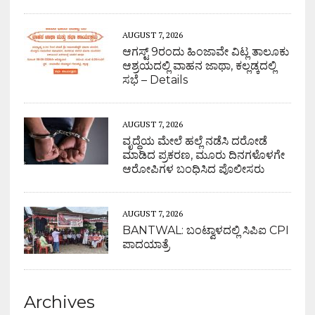
AUGUST 7, 2026
ಆಗಸ್ಟ್ 9ರಂದು ಹಿಂಜಾವೇ ವಿಟ್ಲ ತಾಲೂಕು
ಆಶ್ರಯದಲ್ಲಿ ವಾಹನ ಜಾಥಾ, ಕಲ್ಲಡ್ಕದಲ್ಲಿ
ಸಭೆ – Details
AUGUST 7, 2026
ವೃದ್ಧೆಯ ಮೇಲೆ ಹಲ್ಲೆ ನಡೆಸಿ ದರೋಡೆ
ಮಾಡಿದ ಪ್ರಕರಣ, ಮೂರು ದಿನಗಳೊಳಗೇ
ಆರೋಪಿಗಳ ಬಂಧಿಸಿದ ಪೊಲೀಸರು
AUGUST 7, 2026
BANTWAL: ಬಂಟ್ವಾಳದಲ್ಲಿ ಸಿಪಿಐ CPI
ಪಾದಯಾತ್ರೆ
Archives