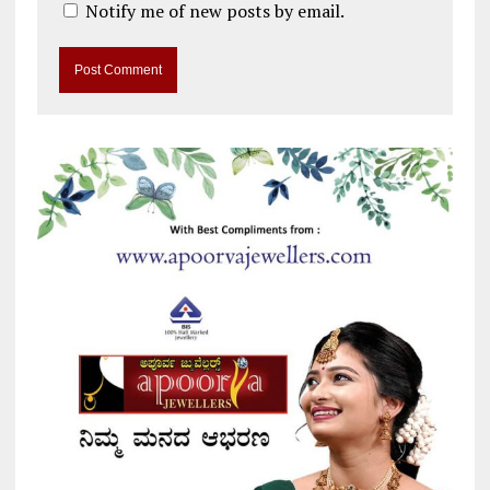
Notify me of new posts by email.
A
l
t
e
r
n
a
t
i
v
e
: