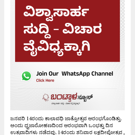
ಜನವರಿ 14ರಂದು ಕಾಲಾವಧಿ ಜಾತ್ರೋತ್ಸವ ಆರಂಭಗೊಂಡಿತ್ತು.
ಅಂದು ಧ್ವಜಾರೋಹಣದಿಂದ ಆರಂಭವಾಗಿ ಒಂಭತ್ತು ದಿನ
ಉತ್ಸವಾದಿಗಳು ನಡೆದವು. 14ರಂದು ಶನಿವಾರ ಲಕ್ಷದೀಪೋತ್ಸವ ,