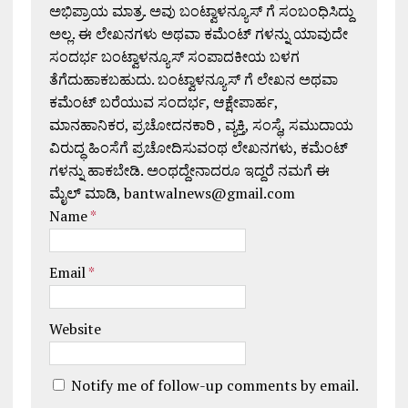
ಅಭಿಪ್ರಾಯ ಮಾತ್ರ. ಅವು ಬಂಟ್ವಾಳನ್ಯೂಸ್ ಗೆ ಸಂಬಂಧಿಸಿದ್ದು
ಅಲ್ಲ. ಈ ಲೇಖನಗಳು ಅಥವಾ ಕಮೆಂಟ್ ಗಳನ್ನು ಯಾವುದೇ
ಸಂದರ್ಭ ಬಂಟ್ವಾಳನ್ಯೂಸ್ ಸಂಪಾದಕೀಯ ಬಳಗ
ತೆಗೆದುಹಾಕಬಹುದು. ಬಂಟ್ವಾಳನ್ಯೂಸ್ ಗೆ ಲೇಖನ ಅಥವಾ
ಕಮೆಂಟ್ ಬರೆಯುವ ಸಂದರ್ಭ, ಆಕ್ಷೇಪಾರ್ಹ,
ಮಾನಹಾನಿಕರ, ಪ್ರಚೋದನಕಾರಿ , ವ್ಯಕ್ತಿ, ಸಂಸ್ಥೆ, ಸಮುದಾಯ
ವಿರುದ್ಧ ಹಿಂಸೆಗೆ ಪ್ರಚೋದಿಸುವಂಥ ಲೇಖನಗಳು, ಕಮೆಂಟ್
ಗಳನ್ನು ಹಾಕಬೇಡಿ. ಅಂಥದ್ದೇನಾದರೂ ಇದ್ದರೆ ನಮಗೆ ಈ
ಮೈಲ್ ಮಾಡಿ, bantwalnews@gmail.com
Name
*
Email
*
Website
Notify me of follow-up comments by email.