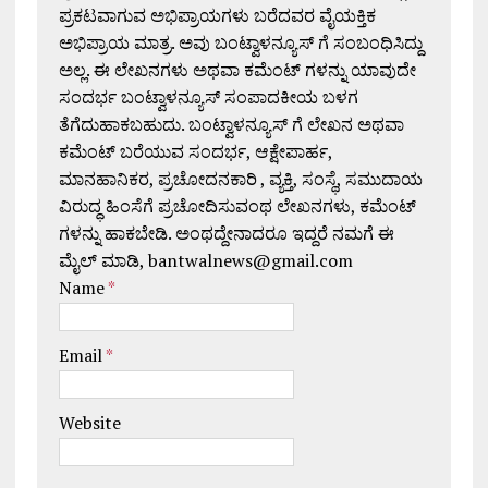
ಪ್ರಕಟವಾಗುವ ಅಭಿಪ್ರಾಯಗಳು ಬರೆದವರ ವೈಯಕ್ತಿಕ
ಅಭಿಪ್ರಾಯ ಮಾತ್ರ. ಅವು ಬಂಟ್ವಾಳನ್ಯೂಸ್ ಗೆ ಸಂಬಂಧಿಸಿದ್ದು
ಅಲ್ಲ. ಈ ಲೇಖನಗಳು ಅಥವಾ ಕಮೆಂಟ್ ಗಳನ್ನು ಯಾವುದೇ
ಸಂದರ್ಭ ಬಂಟ್ವಾಳನ್ಯೂಸ್ ಸಂಪಾದಕೀಯ ಬಳಗ
ತೆಗೆದುಹಾಕಬಹುದು. ಬಂಟ್ವಾಳನ್ಯೂಸ್ ಗೆ ಲೇಖನ ಅಥವಾ
ಕಮೆಂಟ್ ಬರೆಯುವ ಸಂದರ್ಭ, ಆಕ್ಷೇಪಾರ್ಹ,
ಮಾನಹಾನಿಕರ, ಪ್ರಚೋದನಕಾರಿ , ವ್ಯಕ್ತಿ, ಸಂಸ್ಥೆ, ಸಮುದಾಯ
ವಿರುದ್ಧ ಹಿಂಸೆಗೆ ಪ್ರಚೋದಿಸುವಂಥ ಲೇಖನಗಳು, ಕಮೆಂಟ್
ಗಳನ್ನು ಹಾಕಬೇಡಿ. ಅಂಥದ್ದೇನಾದರೂ ಇದ್ದರೆ ನಮಗೆ ಈ
ಮೈಲ್ ಮಾಡಿ, bantwalnews@gmail.com
Name
*
Email
*
Website