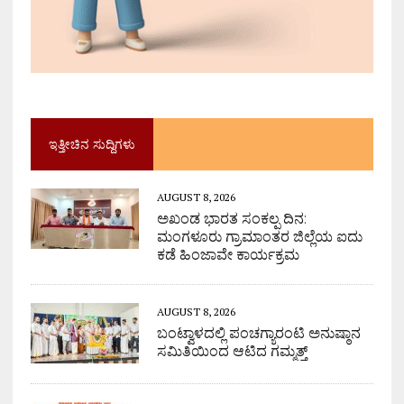
ಇತ್ತೀಚಿನ ಸುದ್ದಿಗಳು
AUGUST 8, 2026
ಅಖಂಡ ಭಾರತ ಸಂಕಲ್ಪ ದಿನ:
ಮಂಗಳೂರು ಗ್ರಾಮಾಂತರ ಜಿಲ್ಲೆಯ ಐದು
ಕಡೆ ಹಿಂಜಾವೇ ಕಾರ್ಯಕ್ರಮ
AUGUST 8, 2026
ಬಂಟ್ವಾಳದಲ್ಲಿ ಪಂಚಗ್ಯಾರಂಟಿ ಅನುಷ್ಠಾನ
ಸಮಿತಿಯಿಂದ ಆಟಿದ ಗಮ್ಮತ್ತ್