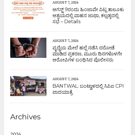
AUGUST 7, 2026
ಆಗಸ್ಟ್ 9ರಂದು ಹಿಂಜಾವೇ ವಿಟ್ಲ ತಾಲೂಕು
ಆಶ್ರಯದಲ್ಲಿ ವಾಹನ ಜಾಥಾ, ಕಲ್ಲಡ್ಕದಲ್ಲಿ
ಸಭೆ – Details
AUGUST 7, 2026
ವೃದ್ಧೆಯ ಮೇಲೆ ಹಲ್ಲೆ ನಡೆಸಿ ದರೋಡೆ
ಮಾಡಿದ ಪ್ರಕರಣ, ಮೂರು ದಿನಗಳೊಳಗೇ
ಆರೋಪಿಗಳ ಬಂಧಿಸಿದ ಪೊಲೀಸರು
AUGUST 7, 2026
BANTWAL: ಬಂಟ್ವಾಳದಲ್ಲಿ ಸಿಪಿಐ CPI
ಪಾದಯಾತ್ರೆ
Archives
2026