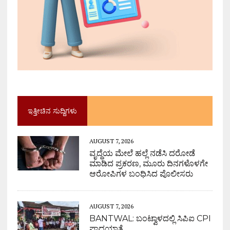
ಇತ್ತೀಚಿನ ಸುದ್ದಿಗಳು
AUGUST 7, 2026
ವೃದ್ಧೆಯ ಮೇಲೆ ಹಲ್ಲೆ ನಡೆಸಿ ದರೋಡೆ
ಮಾಡಿದ ಪ್ರಕರಣ, ಮೂರು ದಿನಗಳೊಳಗೇ
ಆರೋಪಿಗಳ ಬಂಧಿಸಿದ ಪೊಲೀಸರು
AUGUST 7, 2026
BANTWAL: ಬಂಟ್ವಾಳದಲ್ಲಿ ಸಿಪಿಐ CPI
ಪಾದಯಾತ್ರೆ