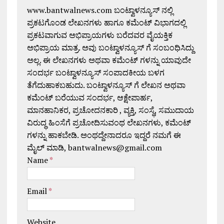
www.bantwalnews.com ಬಂಟ್ವಾಳನ್ಯೂಸ್ ನಲ್ಲಿ
ಪ್ರಕಟಗೊಂಡ ಲೇಖನಗಳು ಹಾಗೂ ಕಮೆಂಟ್ ವಿಭಾಗದಲ್ಲಿ
ಪ್ರಕಟವಾಗುವ ಅಭಿಪ್ರಾಯಗಳು ಬರೆದವರ ವೈಯಕ್ತಿಕ
ಅಭಿಪ್ರಾಯ ಮಾತ್ರ. ಅವು ಬಂಟ್ವಾಳನ್ಯೂಸ್ ಗೆ ಸಂಬಂಧಿಸಿದ್ದು
ಅಲ್ಲ. ಈ ಲೇಖನಗಳು ಅಥವಾ ಕಮೆಂಟ್ ಗಳನ್ನು ಯಾವುದೇ
ಸಂದರ್ಭ ಬಂಟ್ವಾಳನ್ಯೂಸ್ ಸಂಪಾದಕೀಯ ಬಳಗ
ತೆಗೆದುಹಾಕಬಹುದು. ಬಂಟ್ವಾಳನ್ಯೂಸ್ ಗೆ ಲೇಖನ ಅಥವಾ
ಕಮೆಂಟ್ ಬರೆಯುವ ಸಂದರ್ಭ, ಆಕ್ಷೇಪಾರ್ಹ,
ಮಾನಹಾನಿಕರ, ಪ್ರಚೋದನಕಾರಿ , ವ್ಯಕ್ತಿ, ಸಂಸ್ಥೆ, ಸಮುದಾಯ
ವಿರುದ್ಧ ಹಿಂಸೆಗೆ ಪ್ರಚೋದಿಸುವಂಥ ಲೇಖನಗಳು, ಕಮೆಂಟ್
ಗಳನ್ನು ಹಾಕಬೇಡಿ. ಅಂಥದ್ದೇನಾದರೂ ಇದ್ದರೆ ನಮಗೆ ಈ
ಮೈಲ್ ಮಾಡಿ, bantwalnews@gmail.com
Name
*
Email
*
Website