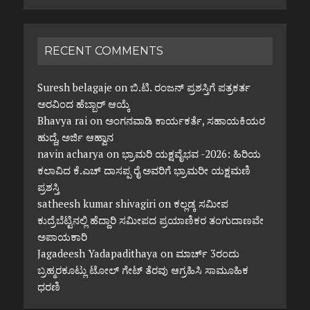
RECENT COMMENTS
Suresh belagaje
on
ಬಿ.ಟಿ. ರಂಜನ್ ಪ್ರಶಸ್ತಿಗೆ ಪತ್ರಕರ್ತ
ಅರವಿಂದ ಹೆಬ್ಬಾರ್ ಆಯ್ಕೆ
Bhavya rai
on
ಅಂಗನವಾಡಿ ಕಾರ್ಯಕರ್ತೆ, ಸಹಾಯಕಿಯರ
ಹುದ್ದೆ, ಅರ್ಜಿ ಆಹ್ವಾನ
navin acharya
on
ಭ್ರಾಮರಿ ಯಕ್ಷವೈಭವ -2026: ಹಿರಿಯ
ಕಲಾವಿದ ಕೆ.ಎಚ್ ದಾಸಪ್ಪ ರೈ ಅವರಿಗೆ ಭ್ರಾಮರೀ ಯಕ್ಷಮಣಿ
ಪ್ರಶಸ್ತಿ
satheesh kumar shivagiri
on
ಕಲ್ಲಡ್ಕ ಸಮೀಪ
ಕುದ್ರೆಬೆಟ್ಟಿನಲ್ಲಿ ಹೆದ್ದಾರಿ ಸಮೀಪದ ಪ್ರಯಾಣಿಕರ ತಂಗುದಾಣವೇ
ಅಪಾಯಕಾರಿ
Jagadeesh Yadapadithaya
on
ಮಾರ್ಚ್ 3ರಂದು
ಬ್ರಹ್ಮರಕೂಟ್ಲು ಟೋಲ್ ಗೇಟ್ ತೆರವು ಆಗ್ರಹಿಸಿ ಸಾಮೂಹಿಕ
ಧರಣಿ