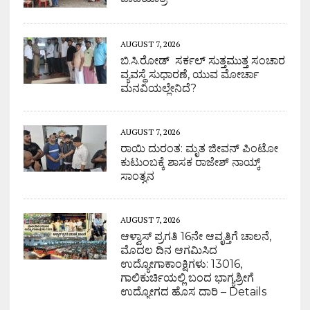
AUGUST 7, 2026
ಬಿ.ಸಿ.ರೋಡ್ ಸರ್ಕಲ್ ಸುತ್ತಮುತ್ತ ಸಂಚಾರ
ವ್ಯವಸ್ಥೆ ಸುಧಾರಣೆ, ಯುವ ಮೋರ್ಚಾ
ಮನವಿಯಲ್ಲೇನಿದೆ?
AUGUST 7, 2026
ರಾಯಿ ದುರಂತ: ಮೃತ ಜೀವನ್ ಪಿಂಟೋ
ಕುಟುಂಬಕ್ಕೆ ಶಾಸಕ ರಾಜೇಶ್ ನಾಯ್ಕ್
ಸಾಂತ್ವನ
AUGUST 7, 2026
ಆಳ್ವಾಸ್ ಪ್ರಗತಿ 16ನೇ ಆವೃತ್ತಿಗೆ ಚಾಲನೆ,
ಮೊದಲ ದಿನ ಆಗಮಿಸಿದ
ಉದ್ಯೋಗಾಕಾಂಕ್ಷಿಗಳು: 13016,
ಗಾಲಿಕುರ್ಚಿಯಲ್ಲಿ ಬಂದ ಭಾಗ್ಯಶ್ರೀಗೆ
ಉದ್ಯೋಗದ ಹೊಸ ದಾರಿ – Details