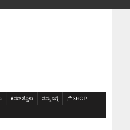
ು
ಕವರ್ ಸ್ಟೋರಿ
ನಮ್ಮ ಬಗ್ಗೆ
SHOP