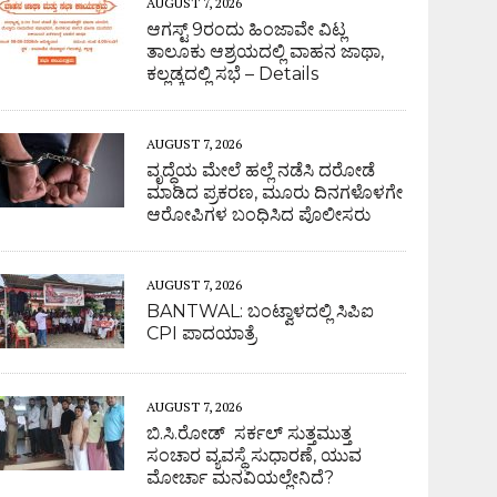
AUGUST 7, 2026
ಆಗಸ್ಟ್ 9ರಂದು ಹಿಂಜಾವೇ ವಿಟ್ಲ
ತಾಲೂಕು ಆಶ್ರಯದಲ್ಲಿ ವಾಹನ ಜಾಥಾ,
ಕಲ್ಲಡ್ಕದಲ್ಲಿ ಸಭೆ – Details
AUGUST 7, 2026
ವೃದ್ಧೆಯ ಮೇಲೆ ಹಲ್ಲೆ ನಡೆಸಿ ದರೋಡೆ
ಮಾಡಿದ ಪ್ರಕರಣ, ಮೂರು ದಿನಗಳೊಳಗೇ
ಆರೋಪಿಗಳ ಬಂಧಿಸಿದ ಪೊಲೀಸರು
AUGUST 7, 2026
BANTWAL: ಬಂಟ್ವಾಳದಲ್ಲಿ ಸಿಪಿಐ
CPI ಪಾದಯಾತ್ರೆ
AUGUST 7, 2026
ಬಿ.ಸಿ.ರೋಡ್ ಸರ್ಕಲ್ ಸುತ್ತಮುತ್ತ
ಸಂಚಾರ ವ್ಯವಸ್ಥೆ ಸುಧಾರಣೆ, ಯುವ
ಮೋರ್ಚಾ ಮನವಿಯಲ್ಲೇನಿದೆ?