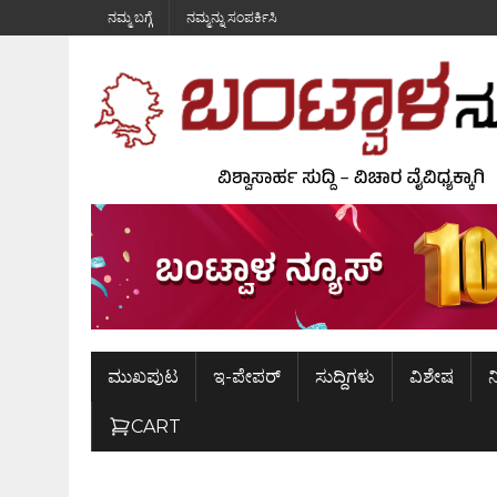
ನಮ್ಮ ಬಗ್ಗೆ
ನಮ್ಮನ್ನು ಸಂಪರ್ಕಿಸಿ
ಮುಖಪುಟ
ಇ-ಪೇಪರ್
ಸುದ್ದಿಗಳು
ವಿಶೇಷ
ನ
CART