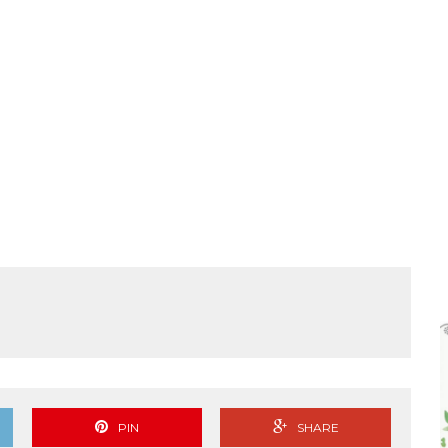
 ಜಾಥಾ, ಕಲ್ಲಡ್ಕದಲ್ಲಿ ಸಭೆ – DETAILS
PIN
SHARE