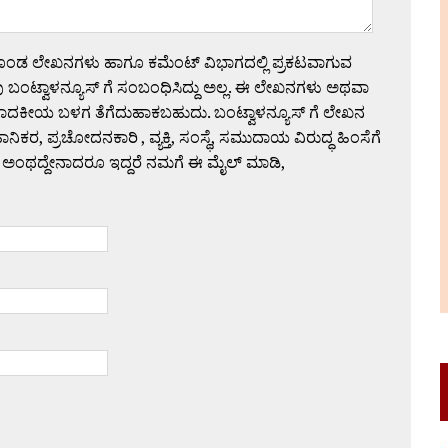
ಗೊಂಡ ಲೇಖನಗಳು ಹಾಗೂ ಕಮೆಂಟ್ ವಿಭಾಗದಲ್ಲಿ ಪ್ರಕಟವಾಗುವ
 ಬಂಟ್ವಾಳನ್ಯೂಸ್ ಗೆ ಸಂಬಂಧಿಸಿದ್ದು ಅಲ್ಲ. ಈ ಲೇಖನಗಳು ಅಥವಾ
ಪಾದಕೀಯ ಬಳಗ ತೆಗೆದುಹಾಕಬಹುದು. ಬಂಟ್ವಾಳನ್ಯೂಸ್ ಗೆ ಲೇಖನ
 ಪ್ರಚೋದನಕಾರಿ , ವ್ಯಕ್ತಿ, ಸಂಸ್ಥೆ, ಸಮುದಾಯ ವಿರುದ್ಧ ಹಿಂಸೆಗೆ
 ಅಂಥದ್ದೇನಾದರೂ ಇದ್ದರೆ ನಮಗೆ ಈ ಮೈಲ್ ಮಾಡಿ,