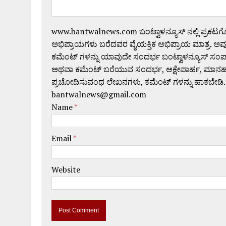
www.bantwalnews.com ಬಂಟ್ವಾಳನ್ಯೂಸ್ ನಲ್ಲಿ ಪ್ರಕಟ
ಅಭಿಪ್ರಾಯಗಳು ಬರೆದವರ ವೈಯಕ್ತಿಕ ಅಭಿಪ್ರಾಯ ಮಾತ್ರ. ಅವು
ಕಮೆಂಟ್ ಗಳನ್ನು ಯಾವುದೇ ಸಂದರ್ಭ ಬಂಟ್ವಾಳನ್ಯೂಸ್ ಸಂ
ಅಥವಾ ಕಮೆಂಟ್ ಬರೆಯುವ ಸಂದರ್ಭ, ಆಕ್ಷೇಪಾರ್ಹ, ಮಾನಹಾನಿಕರ,
ಪ್ರಚೋದಿಸುವಂಥ ಲೇಖನಗಳು, ಕಮೆಂಟ್ ಗಳನ್ನು ಹಾಕಬೇಡಿ.
bantwalnews@gmail.com
Name
*
Email
*
Website