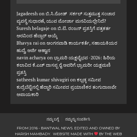
Jagadeesh
on
ಬಿ.ಸಿ.ರೋಡ್ ಸರ್ಕಲ್ ಸುತ್ತಮುತ್ತ ಸಂಚಾರ
ವ್ಯವಸ್ಥೆ ಸುಧಾರಣೆ, ಯುವ ಮೋರ್ಚಾ ಮನವಿಯಲ್ಲೇನಿದೆ?
Suresh belagaje
on
ಬಿ.ಟಿ. ರಂಜನ್ ಪ್ರಶಸ್ತಿಗೆ ಪತ್ರಕರ್ತ
ಅರವಿಂದ ಹೆಬ್ಬಾರ್ ಆಯ್ಕೆ
Bhavya rai
on
ಅಂಗನವಾಡಿ ಕಾರ್ಯಕರ್ತೆ, ಸಹಾಯಕಿಯರ
ಹುದ್ದೆ, ಅರ್ಜಿ ಆಹ್ವಾನ
navin acharya
on
ಭ್ರಾಮರಿ ಯಕ್ಷವೈಭವ -2026: ಹಿರಿಯ
ಕಲಾವಿದ ಕೆ.ಎಚ್ ದಾಸಪ್ಪ ರೈ ಅವರಿಗೆ ಭ್ರಾಮರೀ ಯಕ್ಷಮಣಿ
ಪ್ರಶಸ್ತಿ
satheesh kumar shivagiri
on
ಕಲ್ಲಡ್ಕ ಸಮೀಪ
ಕುದ್ರೆಬೆಟ್ಟಿನಲ್ಲಿ ಹೆದ್ದಾರಿ ಸಮೀಪದ ಪ್ರಯಾಣಿಕರ ತಂಗುದಾಣವೇ
ಅಪಾಯಕಾರಿ
ನಮ್ಮ ಬಗ್ಗೆ
ನಮ್ಮನ್ನು ಸಂಪರ್ಕಿಸಿ
FROM 2016 - BANTWAL NEWS. EDITED AND OWNED BY
HARISH MAMBADY. WEBSITE MADE WITH
BY
THE WEB