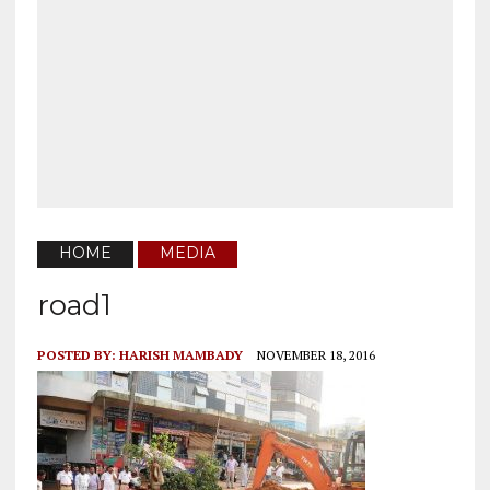
HOME
MEDIA
road1
POSTED BY:
HARISH MAMBADY
NOVEMBER 18, 2016