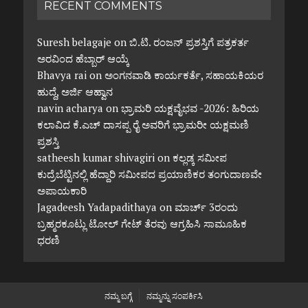
RECENT COMMENTS
Suresh belagaje
on
ಬಿ.ಟಿ. ರಂಜನ್ ಪ್ರಶಸ್ತಿಗೆ ಪತ್ರಕರ್ತ
ಅರವಿಂದ ಹೆಬ್ಬಾರ್ ಆಯ್ಕೆ
Bhavya rai
on
ಅಂಗನವಾಡಿ ಕಾರ್ಯಕರ್ತೆ, ಸಹಾಯಕಿಯರ
ಹುದ್ದೆ, ಅರ್ಜಿ ಆಹ್ವಾನ
navin acharya
on
ಭ್ರಾಮರಿ ಯಕ್ಷವೈಭವ -2026: ಹಿರಿಯ
ಕಲಾವಿದ ಕೆ.ಎಚ್ ದಾಸಪ್ಪ ರೈ ಅವರಿಗೆ ಭ್ರಾಮರೀ ಯಕ್ಷಮಣಿ
ಪ್ರಶಸ್ತಿ
satheesh kumar shivagiri
on
ಕಲ್ಲಡ್ಕ ಸಮೀಪ
ಕುದ್ರೆಬೆಟ್ಟಿನಲ್ಲಿ ಹೆದ್ದಾರಿ ಸಮೀಪದ ಪ್ರಯಾಣಿಕರ ತಂಗುದಾಣವೇ
ಅಪಾಯಕಾರಿ
Jagadeesh Yadapadithaya
on
ಮಾರ್ಚ್ 3ರಂದು
ಬ್ರಹ್ಮರಕೂಟ್ಲು ಟೋಲ್ ಗೇಟ್ ತೆರವು ಆಗ್ರಹಿಸಿ ಸಾಮೂಹಿಕ
ಧರಣಿ
ನಮ್ಮ ಬಗ್ಗೆ
ನಮ್ಮನ್ನು ಸಂಪರ್ಕಿಸಿ