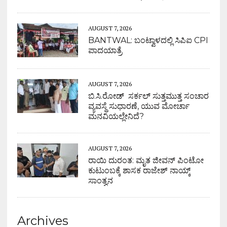
AUGUST 7, 2026
BANTWAL: ಬಂಟ್ವಾಳದಲ್ಲಿ ಸಿಪಿಐ CPI
ಪಾದಯಾತ್ರೆ
AUGUST 7, 2026
ಬಿ.ಸಿ.ರೋಡ್ ಸರ್ಕಲ್ ಸುತ್ತಮುತ್ತ ಸಂಚಾರ
ವ್ಯವಸ್ಥೆ ಸುಧಾರಣೆ, ಯುವ ಮೋರ್ಚಾ
ಮನವಿಯಲ್ಲೇನಿದೆ?
AUGUST 7, 2026
ರಾಯಿ ದುರಂತ: ಮೃತ ಜೀವನ್ ಪಿಂಟೋ
ಕುಟುಂಬಕ್ಕೆ ಶಾಸಕ ರಾಜೇಶ್ ನಾಯ್ಕ್
ಸಾಂತ್ವನ
Archives