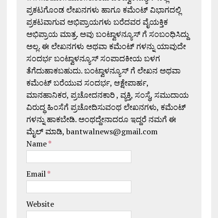
ಪ್ರಕಟಗೊಂಡ ಲೇಖನಗಳು ಹಾಗೂ ಕಮೆಂಟ್ ವಿಭಾಗದಲ್ಲಿ
ಪ್ರಕಟವಾಗುವ ಅಭಿಪ್ರಾಯಗಳು ಬರೆದವರ ವೈಯಕ್ತಿಕ
ಅಭಿಪ್ರಾಯ ಮಾತ್ರ. ಅವು ಬಂಟ್ವಾಳನ್ಯೂಸ್ ಗೆ ಸಂಬಂಧಿಸಿದ್ದು
ಅಲ್ಲ. ಈ ಲೇಖನಗಳು ಅಥವಾ ಕಮೆಂಟ್ ಗಳನ್ನು ಯಾವುದೇ
ಸಂದರ್ಭ ಬಂಟ್ವಾಳನ್ಯೂಸ್ ಸಂಪಾದಕೀಯ ಬಳಗ
ತೆಗೆದುಹಾಕಬಹುದು. ಬಂಟ್ವಾಳನ್ಯೂಸ್ ಗೆ ಲೇಖನ ಅಥವಾ
ಕಮೆಂಟ್ ಬರೆಯುವ ಸಂದರ್ಭ, ಆಕ್ಷೇಪಾರ್ಹ,
ಮಾನಹಾನಿಕರ, ಪ್ರಚೋದನಕಾರಿ , ವ್ಯಕ್ತಿ, ಸಂಸ್ಥೆ, ಸಮುದಾಯ
ವಿರುದ್ಧ ಹಿಂಸೆಗೆ ಪ್ರಚೋದಿಸುವಂಥ ಲೇಖನಗಳು, ಕಮೆಂಟ್
ಗಳನ್ನು ಹಾಕಬೇಡಿ. ಅಂಥದ್ದೇನಾದರೂ ಇದ್ದರೆ ನಮಗೆ ಈ
ಮೈಲ್ ಮಾಡಿ, bantwalnews@gmail.com
Name
*
Email
*
Website