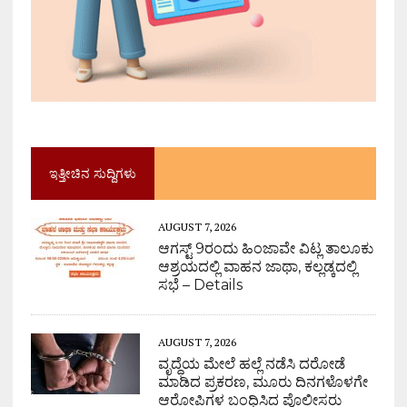
ಇತ್ತೀಚಿನ ಸುದ್ದಿಗಳು
AUGUST 7, 2026
ಆಗಸ್ಟ್ 9ರಂದು ಹಿಂಜಾವೇ ವಿಟ್ಲ ತಾಲೂಕು
ಆಶ್ರಯದಲ್ಲಿ ವಾಹನ ಜಾಥಾ, ಕಲ್ಲಡ್ಕದಲ್ಲಿ
ಸಭೆ – Details
AUGUST 7, 2026
ವೃದ್ಧೆಯ ಮೇಲೆ ಹಲ್ಲೆ ನಡೆಸಿ ದರೋಡೆ
ಮಾಡಿದ ಪ್ರಕರಣ, ಮೂರು ದಿನಗಳೊಳಗೇ
ಆರೋಪಿಗಳ ಬಂಧಿಸಿದ ಪೊಲೀಸರು