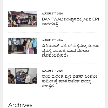
AUGUST 7, 2026
BANTWAL: ಬಂಟ್ವಾಳದಲ್ಲಿ ಸಿಪಿಐ CPI
ಪಾದಯಾತ್ರೆ
AUGUST 7, 2026
ಬಿ.ಸಿ.ರೋಡ್ ಸರ್ಕಲ್ ಸುತ್ತಮುತ್ತ ಸಂಚಾರ
ವ್ಯವಸ್ಥೆ ಸುಧಾರಣೆ, ಯುವ ಮೋರ್ಚಾ
ಮನವಿಯಲ್ಲೇನಿದೆ?
AUGUST 7, 2026
ರಾಯಿ ದುರಂತ: ಮೃತ ಜೀವನ್ ಪಿಂಟೋ
ಕುಟುಂಬಕ್ಕೆ ಶಾಸಕ ರಾಜೇಶ್ ನಾಯ್ಕ್
ಸಾಂತ್ವನ
Archives