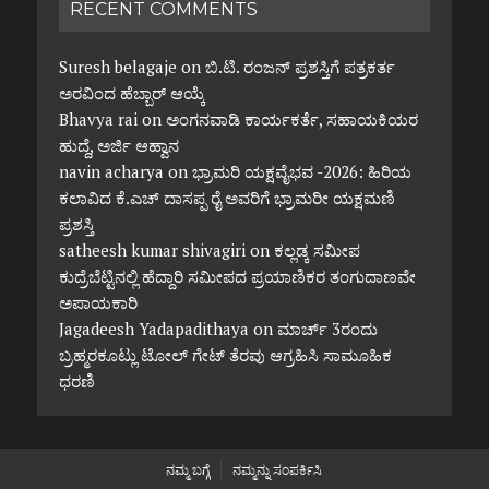
RECENT COMMENTS
Suresh belagaje
on
ಬಿ.ಟಿ. ರಂಜನ್ ಪ್ರಶಸ್ತಿಗೆ ಪತ್ರಕರ್ತ
ಅರವಿಂದ ಹೆಬ್ಬಾರ್ ಆಯ್ಕೆ
Bhavya rai
on
ಅಂಗನವಾಡಿ ಕಾರ್ಯಕರ್ತೆ, ಸಹಾಯಕಿಯರ
ಹುದ್ದೆ, ಅರ್ಜಿ ಆಹ್ವಾನ
navin acharya
on
ಭ್ರಾಮರಿ ಯಕ್ಷವೈಭವ -2026: ಹಿರಿಯ
ಕಲಾವಿದ ಕೆ.ಎಚ್ ದಾಸಪ್ಪ ರೈ ಅವರಿಗೆ ಭ್ರಾಮರೀ ಯಕ್ಷಮಣಿ
ಪ್ರಶಸ್ತಿ
satheesh kumar shivagiri
on
ಕಲ್ಲಡ್ಕ ಸಮೀಪ
ಕುದ್ರೆಬೆಟ್ಟಿನಲ್ಲಿ ಹೆದ್ದಾರಿ ಸಮೀಪದ ಪ್ರಯಾಣಿಕರ ತಂಗುದಾಣವೇ
ಅಪಾಯಕಾರಿ
Jagadeesh Yadapadithaya
on
ಮಾರ್ಚ್ 3ರಂದು
ಬ್ರಹ್ಮರಕೂಟ್ಲು ಟೋಲ್ ಗೇಟ್ ತೆರವು ಆಗ್ರಹಿಸಿ ಸಾಮೂಹಿಕ
ಧರಣಿ
ನಮ್ಮ ಬಗ್ಗೆ
ನಮ್ಮನ್ನು ಸಂಪರ್ಕಿಸಿ