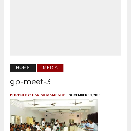
HOME
MEDIA
gp-meet-3
POSTED BY:
HARISH MAMBADY
NOVEMBER 18, 2016