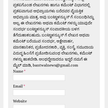
ಪ್ರಕಟಗೊಂಡ ಲೇಖನಗಳು ಹಾಗೂ ಕಮೆಂಟ್ ವಿಭಾಗದಲ್ಲಿ
ಪ್ರಕಟವಾಗುವ ಅಭಿಪ್ರಾಯಗಳು ಬರೆದವರ ವೈಯಕ್ತಿಕ
ಅಭಿಪ್ರಾಯ ಮಾತ್ರ. ಅವು ಬಂಟ್ವಾಳನ್ಯೂಸ್ ಗೆ ಸಂಬಂಧಿಸಿದ್ದು
ಅಲ್ಲ. ಈ ಲೇಖನಗಳು ಅಥವಾ ಕಮೆಂಟ್ ಗಳನ್ನು ಯಾವುದೇ
ಸಂದರ್ಭ ಬಂಟ್ವಾಳನ್ಯೂಸ್ ಸಂಪಾದಕೀಯ ಬಳಗ
ತೆಗೆದುಹಾಕಬಹುದು. ಬಂಟ್ವಾಳನ್ಯೂಸ್ ಗೆ ಲೇಖನ ಅಥವಾ
ಕಮೆಂಟ್ ಬರೆಯುವ ಸಂದರ್ಭ, ಆಕ್ಷೇಪಾರ್ಹ,
ಮಾನಹಾನಿಕರ, ಪ್ರಚೋದನಕಾರಿ , ವ್ಯಕ್ತಿ, ಸಂಸ್ಥೆ, ಸಮುದಾಯ
ವಿರುದ್ಧ ಹಿಂಸೆಗೆ ಪ್ರಚೋದಿಸುವಂಥ ಲೇಖನಗಳು, ಕಮೆಂಟ್
ಗಳನ್ನು ಹಾಕಬೇಡಿ. ಅಂಥದ್ದೇನಾದರೂ ಇದ್ದರೆ ನಮಗೆ ಈ
ಮೈಲ್ ಮಾಡಿ, bantwalnews@gmail.com
Name
*
Email
*
Website