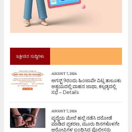
ಇತ್ತೀಚಿನ ಸುದ್ದಿಗಳು
AUGUST 7, 2026
ಆಗಸ್ಟ್ 9ರಂದು ಹಿಂಜಾವೇ ವಿಟ್ಲ ತಾಲೂಕು
ಆಶ್ರಯದಲ್ಲಿ ವಾಹನ ಜಾಥಾ, ಕಲ್ಲಡ್ಕದಲ್ಲಿ
ಸಭೆ – Details
AUGUST 7, 2026
ವೃದ್ಧೆಯ ಮೇಲೆ ಹಲ್ಲೆ ನಡೆಸಿ ದರೋಡೆ
ಮಾಡಿದ ಪ್ರಕರಣ, ಮೂರು ದಿನಗಳೊಳಗೇ
ಆರೋಪಿಗಳ ಬಂಧಿಸಿದ ಪೊಲೀಸರು