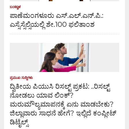
ಬಂಟ್ವಾಳ
ಪಾಣೆಮಂಗಳೂರು ಎಸ್.ಎಲ್.ಎನ್.ಪಿ.:
ಎಸ್ಸೆಸ್ಸೆಲ್ಸಿಯಲ್ಲಿ ಶೇ.100 ಫಲಿತಾಂಶ
ಪ್ರಮುಖ ಸುದ್ದಿಗಳು
ದ್ವಿತೀಯ ಪಿಯುಸಿ ರಿಸಲ್ಟ್ ಪ್ರಕಟ: ..ರಿಸಲ್ಟ್
ನೋಡಲು ಯಾವ ಲಿಂಕ್?
ಮರುಮೌಲ್ಯಮಾಪನಕ್ಕೆ ಏನು ಮಾಡಬೇಕು?
ಜಿಲ್ಲಾವಾರು ಸಾಧನೆ ಹೇಗೆ? ಇಲ್ಲಿದೆ ಕಂಪ್ಲೀಟ್
ಡಿಟೈಲ್ಸ್