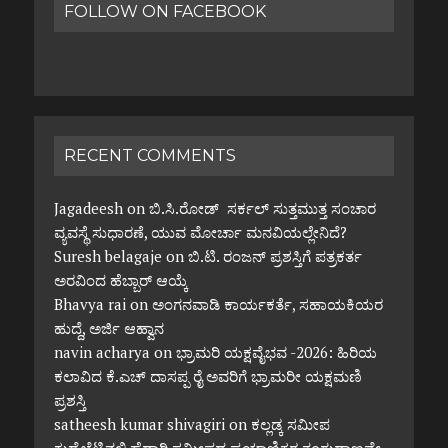
FOLLOW ON FACEBOOK
RECENT COMMENTS
Jagadeesh
on
ಬಿ.ಸಿ.ರೋಡ್ ಸರ್ಕಲ್ ಸುತ್ತಮುತ್ತ ಸಂಚಾರ
ವ್ಯವಸ್ಥೆ ಸುಧಾರಣೆ, ಯುವ ಮೋರ್ಚಾ ಮನವಿಯಲ್ಲೇನಿದೆ?
Suresh belagaje
on
ಬಿ.ಟಿ. ರಂಜನ್ ಪ್ರಶಸ್ತಿಗೆ ಪತ್ರಕರ್ತ
ಅರವಿಂದ ಹೆಬ್ಬಾರ್ ಆಯ್ಕೆ
Bhavya rai
on
ಅಂಗನವಾಡಿ ಕಾರ್ಯಕರ್ತೆ, ಸಹಾಯಕಿಯರ
ಹುದ್ದೆ, ಅರ್ಜಿ ಆಹ್ವಾನ
navin acharya
on
ಭ್ರಾಮರಿ ಯಕ್ಷವೈಭವ -2026: ಹಿರಿಯ
ಕಲಾವಿದ ಕೆ.ಎಚ್ ದಾಸಪ್ಪ ರೈ ಅವರಿಗೆ ಭ್ರಾಮರೀ ಯಕ್ಷಮಣಿ
ಪ್ರಶಸ್ತಿ
satheesh kumar shivagiri
on
ಕಲ್ಲಡ್ಕ ಸಮೀಪ