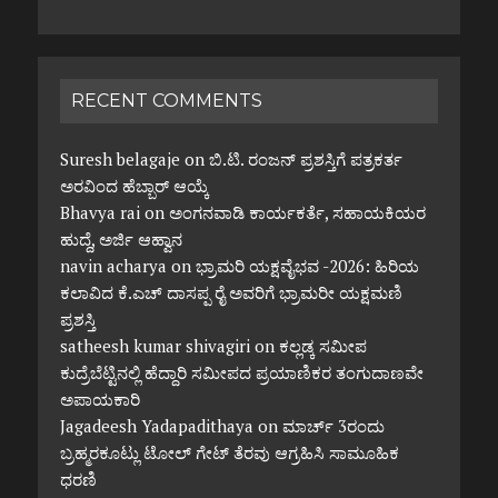
RECENT COMMENTS
Suresh belagaje
on
ಬಿ.ಟಿ. ರಂಜನ್ ಪ್ರಶಸ್ತಿಗೆ ಪತ್ರಕರ್ತ
ಅರವಿಂದ ಹೆಬ್ಬಾರ್ ಆಯ್ಕೆ
Bhavya rai
on
ಅಂಗನವಾಡಿ ಕಾರ್ಯಕರ್ತೆ, ಸಹಾಯಕಿಯರ
ಹುದ್ದೆ, ಅರ್ಜಿ ಆಹ್ವಾನ
navin acharya
on
ಭ್ರಾಮರಿ ಯಕ್ಷವೈಭವ -2026: ಹಿರಿಯ
ಕಲಾವಿದ ಕೆ.ಎಚ್ ದಾಸಪ್ಪ ರೈ ಅವರಿಗೆ ಭ್ರಾಮರೀ ಯಕ್ಷಮಣಿ
ಪ್ರಶಸ್ತಿ
satheesh kumar shivagiri
on
ಕಲ್ಲಡ್ಕ ಸಮೀಪ
ಕುದ್ರೆಬೆಟ್ಟಿನಲ್ಲಿ ಹೆದ್ದಾರಿ ಸಮೀಪದ ಪ್ರಯಾಣಿಕರ ತಂಗುದಾಣವೇ
ಅಪಾಯಕಾರಿ
Jagadeesh Yadapadithaya
on
ಮಾರ್ಚ್ 3ರಂದು
ಬ್ರಹ್ಮರಕೂಟ್ಲು ಟೋಲ್ ಗೇಟ್ ತೆರವು ಆಗ್ರಹಿಸಿ ಸಾಮೂಹಿಕ
ಧರಣಿ