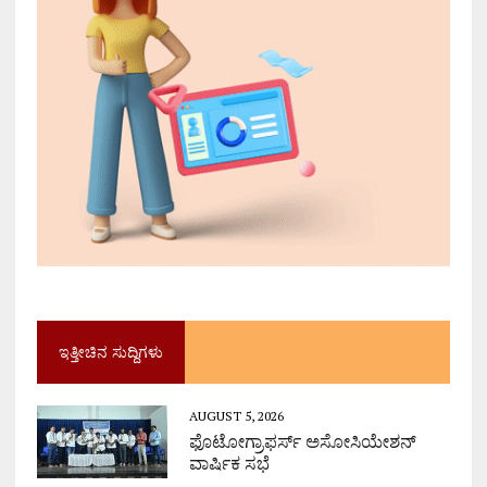
ಇತ್ತೀಚಿನ ಸುದ್ದಿಗಳು
AUGUST 5, 2026
ಫೊಟೋಗ್ರಾಫರ್ಸ್ ಅಸೋಸಿಯೇಶನ್
ವಾರ್ಷಿಕ ಸಭೆ