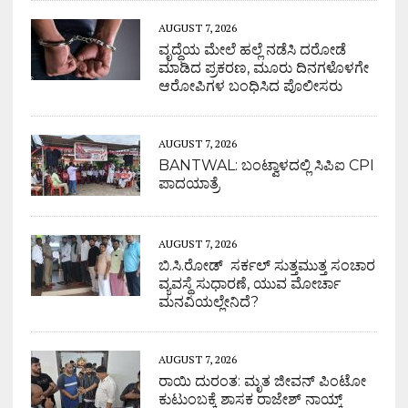
AUGUST 7, 2026
ವೃದ್ಧೆಯ ಮೇಲೆ ಹಲ್ಲೆ ನಡೆಸಿ ದರೋಡೆ
ಮಾಡಿದ ಪ್ರಕರಣ, ಮೂರು ದಿನಗಳೊಳಗೇ
ಆರೋಪಿಗಳ ಬಂಧಿಸಿದ ಪೊಲೀಸರು
AUGUST 7, 2026
BANTWAL: ಬಂಟ್ವಾಳದಲ್ಲಿ ಸಿಪಿಐ CPI
ಪಾದಯಾತ್ರೆ
AUGUST 7, 2026
ಬಿ.ಸಿ.ರೋಡ್ ಸರ್ಕಲ್ ಸುತ್ತಮುತ್ತ ಸಂಚಾರ
ವ್ಯವಸ್ಥೆ ಸುಧಾರಣೆ, ಯುವ ಮೋರ್ಚಾ
ಮನವಿಯಲ್ಲೇನಿದೆ?
AUGUST 7, 2026
ರಾಯಿ ದುರಂತ: ಮೃತ ಜೀವನ್ ಪಿಂಟೋ
ಕುಟುಂಬಕ್ಕೆ ಶಾಸಕ ರಾಜೇಶ್ ನಾಯ್ಕ್