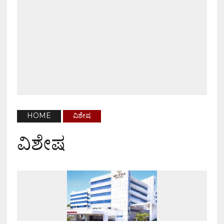
HOME
ವಿಶೇಷ
ವಿಶೇಷ