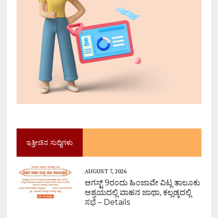
ಇತ್ತೀಚಿನ ಸುದ್ದಿಗಳು
AUGUST 7, 2026
ಆಗಸ್ಟ್ 9ರಂದು ಹಿಂಜಾವೇ ವಿಟ್ಲ ತಾಲೂಕು
ಆಶ್ರಯದಲ್ಲಿ ವಾಹನ ಜಾಥಾ, ಕಲ್ಲಡ್ಕದಲ್ಲಿ
ಸಭೆ – Details