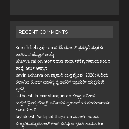
RECENT COMMENTS
Suresh belagaje
on
ಬಿ.ಟಿ. ರಂಜನ್ ಪ್ರಶಸ್ತಿಗೆ ಪತ್ರಕರ್ತ
ಅರವಿಂದ ಹೆಬ್ಬಾರ್ ಆಯ್ಕೆ
Bhavya rai
on
ಅಂಗನವಾಡಿ ಕಾರ್ಯಕರ್ತೆ, ಸಹಾಯಕಿಯರ
ಹುದ್ದೆ, ಅರ್ಜಿ ಆಹ್ವಾನ
navin acharya
on
ಭ್ರಾಮರಿ ಯಕ್ಷವೈಭವ -2026: ಹಿರಿಯ
ಕಲಾವಿದ ಕೆ.ಎಚ್ ದಾಸಪ್ಪ ರೈ ಅವರಿಗೆ ಭ್ರಾಮರೀ ಯಕ್ಷಮಣಿ
ಪ್ರಶಸ್ತಿ
satheesh kumar shivagiri
on
ಕಲ್ಲಡ್ಕ ಸಮೀಪ
ಕುದ್ರೆಬೆಟ್ಟಿನಲ್ಲಿ ಹೆದ್ದಾರಿ ಸಮೀಪದ ಪ್ರಯಾಣಿಕರ ತಂಗುದಾಣವೇ
ಅಪಾಯಕಾರಿ
Jagadeesh Yadapadithaya
on
ಮಾರ್ಚ್ 3ರಂದು
ಬ್ರಹ್ಮರಕೂಟ್ಲು ಟೋಲ್ ಗೇಟ್ ತೆರವು ಆಗ್ರಹಿಸಿ ಸಾಮೂಹಿಕ