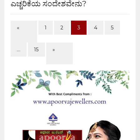
ಎಚ್ಚರಿಕೆಯ ಸಂದೇಶವೇನು?
«
1
2
3
4
5
…
15
»