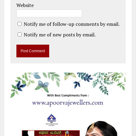
Website
Notify me of follow-up comments by email.
Notify me of new posts by email.
A
l
t
e
r
n
a
t
i
v