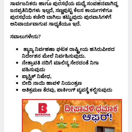
ಸಾರ್ವಜನಿಕರು ಹಾಗೂ ಪುರಸಭೆಯ ಮಧ್ಯೆ ಸಂವಹನವಾಗಿದ್ದ
ಜನಪ್ರತಿನಿಧಿಗಳು ಇಲ್ಲದೆ, ಸಣ್ಣಪುಟ್ಟ ಕೆಲಸ ಕಾರ್ಯಗಳಿಗೂ
ಪುರಸಭೆಯ ಕಚೇರಿ ಬಾಗಿಲು ತಟ್ಟುವುದು ಪುರವಾಸಿಗಳಿಗೆ
ಅನಿವಾರ್ಯವಾಗುವ ಸಾಧ್ಯತೆಯೂ ಇದೆ.
ಸವಾಲುಗಳೇನು?
ತ್ಯಾಜ್ಯ ನಿರ್ವಹಣಾ ಘಟಕ ರಾಷ್ಟ್ರೀಯ ಹಸಿರುಪೀಠದ
ನಿರ್ದೇಶನ ಮೇಲೆ ನಿರ್ವಹಿಸುವುದು.
ನೇತ್ರಾವತಿ ನದಿಗೆ ಮಾಲಿನ್ಯ ಸೇರದಂತೆ ನಿಗಾ
ವಹಿಸುವುದು
ಪ್ಲಾಸ್ಟಿಕ್ ನಿಷೇಧ,
ಬೀದಿ ನಾಯಿ ಹಾವಳಿ ನಿಯಂತ್ರಣ
ಅತಿಕ್ರಮಣ ತೆರವು, ಪಾರ್ಕಿಂಗ್ ವ್ಯವಸ್ಥೆ ಕಲ್ಪಿಸುವುದು