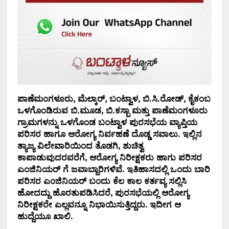
ಪಾಣೆಮಂಗಳೂರು, ಮೆಲ್ಕಾರ್, ಬಂಟ್ವಾಳ, ಬಿ.ಸಿ.ರೋಡ್, ಕೈಕಂಬ
ಒಳಗೊಂಡಿರುವ ಬಿ.ಮೂಡ, ಬಿ.ಕಸ್ಬಾ ಮತ್ತು ಪಾಣೆಮಂಗಳೂರು
ಗ್ರಾಮಗಳನ್ನು ಒಳಗೊಂಡ ಬಂಟ್ವಾಳ ಪುರಸಭೆಯ ವ್ಯಾಪ್ತಿಯ
ಪರಿಸರ ಹಾಗೂ ಆರೋಗ್ಯ ನಿರ್ವಹಣೆ ದೊಡ್ಡ ಸವಾಲು. ಇಲ್ಲಿನ
ತ್ಯಾಜ್ಯ ವಿಲೇವಾರಿಯಿಂದ ತೊಡಗಿ, ಶುಚಿತ್ವ
ಕಾಪಾಡುವುದರವರೆಗೆ, ಆರೋಗ್ಯ ನಿರೀಕ್ಷಕರು ಹಾಗು ಪರಿಸರ
ಎಂಜಿನಿಯರ್ ಗೆ ಜವಾಬ್ದಾರಿಗಳಿವೆ. ಇತಿಹಾಸದಲ್ಲಿ ಒಂದು ಬಾರಿ
ಪರಿಸರ ಎಂಜಿನಿಯರ್ ಬಂದು ಕೆಲ ಕಾಲ ಕರ್ತವ್ಯ ಸಲ್ಲಿಸಿ
ಹೋದದ್ದು ಹೊರತುಪಡಿಸಿದರೆ, ಪುರಸಭೆಯಲ್ಲಿ ಆರೋಗ್ಯ
ನಿರೀಕ್ಷಕರೇ ಎಲ್ಲವನ್ನೂ ನಿಭಾಯಿಸುತ್ತಿದ್ದರು. ಇದೀಗ ಆ
ಹುದ್ದೆಯೂ ಖಾಲಿ.