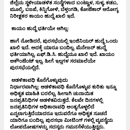
ಜಿಲ್ಲೆಯ ಸ್ಥಳೀಯಾಡಳಿತ ಸಂಸ್ಥೆಗಳಾದ ಬಂಟ್ವಾಳ, ಸುಳ್ಯ, ಕಡಬ,
ಮೂಲ್ಕಿ, ಬಜಪೆ, ಕಿನ್ನಿಗೋಳಿ, ಬೆಳ್ತಂಗಡಿ, ಕೋಟೆಕಾರ್ ಆರೋಗ್ಯ
ನಿರೀಕ್ಷಕರ ಕಾಯಂ ಹುದ್ದೆ ಖಾಲಿ ಇದೆ.
ಕಾಯಂ ಹುದ್ದೆ ಭರ್ತಿಯೇ ಆಗಿಲ್ಲ:
ಹಾಗೆ ನೋಡಿದರೆ, ಪುರಸಭೆಯಲ್ಲಿ ಇಂಜಿನಿಯರ್ ಹುದ್ದೆ ಒಂದು
ಖಾಲಿ ಇದೆ. ಅದಕ್ಕೆ ಯಾರೂ ಬಂದಿಲ್ಲ. ಮೆನೇಜರ್ ಹುದ್ದೆ
ಭರ್ತಿಯಾಗಿಲ್ಲ. ಎಫ್.ಡಿ.ಸಿ. ಹುದ್ದೆಯೂ ಖಾಲಿ ಇದೆ. ಖಾಯಂ
ಅಕೌಂಟೆಂಟ್ ಇಲ್ಲ. ಹೀಗೆ ಇಲ್ಲಗಳ ಸರಮಾಲೆಯೇ
ಪುರಸಭೆಯಲ್ಲಿದೆ.
ಆಡಳಿತಾವಧಿ ಕೊನೆಗೊಳ್ಳುವುದು
ನಿರ್ಧಾರವಾಗಿಲ್ಲ:
ಆಡಳಿತಾವಧಿ ಕೊನೆಗೊಳ್ಳುವ ಕುರಿತು ಇನ್ನೂ
ಅಧಿಕೃತ ಮಾಹಿತಿ ಬರಲಿಲ್ಲ. ಹೀಗಾಗಿ ಚುನಾಯಿತ
ಜನಪ್ರತಿನಿಧಿಗಳ ಆಡಳಿತವಿರುತ್ತದೆ.
ಕೆಲವೇ ದಿನಗಳಲ್ಲಿ
ಜನಪ್ರತಿನಿಧಿಗಳ ಅಧಿಕಾರಾವಧಿ ಅಂತ್ಯಗೊಳ್ಳಲಿದೆ
ಎನ್ನಲಾಗುತ್ತಿದೆಯಾದರೂ ಇದುವರೆಗೂ ಅಧಿಕೃತ ಸೂಚನೆ
ಯಾರಿಗೂ ಬಂದಿಲ್ಲ. ಪುರಸಭಾ ಮೀಟಿಂಗ್ ಗಳಲ್ಲಿ ವ್ಯವಸ್ಥೆಯ
ಲೋಪದೋಷಗಳನ್ನು ಸದಸ್ಯರು ಗಮನಸೆಳೆಯುತ್ತಿದ್ದರು.