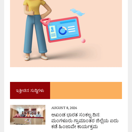
ಇತ್ತೀಚಿನ ಸುದ್ದಿಗಳು
AUGUST 8, 2026
ಅಖಂಡ ಭಾರತ ಸಂಕಲ್ಪ ದಿನ:
ಮಂಗಳೂರು ಗ್ರಾಮಾಂತರ ಜಿಲ್ಲೆಯ ಐದು
ಕಡೆ ಹಿಂಜಾವೇ ಕಾರ್ಯಕ್ರಮ