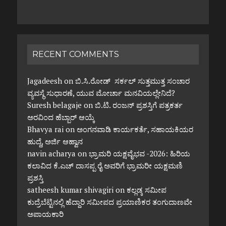
RECENT COMMENTS
Jagadeesh
on
ಬಿ.ಸಿ.ರೋಡ್ ಸರ್ಕಲ್ ಸುತ್ತಮುತ್ತ ಸಂಚಾರ
ವ್ಯವಸ್ಥೆ ಸುಧಾರಣೆ, ಯುವ ಮೋರ್ಚಾ ಮನವಿಯಲ್ಲೇನಿದೆ?
Suresh belagaje
on
ಬಿ.ಟಿ. ರಂಜನ್ ಪ್ರಶಸ್ತಿಗೆ ಪತ್ರಕರ್ತ
ಅರವಿಂದ ಹೆಬ್ಬಾರ್ ಆಯ್ಕೆ
Bhavya rai
on
ಅಂಗನವಾಡಿ ಕಾರ್ಯಕರ್ತೆ, ಸಹಾಯಕಿಯರ
ಹುದ್ದೆ, ಅರ್ಜಿ ಆಹ್ವಾನ
navin acharya
on
ಭ್ರಾಮರಿ ಯಕ್ಷವೈಭವ -2026: ಹಿರಿಯ
ಕಲಾವಿದ ಕೆ.ಎಚ್ ದಾಸಪ್ಪ ರೈ ಅವರಿಗೆ ಭ್ರಾಮರೀ ಯಕ್ಷಮಣಿ
ಪ್ರಶಸ್ತಿ
satheesh kumar shivagiri
on
ಕಲ್ಲಡ್ಕ ಸಮೀಪ
ಕುದ್ರೆಬೆಟ್ಟಿನಲ್ಲಿ ಹೆದ್ದಾರಿ ಸಮೀಪದ ಪ್ರಯಾಣಿಕರ ತಂಗುದಾಣವೇ
ಅಪಾಯಕಾರಿ