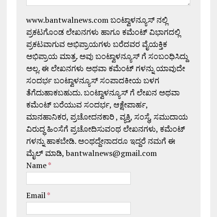
www.bantwalnews.com ಬಂಟ್ವಾಳನ್ಯೂಸ್ ನಲ್ಲಿ
ಪ್ರಕಟಗೊಂಡ ಲೇಖನಗಳು ಹಾಗೂ ಕಮೆಂಟ್ ವಿಭಾಗದಲ್ಲಿ
ಪ್ರಕಟವಾಗುವ ಅಭಿಪ್ರಾಯಗಳು ಬರೆದವರ ವೈಯಕ್ತಿಕ
ಅಭಿಪ್ರಾಯ ಮಾತ್ರ. ಅವು ಬಂಟ್ವಾಳನ್ಯೂಸ್ ಗೆ ಸಂಬಂಧಿಸಿದ್ದು
ಅಲ್ಲ. ಈ ಲೇಖನಗಳು ಅಥವಾ ಕಮೆಂಟ್ ಗಳನ್ನು ಯಾವುದೇ
ಸಂದರ್ಭ ಬಂಟ್ವಾಳನ್ಯೂಸ್ ಸಂಪಾದಕೀಯ ಬಳಗ
ತೆಗೆದುಹಾಕಬಹುದು. ಬಂಟ್ವಾಳನ್ಯೂಸ್ ಗೆ ಲೇಖನ ಅಥವಾ
ಕಮೆಂಟ್ ಬರೆಯುವ ಸಂದರ್ಭ, ಆಕ್ಷೇಪಾರ್ಹ,
ಮಾನಹಾನಿಕರ, ಪ್ರಚೋದನಕಾರಿ , ವ್ಯಕ್ತಿ, ಸಂಸ್ಥೆ, ಸಮುದಾಯ
ವಿರುದ್ಧ ಹಿಂಸೆಗೆ ಪ್ರಚೋದಿಸುವಂಥ ಲೇಖನಗಳು, ಕಮೆಂಟ್
ಗಳನ್ನು ಹಾಕಬೇಡಿ. ಅಂಥದ್ದೇನಾದರೂ ಇದ್ದರೆ ನಮಗೆ ಈ
ಮೈಲ್ ಮಾಡಿ, bantwalnews@gmail.com
Name
*
Email
*