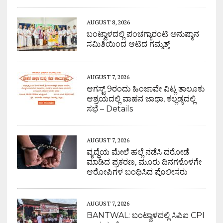
AUGUST 8, 2026
ಬಂಟ್ವಾಳದಲ್ಲಿ ಪಂಚಗ್ಯಾರಂಟಿ ಅನುಷ್ಠಾನ
ಸಮಿತಿಯಿಂದ ಆಟಿದ ಗಮ್ಮತ್ತ್
AUGUST 7, 2026
ಆಗಸ್ಟ್ 9ರಂದು ಹಿಂಜಾವೇ ವಿಟ್ಲ ತಾಲೂಕು
ಆಶ್ರಯದಲ್ಲಿ ವಾಹನ ಜಾಥಾ, ಕಲ್ಲಡ್ಕದಲ್ಲಿ
ಸಭೆ – Details
AUGUST 7, 2026
ವೃದ್ಧೆಯ ಮೇಲೆ ಹಲ್ಲೆ ನಡೆಸಿ ದರೋಡೆ
ಮಾಡಿದ ಪ್ರಕರಣ, ಮೂರು ದಿನಗಳೊಳಗೇ
ಆರೋಪಿಗಳ ಬಂಧಿಸಿದ ಪೊಲೀಸರು
AUGUST 7, 2026
BANTWAL: ಬಂಟ್ವಾಳದಲ್ಲಿ ಸಿಪಿಐ CPI