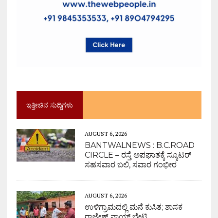
ಇತ್ತೀಚಿನ ಸುದ್ದಿಗಳು
AUGUST 6, 2026
BANTWALNEWS : B.C.ROAD
CIRCLE – ರಸ್ತೆ ಅಪಘಾತಕ್ಕೆ ಸ್ಕೂಟರ್
ಸಹಸವಾರ ಬಲಿ, ಸವಾರ ಗಂಭೀರ
AUGUST 6, 2026
ಉಳಿಗ್ರಾಮದಲ್ಲಿ ಮನೆ ಕುಸಿತ; ಶಾಸಕ
ರಾಜೇಶ್ ನಾಯ್ಕ್ ಭೇಟಿ