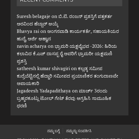
Suresh belagaje
on
ಬಿ.ಟಿ. ರಂಜನ್ ಪ್ರಶಸ್ತಿಗೆ ಪತ್ರಕರ್ತ
ಅರವಿಂದ ಹೆಬ್ಬಾರ್ ಆಯ್ಕೆ
Bhavya rai
on
ಅಂಗನವಾಡಿ ಕಾರ್ಯಕರ್ತೆ, ಸಹಾಯಕಿಯರ
ಹುದ್ದೆ, ಅರ್ಜಿ ಆಹ್ವಾನ
navin acharya
on
ಭ್ರಾಮರಿ ಯಕ್ಷವೈಭವ -2026: ಹಿರಿಯ
ಕಲಾವಿದ ಕೆ.ಎಚ್ ದಾಸಪ್ಪ ರೈ ಅವರಿಗೆ ಭ್ರಾಮರೀ ಯಕ್ಷಮಣಿ
ಪ್ರಶಸ್ತಿ
satheesh kumar shivagiri
on
ಕಲ್ಲಡ್ಕ ಸಮೀಪ
ಕುದ್ರೆಬೆಟ್ಟಿನಲ್ಲಿ ಹೆದ್ದಾರಿ ಸಮೀಪದ ಪ್ರಯಾಣಿಕರ ತಂಗುದಾಣವೇ
ಅಪಾಯಕಾರಿ
Jagadeesh Yadapadithaya
on
ಮಾರ್ಚ್ 3ರಂದು
ಬ್ರಹ್ಮರಕೂಟ್ಲು ಟೋಲ್ ಗೇಟ್ ತೆರವು ಆಗ್ರಹಿಸಿ ಸಾಮೂಹಿಕ
ಧರಣಿ
ನಮ್ಮ ಬಗ್ಗೆ
ನಮ್ಮನ್ನು ಸಂಪರ್ಕಿಸಿ