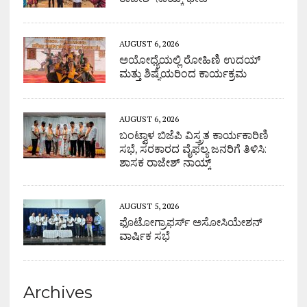
AUGUST 6, 2026
ಅಯೋಧ್ಯೆಯಲ್ಲಿ ರೋಹಿಣಿ ಉದಯ್
ಮತ್ತು ಶಿಷ್ಯೆಯರಿಂದ ಕಾರ್ಯಕ್ರಮ
AUGUST 6, 2026
ಬಂಟ್ವಾಳ ಬಿಜೆಪಿ ವಿಸ್ತ್ರತ ಕಾರ್ಯಕಾರಿಣಿ
ಸಭೆ, ಸರಕಾರದ ವೈಫಲ್ಯ ಜನರಿಗೆ ತಿಳಿಸಿ:
ಶಾಸಕ ರಾಜೇಶ್ ನಾಯ್ಕ್
AUGUST 5, 2026
ಫೊಟೋಗ್ರಾಫರ್ಸ್ ಅಸೋಸಿಯೇಶನ್
ವಾರ್ಷಿಕ ಸಭೆ
Archives