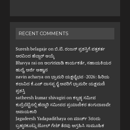
RECENT COMMENTS
Suresh belagaje
on
ಬಿ.ಟಿ. ರಂಜನ್ ಪ್ರಶಸ್ತಿಗೆ ಪತ್ರಕರ್ತ
ಅರವಿಂದ ಹೆಬ್ಬಾರ್ ಆಯ್ಕೆ
Bhavya rai
on
ಅಂಗನವಾಡಿ ಕಾರ್ಯಕರ್ತೆ, ಸಹಾಯಕಿಯರ
ಹುದ್ದೆ, ಅರ್ಜಿ ಆಹ್ವಾನ
navin acharya
on
ಭ್ರಾಮರಿ ಯಕ್ಷವೈಭವ -2026: ಹಿರಿಯ
ಕಲಾವಿದ ಕೆ.ಎಚ್ ದಾಸಪ್ಪ ರೈ ಅವರಿಗೆ ಭ್ರಾಮರೀ ಯಕ್ಷಮಣಿ
ಪ್ರಶಸ್ತಿ
satheesh kumar shivagiri
on
ಕಲ್ಲಡ್ಕ ಸಮೀಪ
ಕುದ್ರೆಬೆಟ್ಟಿನಲ್ಲಿ ಹೆದ್ದಾರಿ ಸಮೀಪದ ಪ್ರಯಾಣಿಕರ ತಂಗುದಾಣವೇ
ಅಪಾಯಕಾರಿ
Jagadeesh Yadapadithaya
on
ಮಾರ್ಚ್ 3ರಂದು
ಬ್ರಹ್ಮರಕೂಟ್ಲು ಟೋಲ್ ಗೇಟ್ ತೆರವು ಆಗ್ರಹಿಸಿ ಸಾಮೂಹಿಕ