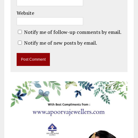
Website
Notify me of follow-up comments by email.
Notify me of new posts by email.
A
l
t
e
r
n
a
t
i