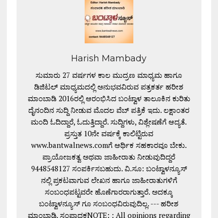
Harish Mambady
ಸುಮಾರು 27 ವರ್ಷಗಳ ಕಾಲ ಮುದ್ರಣ ಮಾಧ್ಯಮ ಹಾಗೂ
ಡಿಜಿಟಲ್ ಮಾಧ್ಯಮದಲ್ಲಿ ಅನುಭವವಿರುವ ಪತ್ರಕರ್ತ ಹರೀಶ
ಮಾಂಬಾಡಿ 2016ರಲ್ಲಿ ಆರಂಭಿಸಿದ ಬಂಟ್ವಾಳ ತಾಲೂಕಿನ ಕುರಿತು
ದೈನಂದಿನ ಸುದ್ದಿ ನೀಡುವ ಮೊದಲ ವೆಬ್ ಪತ್ರಿಕೆ ಇದು. ಲಕ್ಷಾಂತರ
ಮಂದಿ ಓದಿದ್ದಾರೆ, ಓದುತ್ತಿದ್ದಾರೆ. ಸುದ್ದಿಗಳು, ವಿಶ್ಲೇಷಣೆಗೆ ಆದ್ಯತೆ.
ಪ್ರಸ್ತುತ 10ನೇ ವರ್ಷಕ್ಕೆ ಕಾಲಿಟ್ಟಿರುವ
www.bantwalnews.comಗೆ ಆರ್ಥಿಕ ಸಹಕಾರವೂ ಬೇಕು.
ಪ್ರಾಯೋಜಕತ್ವ ಅಥವಾ ಜಾಹೀರಾತು ನೀಡುವುದಿದ್ದರೆ
9448548127 ಸಂಪರ್ಕಿಸಬಹುದು. ವಿ.ಸೂ: ಬಂಟ್ವಾಳನ್ಯೂಸ್
ನಲ್ಲಿ ಪ್ರಕಟವಾಗುವ ಲೇಖನ ಹಾಗೂ ಜಾಹೀರಾತುಗಳಿಗೆ
ಸಂಬಂಧಪಟ್ಟವರೇ ಹೊಣೆಗಾರರಾಗುತ್ತಾರೆ. ಅದಕ್ಕೂ
ಬಂಟ್ವಾಳನ್ಯೂಸ್ ಗೂ ಸಂಬಂಧವಿರುವುದಿಲ್ಲ. --- ಹರೀಶ
ಮಾಂಬಾಡಿ, ಸಂಪಾದಕNOTE: : All opinions regarding