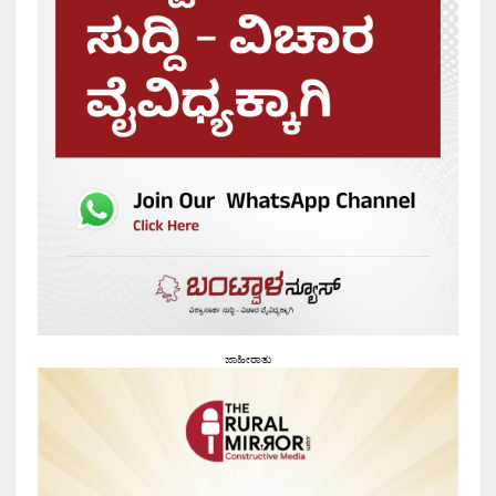
ಜಾಹೀರಾತು