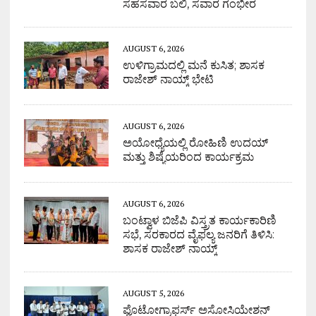
ಸಹಸವಾರ ಬಲಿ, ಸವಾರ ಗಂಭೀರ
AUGUST 6, 2026
ಉಳಿಗ್ರಾಮದಲ್ಲಿ ಮನೆ ಕುಸಿತ; ಶಾಸಕ
ರಾಜೇಶ್ ನಾಯ್ಕ್ ಭೇಟಿ
AUGUST 6, 2026
ಅಯೋಧ್ಯೆಯಲ್ಲಿ ರೋಹಿಣಿ ಉದಯ್
ಮತ್ತು ಶಿಷ್ಯೆಯರಿಂದ ಕಾರ್ಯಕ್ರಮ
AUGUST 6, 2026
ಬಂಟ್ವಾಳ ಬಿಜೆಪಿ ವಿಸ್ತ್ರತ ಕಾರ್ಯಕಾರಿಣಿ
ಸಭೆ, ಸರಕಾರದ ವೈಫಲ್ಯ ಜನರಿಗೆ ತಿಳಿಸಿ:
ಶಾಸಕ ರಾಜೇಶ್ ನಾಯ್ಕ್
AUGUST 5, 2026
ಫೊಟೋಗ್ರಾಫರ್ಸ್ ಅಸೋಸಿಯೇಶನ್