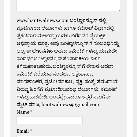
www.bantwalnews.com ಬಂಟ್ವಾಳನ್ಯೂಸ್ ನಲ್ಲಿ
ಪ್ರಕಟಗೊಂಡ ಲೇಖನಗಳು ಹಾಗೂ ಕಮೆಂಟ್ ವಿಭಾಗದಲ್ಲಿ
ಪ್ರಕಟವಾಗುವ ಅಭಿಪ್ರಾಯಗಳು ಬರೆದವರ ವೈಯಕ್ತಿಕ
ಅಭಿಪ್ರಾಯ ಮಾತ್ರ. ಅವು ಬಂಟ್ವಾಳನ್ಯೂಸ್ ಗೆ ಸಂಬಂಧಿಸಿದ್ದು
ಅಲ್ಲ. ಈ ಲೇಖನಗಳು ಅಥವಾ ಕಮೆಂಟ್ ಗಳನ್ನು ಯಾವುದೇ
ಸಂದರ್ಭ ಬಂಟ್ವಾಳನ್ಯೂಸ್ ಸಂಪಾದಕೀಯ ಬಳಗ
ತೆಗೆದುಹಾಕಬಹುದು. ಬಂಟ್ವಾಳನ್ಯೂಸ್ ಗೆ ಲೇಖನ ಅಥವಾ
ಕಮೆಂಟ್ ಬರೆಯುವ ಸಂದರ್ಭ, ಆಕ್ಷೇಪಾರ್ಹ,
ಮಾನಹಾನಿಕರ, ಪ್ರಚೋದನಕಾರಿ , ವ್ಯಕ್ತಿ, ಸಂಸ್ಥೆ, ಸಮುದಾಯ
ವಿರುದ್ಧ ಹಿಂಸೆಗೆ ಪ್ರಚೋದಿಸುವಂಥ ಲೇಖನಗಳು, ಕಮೆಂಟ್
ಗಳನ್ನು ಹಾಕಬೇಡಿ. ಅಂಥದ್ದೇನಾದರೂ ಇದ್ದರೆ ನಮಗೆ ಈ
ಮೈಲ್ ಮಾಡಿ, bantwalnews@gmail.com
Name
*
Email
*