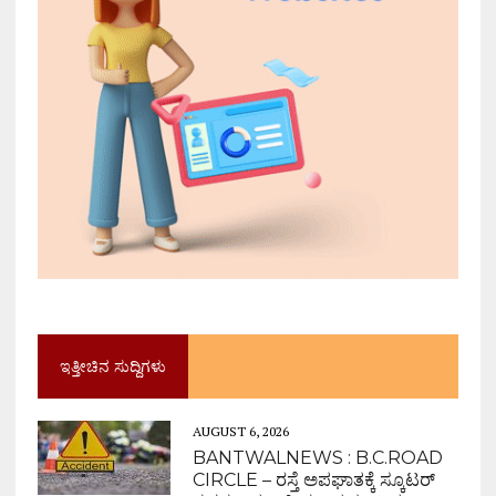
ಇತ್ತೀಚಿನ ಸುದ್ದಿಗಳು
AUGUST 6, 2026
BANTWALNEWS : B.C.ROAD
CIRCLE – ರಸ್ತೆ ಅಪಘಾತಕ್ಕೆ ಸ್ಕೂಟರ್