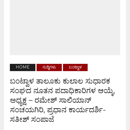
HOME
ಸುದ್ದಿಗಳು
ಬಂಟ್ವಾಳ
ಬಂಟ್ವಾಳ ತಾಲೂಕು ಕುಲಾಲ ಸುಧಾರಕ
ಸಂಘದ ನೂತನ ಪದಾಧಿಕಾರಿಗಳ ಆಯ್ಕೆ,
ಅಧ್ಯಕ್ಷ – ರಮೇಶ್ ಸಾಲಿಯಾನ್
ಸಂಚಯಗಿರಿ, ಪ್ರಧಾನ ಕಾರ್ಯದರ್ಶಿ-
ಸತೀಶ್ ಸಂಪಾಜೆ