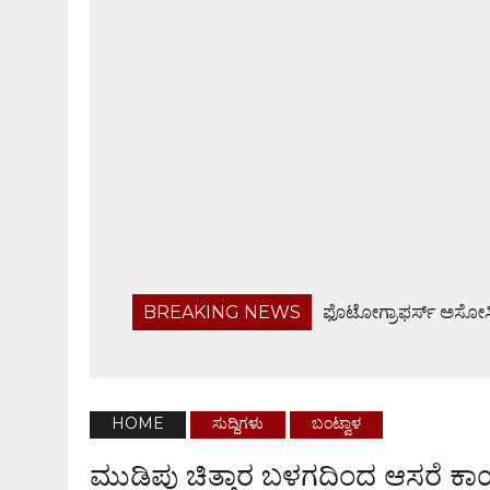
BREAKING NEWS
ಫೊಟೋಗ್ರಾಫರ್ಸ್ ಅಸೋಸಿ
ಬರಡು ರಾಸುಗಳ ಚಿಕಿತ್ಸಾ ಶಿಬಿರ, ಅರಿವು ಕಾರ್ಯಕ್ರಮ
ಬಂಟ್ವಾಳ ತಾಲೂಕು ನಿವೃತ್ತ ಸರಕಾರಿ ನೌಕರರ ಸಂಘ ಸಭೆ
ಹೆದ್ದಾರಿಯಲ್ಲೇ ಜಲರಾಶಿ, ವಾಹನ ಸವಾರರಿಗೆ ಸಂಕಟ
HOME
ಸುದ್ದಿಗಳು
ಬಂಟ್ವಾಳ
ಬಂಟ್ವಾಳ ಬಿಜೆಪಿ ವಿಸ್ತ್ರತ ಕಾರ್ಯಕಾರಿಣಿ ಸಭೆ, ಸರಕಾರದ 
ಮುಡಿಪು ಚಿತ್ತಾರ ಬಳಗದಿಂದ ಆಸರೆ ಕಾ