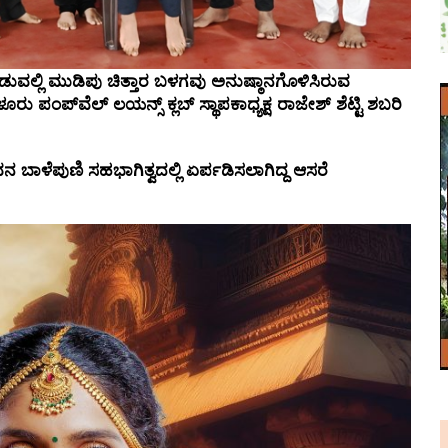
ಡುವಲ್ಲಿ
ಮುಡಿಪು
ಚಿತ್ತಾರ
ಬಳಗವು
ಅನುಷ್ಠಾನಗೊಳಿಸಿರುವ
ಳೂರು
ಪಂಪ್
ವೆಲ್
‌
ಲಯನ್ಸ್
‌
ಕ್ಲಬ್
‌
ಸ್ಥಾಪಕಾಧ್ಯಕ್ಷ
ರಾಜೇಶ್
‌
ಶೆಟ್ಟಿ
ಶಬರಿ
ವನ
ಬಾಳೆಪುಣಿ
ಸಹಭಾಗಿತ್ವದಲ್ಲಿ
ಏರ್ಪಡಿಸಲಾಗಿದ್ದ
ಆಸರೆ