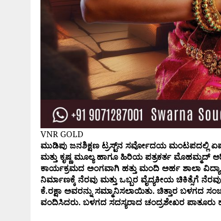
VNR GOLD
ಮುಡಿಪು
ಜನಶಿಕ್ಷಣ
ಟ್ರಸ್ಟ್
ನ
ಸರ್ವೋದಯ
ಮಂಟಪದಲ್ಲಿ
ಏರ
ಮತ್ತು
ಕೃಷ್ಣ ಮೂಲ್ಯ
ಹಾಗೂ
ಹಿರಿಯ
ಪತ್ರಕರ್ತ
ಮೊಹಮ್ಮದ್
‌
ಆ
ಕಾರ್ಯಕ್ರಮದ
ಅಂಗವಾಗಿ
ಹತ್ತು
ಮಂದಿ
ಅರ್ಹ
ಶಾಲಾ
ವಿದ್ಯ
ನಿರ್ಮಾಣಕ್ಕೆ
ನೆರವು
ಮತ್ತು
ಒಬ್ಬರ
ವೈದ್ಯಕೀಯ
ಚಿಕಿತ್ಸೆಗೆ
ನೆರವ
ಕೆ.
ರಕ್ಷಾ
ಅವರನ್ನು
ಸಮ್ಮಾನಿಸಲಾಯಿತು.
ಚಿತ್ತಾರ
ಬಳಗದ
ಸಂ
ವಂದಿಸಿದರು.
ಬಳಗದ
ಸದಸ್ಯರಾದ
ಚಂದ್ರಶೇಖರ
ಪಾತೂರು