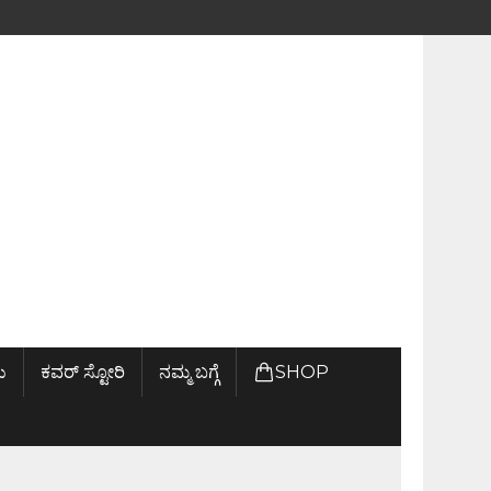
ು
ಕವರ್ ಸ್ಟೋರಿ
ನಮ್ಮ ಬಗ್ಗೆ
SHOP