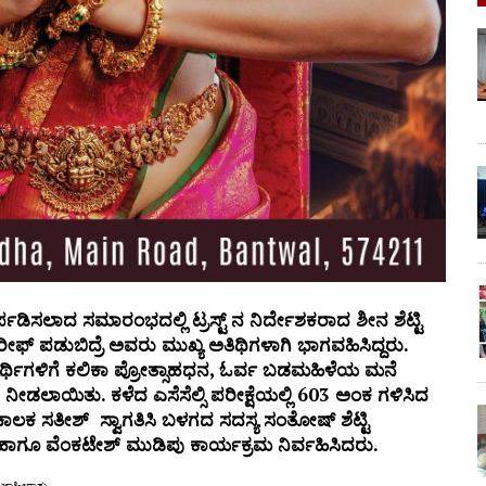
್ಪಡಿಸಲಾದ
ಸಮಾರಂಭದಲ್ಲಿ
ಟ್ರಸ್ಟ್
‌
ನ
ನಿರ್ದೇಶಕರಾದ
ಶೀನ ಶೆಟ್ಟಿ
ರೀಫ್
‌
ಪಡುಬಿದ್ರೆ
ಅವರು
ಮುಖ್ಯ
ಅತಿಥಿಗಳಾಗಿ
ಭಾಗವಹಿಸಿದ್ದರು.
ಾರ್ಥಿಗಳಿಗೆ
ಕಲಿಕಾ
ಪ್ರೋತ್ಸಾಹಧನ,
ಓರ್ವ
ಬಡಮಹಿಳೆಯ
ಮನೆ
ು
ನೀಡಲಾಯಿತು.
ಕಳೆದ
ಎಸೆಸೆಲ್ಸಿ
ಪರೀಕ್ಷೆಯಲ್ಲಿ 603
ಅಂಕ
ಗಳಿಸಿದ
ಚಾಲಕ
ಸತೀಶ್
‌
ಸ್ವಾಗತಿಸಿ
ಬಳಗದ
ಸದಸ್ಯ
ಸಂತೋಷ್
‌
ಶೆಟ್ಟಿ
ಹಾಗೂ
ವೆಂಕಟೇಶ್
‌
ಮುಡಿಪು
ಕಾರ್ಯಕ್ರಮ
ನಿರ್ವಹಿಸಿದರು.
ಜಾಹೀರಾತು