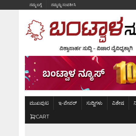
ನಮ್ಮ ಬಗ್ಗೆ
ನಮ್ಮನ್ನು ಸಂಪರ್ಕಿಸಿ
ಮುಖಪುಟ
ಇ-ಪೇಪರ್
ಸುದ್ದಿಗಳು
ವಿಶೇಷ
ನ
CART