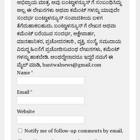
ಅಭಿಪ್ರಾಯ ಮಾತ್ರ. ಅವು ಬಂಟ್ವಾಳನ್ಯೂಸ್ ಗೆ ಸಂಬಂಧಿಸಿದ್ದು
ಅಲ್ಲ. ಈ ಲೇಖನಗಳು ಅಥವಾ ಕಮೆಂಟ್ ಗಳನ್ನು ಯಾವುದೇ
ಸಂದರ್ಭ ಬಂಟ್ವಾಳನ್ಯೂಸ್ ಸಂಪಾದಕೀಯ ಬಳಗ
ತೆಗೆದುಹಾಕಬಹುದು. ಬಂಟ್ವಾಳನ್ಯೂಸ್ ಗೆ ಲೇಖನ ಅಥವಾ
ಕಮೆಂಟ್ ಬರೆಯುವ ಸಂದರ್ಭ, ಆಕ್ಷೇಪಾರ್ಹ,
ಮಾನಹಾನಿಕರ, ಪ್ರಚೋದನಕಾರಿ , ವ್ಯಕ್ತಿ, ಸಂಸ್ಥೆ, ಸಮುದಾಯ
ವಿರುದ್ಧ ಹಿಂಸೆಗೆ ಪ್ರಚೋದಿಸುವಂಥ ಲೇಖನಗಳು, ಕಮೆಂಟ್
ಗಳನ್ನು ಹಾಕಬೇಡಿ. ಅಂಥದ್ದೇನಾದರೂ ಇದ್ದರೆ ನಮಗೆ ಈ
ಮೈಲ್ ಮಾಡಿ, bantwalnews@gmail.com
Name
*
Email
*
Website
Notify me of follow-up comments by email.