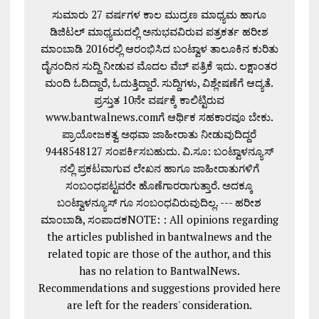
ಸುಮಾರು 27 ವರ್ಷಗಳ ಕಾಲ ಮುದ್ರಣ ಮಾಧ್ಯಮ ಹಾಗೂ
ಡಿಜಿಟಲ್ ಮಾಧ್ಯಮದಲ್ಲಿ ಅನುಭವವಿರುವ ಪತ್ರಕರ್ತ ಹರೀಶ
ಮಾಂಬಾಡಿ 2016ರಲ್ಲಿ ಆರಂಭಿಸಿದ ಬಂಟ್ವಾಳ ತಾಲೂಕಿನ ಕುರಿತು
ದೈನಂದಿನ ಸುದ್ದಿ ನೀಡುವ ಮೊದಲ ವೆಬ್ ಪತ್ರಿಕೆ ಇದು. ಲಕ್ಷಾಂತರ
ಮಂದಿ ಓದಿದ್ದಾರೆ, ಓದುತ್ತಿದ್ದಾರೆ. ಸುದ್ದಿಗಳು, ವಿಶ್ಲೇಷಣೆಗೆ ಆದ್ಯತೆ.
ಪ್ರಸ್ತುತ 10ನೇ ವರ್ಷಕ್ಕೆ ಕಾಲಿಟ್ಟಿರುವ
www.bantwalnews.comಗೆ ಆರ್ಥಿಕ ಸಹಕಾರವೂ ಬೇಕು.
ಪ್ರಾಯೋಜಕತ್ವ ಅಥವಾ ಜಾಹೀರಾತು ನೀಡುವುದಿದ್ದರೆ
9448548127 ಸಂಪರ್ಕಿಸಬಹುದು. ವಿ.ಸೂ: ಬಂಟ್ವಾಳನ್ಯೂಸ್
ನಲ್ಲಿ ಪ್ರಕಟವಾಗುವ ಲೇಖನ ಹಾಗೂ ಜಾಹೀರಾತುಗಳಿಗೆ
ಸಂಬಂಧಪಟ್ಟವರೇ ಹೊಣೆಗಾರರಾಗುತ್ತಾರೆ. ಅದಕ್ಕೂ
ಬಂಟ್ವಾಳನ್ಯೂಸ್ ಗೂ ಸಂಬಂಧವಿರುವುದಿಲ್ಲ. --- ಹರೀಶ
ಮಾಂಬಾಡಿ, ಸಂಪಾದಕNOTE: : All opinions regarding
the articles published in bantwalnews and the
related topic are those of the author, and this
has no relation to BantwalNews.
Recommendations and suggestions provided here
are left for the readers' consideration.