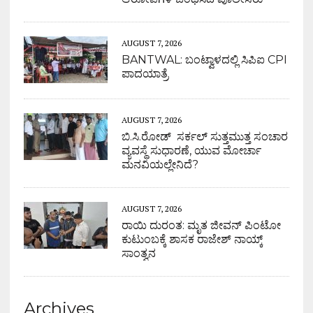
AUGUST 7, 2026
BANTWAL: ಬಂಟ್ವಾಳದಲ್ಲಿ ಸಿಪಿಐ CPI
ಪಾದಯಾತ್ರೆ
AUGUST 7, 2026
ಬಿ.ಸಿ.ರೋಡ್ ಸರ್ಕಲ್ ಸುತ್ತಮುತ್ತ ಸಂಚಾರ
ವ್ಯವಸ್ಥೆ ಸುಧಾರಣೆ, ಯುವ ಮೋರ್ಚಾ
ಮನವಿಯಲ್ಲೇನಿದೆ?
AUGUST 7, 2026
ರಾಯಿ ದುರಂತ: ಮೃತ ಜೀವನ್ ಪಿಂಟೋ
ಕುಟುಂಬಕ್ಕೆ ಶಾಸಕ ರಾಜೇಶ್ ನಾಯ್ಕ್
ಸಾಂತ್ವನ
Archives