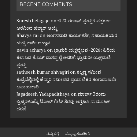
RECENT COMMENTS
Suresh belagaje
on
ಬಿ.ಟಿ. ರಂಜನ್ ಪ್ರಶಸ್ತಿಗೆ ಪತ್ರಕರ್ತ
ಅರವಿಂದ ಹೆಬ್ಬಾರ್ ಆಯ್ಕೆ
Bhavya rai
on
ಅಂಗನವಾಡಿ ಕಾರ್ಯಕರ್ತೆ, ಸಹಾಯಕಿಯರ
ಹುದ್ದೆ, ಅರ್ಜಿ ಆಹ್ವಾನ
navin acharya
on
ಭ್ರಾಮರಿ ಯಕ್ಷವೈಭವ -2026: ಹಿರಿಯ
ಕಲಾವಿದ ಕೆ.ಎಚ್ ದಾಸಪ್ಪ ರೈ ಅವರಿಗೆ ಭ್ರಾಮರೀ ಯಕ್ಷಮಣಿ
ಪ್ರಶಸ್ತಿ
satheesh kumar shivagiri
on
ಕಲ್ಲಡ್ಕ ಸಮೀಪ
ಕುದ್ರೆಬೆಟ್ಟಿನಲ್ಲಿ ಹೆದ್ದಾರಿ ಸಮೀಪದ ಪ್ರಯಾಣಿಕರ ತಂಗುದಾಣವೇ
ಅಪಾಯಕಾರಿ
Jagadeesh Yadapadithaya
on
ಮಾರ್ಚ್ 3ರಂದು
ಬ್ರಹ್ಮರಕೂಟ್ಲು ಟೋಲ್ ಗೇಟ್ ತೆರವು ಆಗ್ರಹಿಸಿ ಸಾಮೂಹಿಕ
ಧರಣಿ
ನಮ್ಮ ಬಗ್ಗೆ
ನಮ್ಮನ್ನು ಸಂಪರ್ಕಿಸಿ