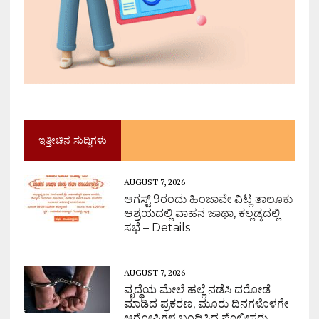
ಇತ್ತೀಚಿನ ಸುದ್ದಿಗಳು
AUGUST 7, 2026
ಆಗಸ್ಟ್ 9ರಂದು ಹಿಂಜಾವೇ ವಿಟ್ಲ ತಾಲೂಕು
ಆಶ್ರಯದಲ್ಲಿ ವಾಹನ ಜಾಥಾ, ಕಲ್ಲಡ್ಕದಲ್ಲಿ
ಸಭೆ – Details
AUGUST 7, 2026
ವೃದ್ಧೆಯ ಮೇಲೆ ಹಲ್ಲೆ ನಡೆಸಿ ದರೋಡೆ
ಮಾಡಿದ ಪ್ರಕರಣ, ಮೂರು ದಿನಗಳೊಳಗೇ
ಆರೋಪಿಗಳ ಬಂಧಿಸಿದ ಪೊಲೀಸರು