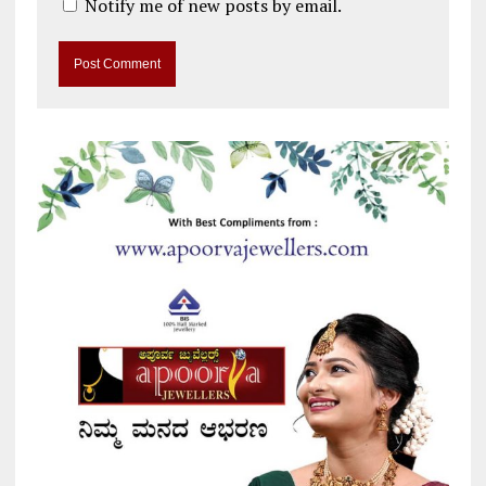
Notify me of new posts by email.
A
l
t
e
r
n
a
t
i
v
e
: