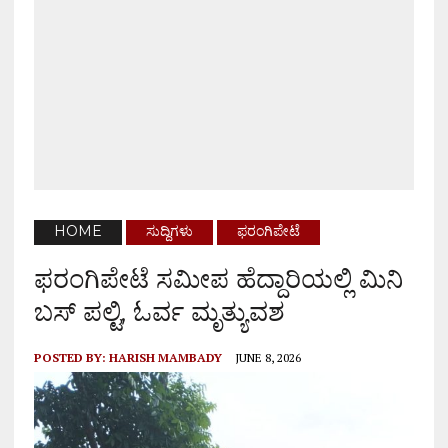
HOME
ಸುದ್ದಿಗಳು
ಫರಂಗಿಪೇಟೆ
ಫರಂಗಿಪೇಟೆ ಸಮೀಪ ಹೆದ್ದಾರಿಯಲ್ಲಿ ಮಿನಿ
ಬಸ್ ಪಲ್ಟಿ, ಓರ್ವ ಮೃತ್ಯುವಶ
POSTED BY:
HARISH MAMBADY
JUNE 8, 2026