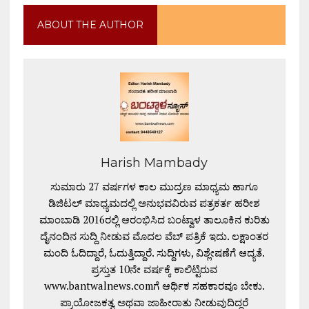
ABOUT THE AUTHOR
Harish Mambady
ಸುಮಾರು 27 ವರ್ಷಗಳ ಕಾಲ ಮುದ್ರಣ ಮಾಧ್ಯಮ ಹಾಗೂ
ಡಿಜಿಟಲ್ ಮಾಧ್ಯಮದಲ್ಲಿ ಅನುಭವವಿರುವ ಪತ್ರಕರ್ತ ಹರೀಶ
ಮಾಂಬಾಡಿ 2016ರಲ್ಲಿ ಆರಂಭಿಸಿದ ಬಂಟ್ವಾಳ ತಾಲೂಕಿನ ಕುರಿತು
ದೈನಂದಿನ ಸುದ್ದಿ ನೀಡುವ ಮೊದಲ ವೆಬ್ ಪತ್ರಿಕೆ ಇದು. ಲಕ್ಷಾಂತರ
ಮಂದಿ ಓದಿದ್ದಾರೆ, ಓದುತ್ತಿದ್ದಾರೆ. ಸುದ್ದಿಗಳು, ವಿಶ್ಲೇಷಣೆಗೆ ಆದ್ಯತೆ.
ಪ್ರಸ್ತುತ 10ನೇ ವರ್ಷಕ್ಕೆ ಕಾಲಿಟ್ಟಿರುವ
www.bantwalnews.comಗೆ ಆರ್ಥಿಕ ಸಹಕಾರವೂ ಬೇಕು.
ಪ್ರಾಯೋಜಕತ್ವ ಅಥವಾ ಜಾಹೀರಾತು ನೀಡುವುದಿದ್ದರೆ