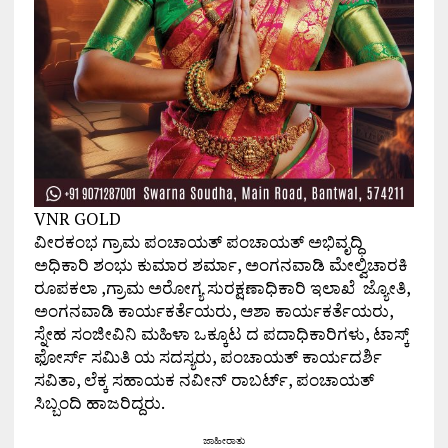
VNR GOLD
ವೀರಕಂಭ ಗ್ರಾಮ ಪಂಚಾಯತ್ ಪಂಚಾಯತ್ ಅಭಿವೃದ್ಧಿ
ಅಧಿಕಾರಿ ಶಂಭು ಕುಮಾರ ಶರ್ಮಾ, ಅಂಗನವಾಡಿ ಮೇಲ್ವಿಚಾರಕಿ
ರೂಪಕಲಾ ,ಗ್ರಾಮ ಅರೋಗ್ಯ ಸುರಕ್ಷಣಾಧಿಕಾರಿ ಇಲಾಖೆ ಜ್ಯೋತಿ,
ಅಂಗನವಾಡಿ ಕಾರ್ಯಕರ್ತೆಯರು, ಆಶಾ ಕಾರ್ಯಕರ್ತೆಯರು,
ಸ್ನೇಹ ಸಂಜೀವಿನಿ ಮಹಿಳಾ ಒಕ್ಕೂಟ ದ ಪದಾಧಿಕಾರಿಗಳು, ಟಾಸ್ಕ್
ಫೋರ್ಸ್ ಸಮಿತಿ ಯ ಸದಸ್ಯರು, ಪಂಚಾಯತ್ ಕಾರ್ಯದರ್ಶಿ
ಸವಿತಾ, ಲೆಕ್ಕ ಸಹಾಯಕ ನವೀನ್ ರಾಬರ್ಟ್, ಪಂಚಾಯತ್
ಸಿಬ್ಬಂದಿ ಹಾಜರಿದ್ದರು.
ಜಾಹೀರಾತು