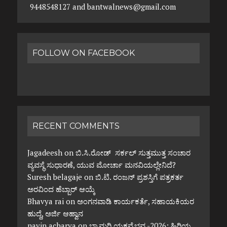
9448548127 and bantwalnews@gmail.com
FOLLOW ON FACEBOOK
RECENT COMMENTS
Jagadeesh
on
ಬಿ.ಸಿ.ರೋಡ್ ಸರ್ಕಲ್ ಸುತ್ತಮುತ್ತ ಸಂಚಾರ
ವ್ಯವಸ್ಥೆ ಸುಧಾರಣೆ, ಯುವ ಮೋರ್ಚಾ ಮನವಿಯಲ್ಲೇನಿದೆ?
Suresh belagaje
on
ಬಿ.ಟಿ. ರಂಜನ್ ಪ್ರಶಸ್ತಿಗೆ ಪತ್ರಕರ್ತ
ಅರವಿಂದ ಹೆಬ್ಬಾರ್ ಆಯ್ಕೆ
Bhavya rai
on
ಅಂಗನವಾಡಿ ಕಾರ್ಯಕರ್ತೆ, ಸಹಾಯಕಿಯರ
ಹುದ್ದೆ, ಅರ್ಜಿ ಆಹ್ವಾನ
navin acharya
on
ಭ್ರಾಮರಿ ಯಕ್ಷವೈಭವ -2026: ಹಿರಿಯ