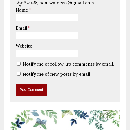
ಮೈಲ್ ಮಾಡಿ, bantwalnews@gmail.com
Name
*
Email
*
Website
Notify me of follow-up comments by email.
Notify me of new posts by email.
A
l
t
e
r