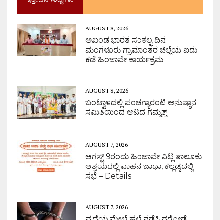
AUGUST 8, 2026
ಅಖಂಡ ಭಾರತ ಸಂಕಲ್ಪ ದಿನ:
ಮಂಗಳೂರು ಗ್ರಾಮಾಂತರ ಜಿಲ್ಲೆಯ ಐದು
ಕಡೆ ಹಿಂಜಾವೇ ಕಾರ್ಯಕ್ರಮ
AUGUST 8, 2026
ಬಂಟ್ವಾಳದಲ್ಲಿ ಪಂಚಗ್ಯಾರಂಟಿ ಅನುಷ್ಠಾನ
ಸಮಿತಿಯಿಂದ ಆಟಿದ ಗಮ್ಮತ್ತ್
AUGUST 7, 2026
ಆಗಸ್ಟ್ 9ರಂದು ಹಿಂಜಾವೇ ವಿಟ್ಲ ತಾಲೂಕು
ಆಶ್ರಯದಲ್ಲಿ ವಾಹನ ಜಾಥಾ, ಕಲ್ಲಡ್ಕದಲ್ಲಿ
ಸಭೆ – Details
AUGUST 7, 2026
ವೃದ್ಧೆಯ ಮೇಲೆ ಹಲ್ಲೆ ನಡೆಸಿ ದರೋಡೆ