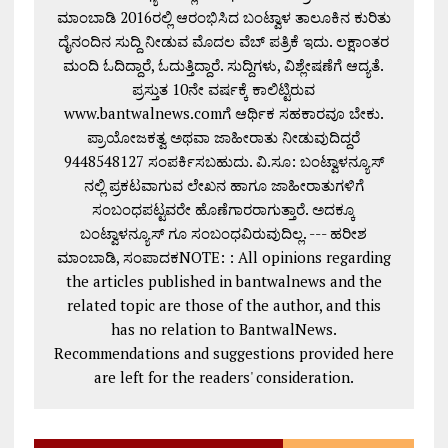
ಮಾಂಬಾಡಿ 2016ರಲ್ಲಿ ಆರಂಭಿಸಿದ ಬಂಟ್ವಾಳ ತಾಲೂಕಿನ ಕುರಿತು
ದೈನಂದಿನ ಸುದ್ದಿ ನೀಡುವ ಮೊದಲ ವೆಬ್ ಪತ್ರಿಕೆ ಇದು. ಲಕ್ಷಾಂತರ
ಮಂದಿ ಓದಿದ್ದಾರೆ, ಓದುತ್ತಿದ್ದಾರೆ. ಸುದ್ದಿಗಳು, ವಿಶ್ಲೇಷಣೆಗೆ ಆದ್ಯತೆ.
ಪ್ರಸ್ತುತ 10ನೇ ವರ್ಷಕ್ಕೆ ಕಾಲಿಟ್ಟಿರುವ
www.bantwalnews.comಗೆ ಆರ್ಥಿಕ ಸಹಕಾರವೂ ಬೇಕು.
ಪ್ರಾಯೋಜಕತ್ವ ಅಥವಾ ಜಾಹೀರಾತು ನೀಡುವುದಿದ್ದರೆ
9448548127 ಸಂಪರ್ಕಿಸಬಹುದು. ವಿ.ಸೂ: ಬಂಟ್ವಾಳನ್ಯೂಸ್
ನಲ್ಲಿ ಪ್ರಕಟವಾಗುವ ಲೇಖನ ಹಾಗೂ ಜಾಹೀರಾತುಗಳಿಗೆ
ಸಂಬಂಧಪಟ್ಟವರೇ ಹೊಣೆಗಾರರಾಗುತ್ತಾರೆ. ಅದಕ್ಕೂ
ಬಂಟ್ವಾಳನ್ಯೂಸ್ ಗೂ ಸಂಬಂಧವಿರುವುದಿಲ್ಲ. --- ಹರೀಶ
ಮಾಂಬಾಡಿ, ಸಂಪಾದಕNOTE: : All opinions regarding
the articles published in bantwalnews and the
related topic are those of the author, and this
has no relation to BantwalNews.
Recommendations and suggestions provided here
are left for the readers' consideration.