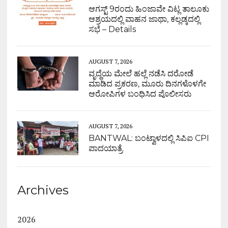
ಆಗಸ್ಟ್ 9ರಂದು ಹಿಂಜಾವೇ ವಿಟ್ಲ ತಾಲೂಕು
ಆಶ್ರಯದಲ್ಲಿ ವಾಹನ ಜಾಥಾ, ಕಲ್ಲಡ್ಕದಲ್ಲಿ
ಸಭೆ – Details
AUGUST 7, 2026
ವೃದ್ಧೆಯ ಮೇಲೆ ಹಲ್ಲೆ ನಡೆಸಿ ದರೋಡೆ
ಮಾಡಿದ ಪ್ರಕರಣ, ಮೂರು ದಿನಗಳೊಳಗೇ
ಆರೋಪಿಗಳ ಬಂಧಿಸಿದ ಪೊಲೀಸರು
AUGUST 7, 2026
BANTWAL: ಬಂಟ್ವಾಳದಲ್ಲಿ ಸಿಪಿಐ CPI
ಪಾದಯಾತ್ರೆ
Archives
2026