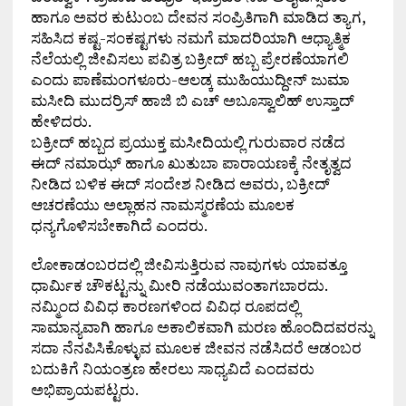
ಹಾಗೂ ಅವರ ಕುಟುಂಬ ದೇವನ ಸಂಪ್ರಿತಿಗಾಗಿ ಮಾಡಿದ ತ್ಯಾಗ,
ಸಹಿಸಿದ ಕಷ್ಟ-ಸಂಕಷ್ಟಗಳು ನಮಗೆ ಮಾದರಿಯಾಗಿ ಆಧ್ಯಾತ್ಮಿಕ
ನೆಲೆಯಲ್ಲಿ ಜೀವಿಸಲು ಪವಿತ್ರ ಬಕ್ರೀದ್ ಹಬ್ಬ ಪ್ರೇರಣೆಯಾಗಲಿ
ಎಂದು ಪಾಣೆಮಂಗಳೂರು-ಆಲಡ್ಕ ಮುಹಿಯುದ್ದೀನ್ ಜುಮಾ
ಮಸೀದಿ ಮುದರ್ರಿಸ್ ಹಾಜಿ ಬಿ ಎಚ್ ಅಬೂಸ್ವಾಲಿಹ್ ಉಸ್ತಾದ್
ಹೇಳಿದರು.
ಬಕ್ರೀದ್ ಹಬ್ಬದ ಪ್ರಯುಕ್ತ ಮಸೀದಿಯಲ್ಲಿ ಗುರುವಾರ ನಡೆದ
ಈದ್ ನಮಾಝ್ ಹಾಗೂ ಖುತುಬಾ ಪಾರಾಯಣಕ್ಕೆ ನೇತೃತ್ವದ
ನೀಡಿದ ಬಳಿಕ ಈದ್ ಸಂದೇಶ ನೀಡಿದ ಅವರು, ಬಕ್ರೀದ್
ಆಚರಣೆಯು ಅಲ್ಲಾಹನ ನಾಮಸ್ಮರಣೆಯ ಮೂಲಕ
ಧನ್ಯಗೊಳಿಸಬೇಕಾಗಿದೆ ಎಂದರು.
ಲೋಕಾಡಂಬರದಲ್ಲಿ ಜೀವಿಸುತ್ತಿರುವ ನಾವುಗಳು ಯಾವತ್ತೂ
ಧಾರ್ಮಿಕ ಚೌಕಟ್ಟನ್ನು ಮೀರಿ ನಡೆಯುವಂತಾಗಬಾರದು.
ನಮ್ಮಿಂದ ವಿವಿಧ ಕಾರಣಗಳಿಂದ ವಿವಿಧ ರೂಪದಲ್ಲಿ
ಸಾಮಾನ್ಯವಾಗಿ ಹಾಗೂ ಅಕಾಲಿಕವಾಗಿ ಮರಣ ಹೊಂದಿದವರನ್ನು
ಸದಾ ನೆನಪಿಸಿಕೊಳ್ಳುವ ಮೂಲಕ ಜೀವನ ನಡೆಸಿದರೆ ಆಡಂಬರ
ಬದುಕಿಗೆ ನಿಯಂತ್ರಣ ಹೇರಲು ಸಾಧ್ಯವಿದೆ ಎಂದವರು
ಅಭಿಪ್ರಾಯಪಟ್ಟರು.