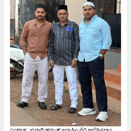
ಬಂಟ್ವಾಳ : ಪ್ರವಾದಿ ಹಝ್ರತ್ ಇಬ್ರಾಹಿಂ ನೆಬಿ ಅಲೈಹಿಸ್ಸಲಾಂ