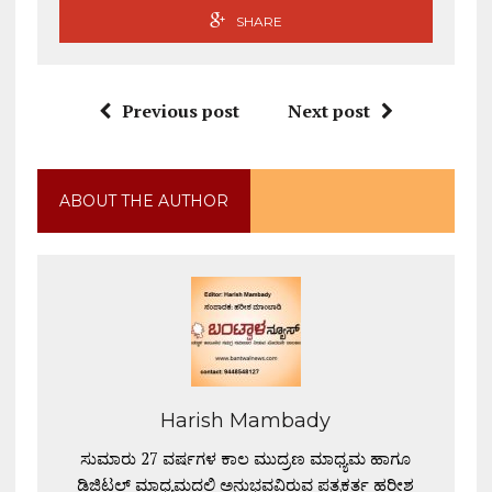
SHARE
Previous post
Next post
ABOUT THE AUTHOR
Harish Mambady
ಸುಮಾರು 27 ವರ್ಷಗಳ ಕಾಲ ಮುದ್ರಣ ಮಾಧ್ಯಮ ಹಾಗೂ
ಡಿಜಿಟಲ್ ಮಾಧ್ಯಮದಲ್ಲಿ ಅನುಭವವಿರುವ ಪತ್ರಕರ್ತ ಹರೀಶ