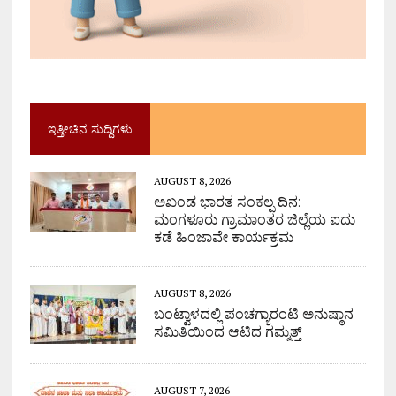
ಇತ್ತೀಚಿನ ಸುದ್ದಿಗಳು
AUGUST 8, 2026
ಅಖಂಡ ಭಾರತ ಸಂಕಲ್ಪ ದಿನ:
ಮಂಗಳೂರು ಗ್ರಾಮಾಂತರ ಜಿಲ್ಲೆಯ ಐದು
ಕಡೆ ಹಿಂಜಾವೇ ಕಾರ್ಯಕ್ರಮ
AUGUST 8, 2026
ಬಂಟ್ವಾಳದಲ್ಲಿ ಪಂಚಗ್ಯಾರಂಟಿ ಅನುಷ್ಠಾನ
ಸಮಿತಿಯಿಂದ ಆಟಿದ ಗಮ್ಮತ್ತ್
AUGUST 7, 2026