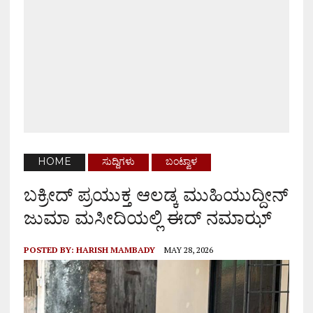
HOME
ಸುದ್ದಿಗಳು
ಬಂಟ್ವಾಳ
ಬಕ್ರೀದ್ ಪ್ರಯುಕ್ತ ಆಲಡ್ಕ ಮುಹಿಯುದ್ದೀನ್
ಜುಮಾ ಮಸೀದಿಯಲ್ಲಿ ಈದ್ ನಮಾಝ್
POSTED BY:
HARISH MAMBADY
MAY 28, 2026