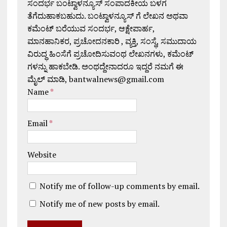
ಸಂದರ್ಭ ಬಂಟ್ವಾಳನ್ಯೂಸ್ ಸಂಪಾದಕೀಯ ಬಳಗ
ತೆಗೆದುಹಾಕಬಹುದು. ಬಂಟ್ವಾಳನ್ಯೂಸ್ ಗೆ ಲೇಖನ ಅಥವಾ
ಕಮೆಂಟ್ ಬರೆಯುವ ಸಂದರ್ಭ, ಆಕ್ಷೇಪಾರ್ಹ,
ಮಾನಹಾನಿಕರ, ಪ್ರಚೋದನಕಾರಿ , ವ್ಯಕ್ತಿ, ಸಂಸ್ಥೆ, ಸಮುದಾಯ
ವಿರುದ್ಧ ಹಿಂಸೆಗೆ ಪ್ರಚೋದಿಸುವಂಥ ಲೇಖನಗಳು, ಕಮೆಂಟ್
ಗಳನ್ನು ಹಾಕಬೇಡಿ. ಅಂಥದ್ದೇನಾದರೂ ಇದ್ದರೆ ನಮಗೆ ಈ
ಮೈಲ್ ಮಾಡಿ, bantwalnews@gmail.com
Name
*
Email
*
Website
Notify me of follow-up comments by email.
Notify me of new posts by email.