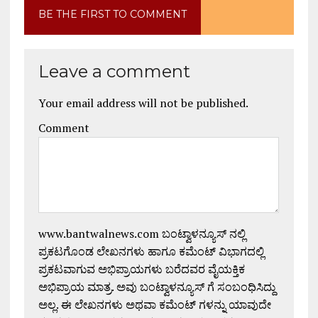
BE THE FIRST TO COMMENT
Leave a comment
Your email address will not be published.
Comment
www.bantwalnews.com ಬಂಟ್ವಾಳನ್ಯೂಸ್ ನಲ್ಲಿ
ಪ್ರಕಟಗೊಂಡ ಲೇಖನಗಳು ಹಾಗೂ ಕಮೆಂಟ್ ವಿಭಾಗದಲ್ಲಿ
ಪ್ರಕಟವಾಗುವ ಅಭಿಪ್ರಾಯಗಳು ಬರೆದವರ ವೈಯಕ್ತಿಕ
ಅಭಿಪ್ರಾಯ ಮಾತ್ರ. ಅವು ಬಂಟ್ವಾಳನ್ಯೂಸ್ ಗೆ ಸಂಬಂಧಿಸಿದ್ದು
ಅಲ್ಲ. ಈ ಲೇಖನಗಳು ಅಥವಾ ಕಮೆಂಟ್ ಗಳನ್ನು ಯಾವುದೇ