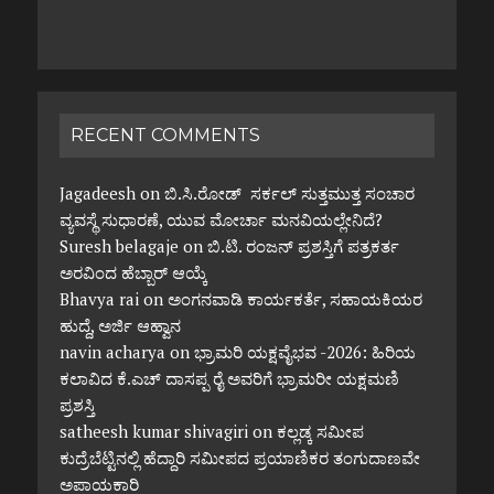
RECENT COMMENTS
Jagadeesh
on
ಬಿ.ಸಿ.ರೋಡ್ ಸರ್ಕಲ್ ಸುತ್ತಮುತ್ತ ಸಂಚಾರ
ವ್ಯವಸ್ಥೆ ಸುಧಾರಣೆ, ಯುವ ಮೋರ್ಚಾ ಮನವಿಯಲ್ಲೇನಿದೆ?
Suresh belagaje
on
ಬಿ.ಟಿ. ರಂಜನ್ ಪ್ರಶಸ್ತಿಗೆ ಪತ್ರಕರ್ತ
ಅರವಿಂದ ಹೆಬ್ಬಾರ್ ಆಯ್ಕೆ
Bhavya rai
on
ಅಂಗನವಾಡಿ ಕಾರ್ಯಕರ್ತೆ, ಸಹಾಯಕಿಯರ
ಹುದ್ದೆ, ಅರ್ಜಿ ಆಹ್ವಾನ
navin acharya
on
ಭ್ರಾಮರಿ ಯಕ್ಷವೈಭವ -2026: ಹಿರಿಯ
ಕಲಾವಿದ ಕೆ.ಎಚ್ ದಾಸಪ್ಪ ರೈ ಅವರಿಗೆ ಭ್ರಾಮರೀ ಯಕ್ಷಮಣಿ
ಪ್ರಶಸ್ತಿ
satheesh kumar shivagiri
on
ಕಲ್ಲಡ್ಕ ಸಮೀಪ
ಕುದ್ರೆಬೆಟ್ಟಿನಲ್ಲಿ ಹೆದ್ದಾರಿ ಸಮೀಪದ ಪ್ರಯಾಣಿಕರ ತಂಗುದಾಣವೇ
ಅಪಾಯಕಾರಿ