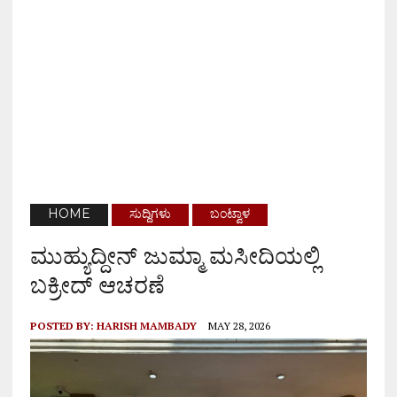
HOME
ಸುದ್ದಿಗಳು
ಬಂಟ್ವಾಳ
ಮುಹ್ಯುದ್ದೀನ್ ಜುಮ್ಮಾ ಮಸೀದಿಯಲ್ಲಿ
ಬಕ್ರೀದ್ ಆಚರಣೆ
POSTED BY:
HARISH MAMBADY
MAY 28, 2026