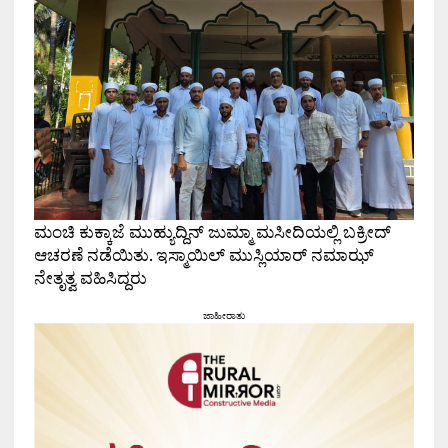
ಮಂಚಿ ಕುಕ್ಕಾಜೆ ಮುಹ್ಯುದ್ದಿನ್ ಜುಮ್ಮಾ ಮಸೀದಿಯಲ್ಲಿ ಬಕ್ರೀದ್
ಆಚರಣೆ ನಡೆಯಿತು. ಇಸ್ಮಾಯಿಲ್ ಮುಸ್ಲಿಯಾರ್ ನಮಾಝ್
ನೇತೃತ್ವ ವಹಿಸಿದ್ದರು
ಜಾಹೀರಾತು