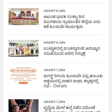
AUGUST 8, 2026
ಅಖಂಡ ಭಾರತ ಸಂಕಲ್ಪ ದಿನ:
ಮಂಗಳೂರು ಗ್ರಾಮಾಂತರ ಜಿಲ್ಲೆಯ ಐದು
ಕಡೆ ಹಿಂಜಾವೇ ಕಾರ್ಯಕ್ರಮ
AUGUST 8, 2026
ಬಂಟ್ವಾಳದಲ್ಲಿ ಪಂಚಗ್ಯಾರಂಟಿ ಅನುಷ್ಠಾನ
ಸಮಿತಿಯಿಂದ ಆಟಿದ ಗಮ್ಮತ್ತ್
AUGUST 7, 2026
ಆಗಸ್ಟ್ 9ರಂದು ಹಿಂಜಾವೇ ವಿಟ್ಲ ತಾಲೂಕು
ಆಶ್ರಯದಲ್ಲಿ ವಾಹನ ಜಾಥಾ, ಕಲ್ಲಡ್ಕದಲ್ಲಿ
ಸಭೆ – Details
AUGUST 7, 2026
ವೃದ್ಧೆಯ ಮೇಲೆ ಹಲ್ಲೆ ನಡೆಸಿ ದರೋಡೆ