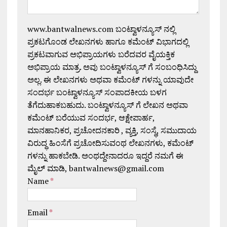
www.bantwalnews.com ಬಂಟ್ವಾಳನ್ಯೂಸ್ ನಲ್ಲಿ
ಪ್ರಕಟಗೊಂಡ ಲೇಖನಗಳು ಹಾಗೂ ಕಮೆಂಟ್ ವಿಭಾಗದಲ್ಲಿ
ಪ್ರಕಟವಾಗುವ ಅಭಿಪ್ರಾಯಗಳು ಬರೆದವರ ವೈಯಕ್ತಿಕ
ಅಭಿಪ್ರಾಯ ಮಾತ್ರ. ಅವು ಬಂಟ್ವಾಳನ್ಯೂಸ್ ಗೆ ಸಂಬಂಧಿಸಿದ್ದು
ಅಲ್ಲ. ಈ ಲೇಖನಗಳು ಅಥವಾ ಕಮೆಂಟ್ ಗಳನ್ನು ಯಾವುದೇ
ಸಂದರ್ಭ ಬಂಟ್ವಾಳನ್ಯೂಸ್ ಸಂಪಾದಕೀಯ ಬಳಗ
ತೆಗೆದುಹಾಕಬಹುದು. ಬಂಟ್ವಾಳನ್ಯೂಸ್ ಗೆ ಲೇಖನ ಅಥವಾ
ಕಮೆಂಟ್ ಬರೆಯುವ ಸಂದರ್ಭ, ಆಕ್ಷೇಪಾರ್ಹ,
ಮಾನಹಾನಿಕರ, ಪ್ರಚೋದನಕಾರಿ , ವ್ಯಕ್ತಿ, ಸಂಸ್ಥೆ, ಸಮುದಾಯ
ವಿರುದ್ಧ ಹಿಂಸೆಗೆ ಪ್ರಚೋದಿಸುವಂಥ ಲೇಖನಗಳು, ಕಮೆಂಟ್
ಗಳನ್ನು ಹಾಕಬೇಡಿ. ಅಂಥದ್ದೇನಾದರೂ ಇದ್ದರೆ ನಮಗೆ ಈ
ಮೈಲ್ ಮಾಡಿ, bantwalnews@gmail.com
Name
*
Email
*