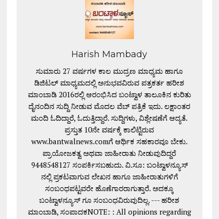
Harish Mambady
ಸುಮಾರು 27 ವರ್ಷಗಳ ಕಾಲ ಮುದ್ರಣ ಮಾಧ್ಯಮ ಹಾಗೂ
ಡಿಜಿಟಲ್ ಮಾಧ್ಯಮದಲ್ಲಿ ಅನುಭವವಿರುವ ಪತ್ರಕರ್ತ ಹರೀಶ
ಮಾಂಬಾಡಿ 2016ರಲ್ಲಿ ಆರಂಭಿಸಿದ ಬಂಟ್ವಾಳ ತಾಲೂಕಿನ ಕುರಿತು
ದೈನಂದಿನ ಸುದ್ದಿ ನೀಡುವ ಮೊದಲ ವೆಬ್ ಪತ್ರಿಕೆ ಇದು. ಲಕ್ಷಾಂತರ
ಮಂದಿ ಓದಿದ್ದಾರೆ, ಓದುತ್ತಿದ್ದಾರೆ. ಸುದ್ದಿಗಳು, ವಿಶ್ಲೇಷಣೆಗೆ ಆದ್ಯತೆ.
ಪ್ರಸ್ತುತ 10ನೇ ವರ್ಷಕ್ಕೆ ಕಾಲಿಟ್ಟಿರುವ
www.bantwalnews.comಗೆ ಆರ್ಥಿಕ ಸಹಕಾರವೂ ಬೇಕು.
ಪ್ರಾಯೋಜಕತ್ವ ಅಥವಾ ಜಾಹೀರಾತು ನೀಡುವುದಿದ್ದರೆ
9448548127 ಸಂಪರ್ಕಿಸಬಹುದು. ವಿ.ಸೂ: ಬಂಟ್ವಾಳನ್ಯೂಸ್
ನಲ್ಲಿ ಪ್ರಕಟವಾಗುವ ಲೇಖನ ಹಾಗೂ ಜಾಹೀರಾತುಗಳಿಗೆ
ಸಂಬಂಧಪಟ್ಟವರೇ ಹೊಣೆಗಾರರಾಗುತ್ತಾರೆ. ಅದಕ್ಕೂ
ಬಂಟ್ವಾಳನ್ಯೂಸ್ ಗೂ ಸಂಬಂಧವಿರುವುದಿಲ್ಲ. --- ಹರೀಶ
ಮಾಂಬಾಡಿ, ಸಂಪಾದಕNOTE: : All opinions regarding