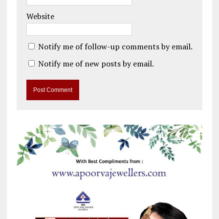
Website
Notify me of follow-up comments by email.
Notify me of new posts by email.
A
l
t
e
r
n
a
t
i
v