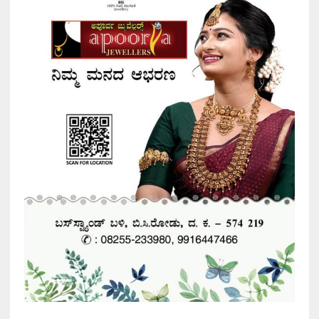
i
v
e
: