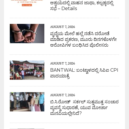
ಆಶ್ರಯದಲ್ಲಿ ವಾಹನ ಜಾಥಾ, ಕಲ್ಲಡ್ಕದಲ್ಲಿ
ಸಭೆ – Details
AUGUST 7, 2026
ವೃದ್ಧೆಯ ಮೇಲೆ ಹಲ್ಲೆ ನಡೆಸಿ ದರೋಡೆ
ಮಾಡಿದ ಪ್ರಕರಣ, ಮೂರು ದಿನಗಳೊಳಗೇ
ಆರೋಪಿಗಳ ಬಂಧಿಸಿದ ಪೊಲೀಸರು
AUGUST 7, 2026
BANTWAL: ಬಂಟ್ವಾಳದಲ್ಲಿ ಸಿಪಿಐ CPI
ಪಾದಯಾತ್ರೆ
AUGUST 7, 2026
ಬಿ.ಸಿ.ರೋಡ್ ಸರ್ಕಲ್ ಸುತ್ತಮುತ್ತ ಸಂಚಾರ
ವ್ಯವಸ್ಥೆ ಸುಧಾರಣೆ, ಯುವ ಮೋರ್ಚಾ
ಮನವಿಯಲ್ಲೇನಿದೆ?