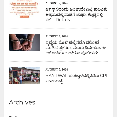
AUGUST 7, 2026
ಆಗಸ್ಟ್ 9ರಂದು ಹಿಂಜಾವೇ ವಿಟ್ಲ ತಾಲೂಕು
ಆಶ್ರಯದಲ್ಲಿ ವಾಹನ ಜಾಥಾ, ಕಲ್ಲಡ್ಕದಲ್ಲಿ
ಸಭೆ – Details
AUGUST 7, 2026
ವೃದ್ಧೆಯ ಮೇಲೆ ಹಲ್ಲೆ ನಡೆಸಿ ದರೋಡೆ
ಮಾಡಿದ ಪ್ರಕರಣ, ಮೂರು ದಿನಗಳೊಳಗೇ
ಆರೋಪಿಗಳ ಬಂಧಿಸಿದ ಪೊಲೀಸರು
AUGUST 7, 2026
BANTWAL: ಬಂಟ್ವಾಳದಲ್ಲಿ ಸಿಪಿಐ CPI
ಪಾದಯಾತ್ರೆ
Archives