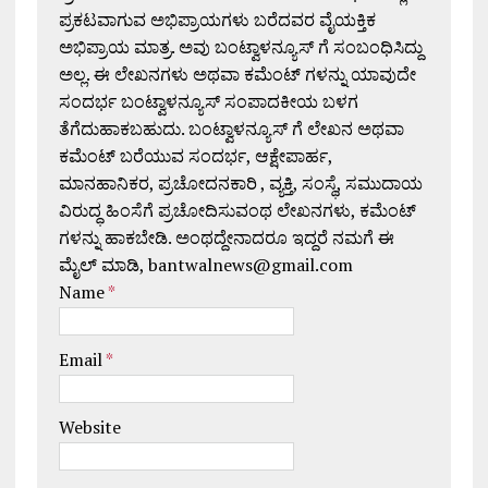
ಪ್ರಕಟವಾಗುವ ಅಭಿಪ್ರಾಯಗಳು ಬರೆದವರ ವೈಯಕ್ತಿಕ
ಅಭಿಪ್ರಾಯ ಮಾತ್ರ. ಅವು ಬಂಟ್ವಾಳನ್ಯೂಸ್ ಗೆ ಸಂಬಂಧಿಸಿದ್ದು
ಅಲ್ಲ. ಈ ಲೇಖನಗಳು ಅಥವಾ ಕಮೆಂಟ್ ಗಳನ್ನು ಯಾವುದೇ
ಸಂದರ್ಭ ಬಂಟ್ವಾಳನ್ಯೂಸ್ ಸಂಪಾದಕೀಯ ಬಳಗ
ತೆಗೆದುಹಾಕಬಹುದು. ಬಂಟ್ವಾಳನ್ಯೂಸ್ ಗೆ ಲೇಖನ ಅಥವಾ
ಕಮೆಂಟ್ ಬರೆಯುವ ಸಂದರ್ಭ, ಆಕ್ಷೇಪಾರ್ಹ,
ಮಾನಹಾನಿಕರ, ಪ್ರಚೋದನಕಾರಿ , ವ್ಯಕ್ತಿ, ಸಂಸ್ಥೆ, ಸಮುದಾಯ
ವಿರುದ್ಧ ಹಿಂಸೆಗೆ ಪ್ರಚೋದಿಸುವಂಥ ಲೇಖನಗಳು, ಕಮೆಂಟ್
ಗಳನ್ನು ಹಾಕಬೇಡಿ. ಅಂಥದ್ದೇನಾದರೂ ಇದ್ದರೆ ನಮಗೆ ಈ
ಮೈಲ್ ಮಾಡಿ, bantwalnews@gmail.com
Name
*
Email
*
Website