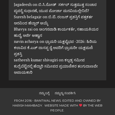
Jagadeesh
on
ಬಿ.ಸಿ.ರೋಡ್ ಸರ್ಕಲ್ ಸುತ್ತಮುತ್ತ ಸಂಚಾರ
ವ್ಯವಸ್ಥೆ ಸುಧಾರಣೆ, ಯುವ ಮೋರ್ಚಾ ಮನವಿಯಲ್ಲೇನಿದೆ?
Suresh belagaje
on
ಬಿ.ಟಿ. ರಂಜನ್ ಪ್ರಶಸ್ತಿಗೆ ಪತ್ರಕರ್ತ
ಅರವಿಂದ ಹೆಬ್ಬಾರ್ ಆಯ್ಕೆ
Bhavya rai
on
ಅಂಗನವಾಡಿ ಕಾರ್ಯಕರ್ತೆ, ಸಹಾಯಕಿಯರ
ಹುದ್ದೆ, ಅರ್ಜಿ ಆಹ್ವಾನ
navin acharya
on
ಭ್ರಾಮರಿ ಯಕ್ಷವೈಭವ -2026: ಹಿರಿಯ
ಕಲಾವಿದ ಕೆ.ಎಚ್ ದಾಸಪ್ಪ ರೈ ಅವರಿಗೆ ಭ್ರಾಮರೀ ಯಕ್ಷಮಣಿ
ಪ್ರಶಸ್ತಿ
satheesh kumar shivagiri
on
ಕಲ್ಲಡ್ಕ ಸಮೀಪ
ಕುದ್ರೆಬೆಟ್ಟಿನಲ್ಲಿ ಹೆದ್ದಾರಿ ಸಮೀಪದ ಪ್ರಯಾಣಿಕರ ತಂಗುದಾಣವೇ
ಅಪಾಯಕಾರಿ
ನಮ್ಮ ಬಗ್ಗೆ
ನಮ್ಮನ್ನು ಸಂಪರ್ಕಿಸಿ
FROM 2016 - BANTWAL NEWS. EDITED AND OWNED BY
HARISH MAMBADY. WEBSITE MADE WITH
BY
THE WEB
PEOPLE
.