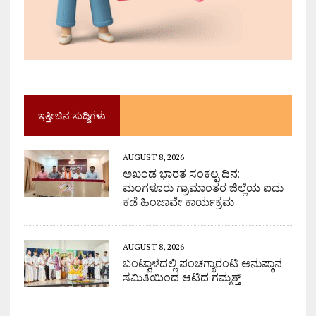
ಇತ್ತೀಚಿನ ಸುದ್ದಿಗಳು
AUGUST 8, 2026
ಅಖಂಡ ಭಾರತ ಸಂಕಲ್ಪ ದಿನ:
ಮಂಗಳೂರು ಗ್ರಾಮಾಂತರ ಜಿಲ್ಲೆಯ ಐದು
ಕಡೆ ಹಿಂಜಾವೇ ಕಾರ್ಯಕ್ರಮ
AUGUST 8, 2026
ಬಂಟ್ವಾಳದಲ್ಲಿ ಪಂಚಗ್ಯಾರಂಟಿ ಅನುಷ್ಠಾನ
ಸಮಿತಿಯಿಂದ ಆಟಿದ ಗಮ್ಮತ್ತ್