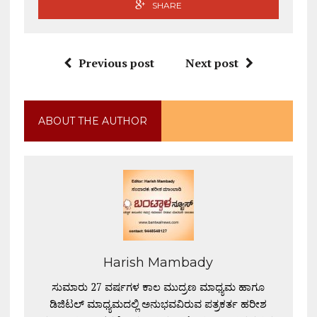
SHARE
Previous post
Next post
ABOUT THE AUTHOR
Harish Mambady
ಸುಮಾರು 27 ವರ್ಷಗಳ ಕಾಲ ಮುದ್ರಣ ಮಾಧ್ಯಮ ಹಾಗೂ
ಡಿಜಿಟಲ್ ಮಾಧ್ಯಮದಲ್ಲಿ ಅನುಭವವಿರುವ ಪತ್ರಕರ್ತ ಹರೀಶ