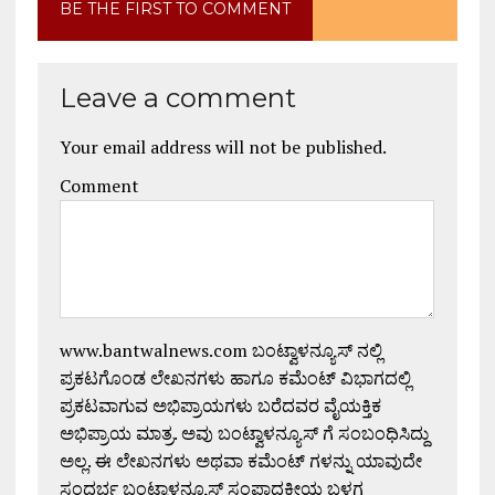
BE THE FIRST TO COMMENT
Leave a comment
Your email address will not be published.
Comment
www.bantwalnews.com ಬಂಟ್ವಾಳನ್ಯೂಸ್ ನಲ್ಲಿ
ಪ್ರಕಟಗೊಂಡ ಲೇಖನಗಳು ಹಾಗೂ ಕಮೆಂಟ್ ವಿಭಾಗದಲ್ಲಿ
ಪ್ರಕಟವಾಗುವ ಅಭಿಪ್ರಾಯಗಳು ಬರೆದವರ ವೈಯಕ್ತಿಕ
ಅಭಿಪ್ರಾಯ ಮಾತ್ರ. ಅವು ಬಂಟ್ವಾಳನ್ಯೂಸ್ ಗೆ ಸಂಬಂಧಿಸಿದ್ದು
ಅಲ್ಲ. ಈ ಲೇಖನಗಳು ಅಥವಾ ಕಮೆಂಟ್ ಗಳನ್ನು ಯಾವುದೇ
ಸಂದರ್ಭ ಬಂಟ್ವಾಳನ್ಯೂಸ್ ಸಂಪಾದಕೀಯ ಬಳಗ