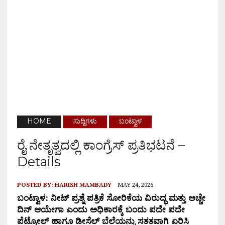
HOME
ಸುದ್ದಿಗಳು
ಬಂಟ್ವಾಳ
ರೈ ನೇತೃತ್ವದಲ್ಲಿ ಕಾಂಗ್ರೆಸ್ ಪ್ರತಿಭಟನೆ –
Details
POSTED BY:
HARISH MAMBADY
MAY 24, 2026
ಬಂಟ್ವಾಳ: ನೀಟ್ ಪ್ರಶ್ನೆ ಪತ್ರಿಕೆ ಸೋರಿಕೆಯ ವಿರುದ್ಧ ಮತ್ತು ಅಚ್ಚೇ
ದಿನ್ ಆಯೇಗಾ ಎಂದು ಅಧಿಕಾರಕ್ಕೆ ಬಂದು ಪದೇ ಪದೇ
ಪೆಟ್ರೋಲ್ ಹಾಗೂ ಡೀಸೆಲ್ ಬೆಲೆಯನ್ನು ಸತತವಾಗಿ ಏರಿಸಿ