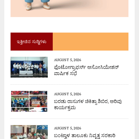
ಇತ್ತೀಚಿನ ಸುದ್ದಿಗಳು
AUGUST 5, 2026
ಫೊಟೋಗ್ರಾಫರ್ಸ್ ಅಸೋಸಿಯೇಶನ್
ವಾರ್ಷಿಕ ಸಭೆ
AUGUST 5, 2026
ಬರಡು ರಾಸುಗಳ ಚಿಕಿತ್ಸಾ ಶಿಬಿರ, ಅರಿವು
ಕಾರ್ಯಕ್ರಮ
AUGUST 5, 2026
ಬಂಟ್ವಾಳ ತಾಲೂಕು ನಿವೃತ್ತ ಸರಕಾರಿ