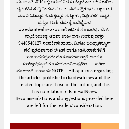
ಮಾಂಬಾಡಿ 2016ರಲ್ಲಿ ಆರಂಭಿಸಿದ ಬಂಟ್ವಾಳ ತಾಲೂಕಿನ ಕುರಿತು
ದೈನಂದಿನ ಸುದ್ದಿ ನೀಡುವ ಮೊದಲ ವೆಬ್ ಪತ್ರಿಕೆ ಇದು. ಲಕ್ಷಾಂತರ
ಮಂದಿ ಓದಿದ್ದಾರೆ, ಓದುತ್ತಿದ್ದಾರೆ. ಸುದ್ದಿಗಳು, ವಿಶ್ಲೇಷಣೆಗೆ ಆದ್ಯತೆ.
ಪ್ರಸ್ತುತ 10ನೇ ವರ್ಷಕ್ಕೆ ಕಾಲಿಟ್ಟಿರುವ
www.bantwalnews.comಗೆ ಆರ್ಥಿಕ ಸಹಕಾರವೂ ಬೇಕು.
ಪ್ರಾಯೋಜಕತ್ವ ಅಥವಾ ಜಾಹೀರಾತು ನೀಡುವುದಿದ್ದರೆ
9448548127 ಸಂಪರ್ಕಿಸಬಹುದು. ವಿ.ಸೂ: ಬಂಟ್ವಾಳನ್ಯೂಸ್
ನಲ್ಲಿ ಪ್ರಕಟವಾಗುವ ಲೇಖನ ಹಾಗೂ ಜಾಹೀರಾತುಗಳಿಗೆ
ಸಂಬಂಧಪಟ್ಟವರೇ ಹೊಣೆಗಾರರಾಗುತ್ತಾರೆ. ಅದಕ್ಕೂ
ಬಂಟ್ವಾಳನ್ಯೂಸ್ ಗೂ ಸಂಬಂಧವಿರುವುದಿಲ್ಲ. --- ಹರೀಶ
ಮಾಂಬಾಡಿ, ಸಂಪಾದಕNOTE: : All opinions regarding
the articles published in bantwalnews and the
related topic are those of the author, and this
has no relation to BantwalNews.
Recommendations and suggestions provided here
are left for the readers' consideration.