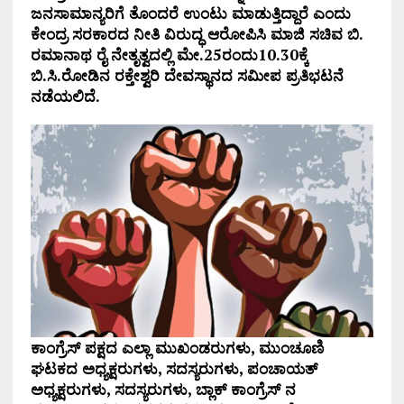
ಜನಸಾಮಾನ್ಯರಿಗೆ ತೊಂದರೆ ಉಂಟು ಮಾಡುತ್ತಿದ್ದಾರೆ ಎಂದು
ಕೇಂದ್ರ ಸರಕಾರದ ನೀತಿ ವಿರುದ್ಧ ಆರೋಪಿಸಿ ಮಾಜಿ ಸಚಿವ ಬಿ.
ರಮಾನಾಥ ರೈ ನೇತೃತ್ವದಲ್ಲಿ ಮೇ.25ರಂದು10.30ಕ್ಕೆ
ಬಿ.ಸಿ.ರೋಡಿನ ರಕ್ತೇಶ್ವರಿ ದೇವಸ್ಥಾನದ ಸಮೀಪ ಪ್ರತಿಭಟನೆ
ನಡೆಯಲಿದೆ.
ಕಾಂಗ್ರೆಸ್ ಪಕ್ಷದ ಎಲ್ಲಾ ಮುಖಂಡರುಗಳು, ಮುಂಚೂಣಿ
ಘಟಕದ ಅಧ್ಯಕ್ಷರುಗಳು, ಸದಸ್ಯರುಗಳು, ಪಂಚಾಯತ್
ಅಧ್ಯಕ್ಷರುಗಳು, ಸದಸ್ಯರುಗಳು, ಬ್ಲಾಕ್ ಕಾಂಗ್ರೆಸ್ ನ