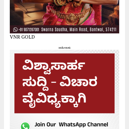
VNR GOLD
ಜಾಹೀರಾತು