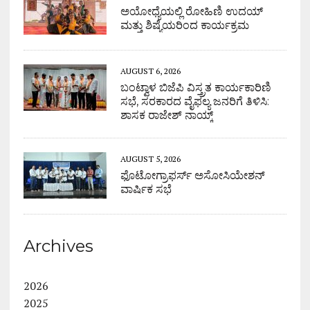
ಅಯೋಧ್ಯೆಯಲ್ಲಿ ರೋಹಿಣಿ ಉದಯ್
ಮತ್ತು ಶಿಷ್ಯೆಯರಿಂದ ಕಾರ್ಯಕ್ರಮ
AUGUST 6, 2026
ಬಂಟ್ವಾಳ ಬಿಜೆಪಿ ವಿಸ್ತ್ರತ ಕಾರ್ಯಕಾರಿಣಿ
ಸಭೆ, ಸರಕಾರದ ವೈಫಲ್ಯ ಜನರಿಗೆ ತಿಳಿಸಿ:
ಶಾಸಕ ರಾಜೇಶ್ ನಾಯ್ಕ್
AUGUST 5, 2026
ಫೊಟೋಗ್ರಾಫರ್ಸ್ ಅಸೋಸಿಯೇಶನ್
ವಾರ್ಷಿಕ ಸಭೆ
Archives
2026
2025