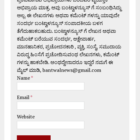
ಅಭಿಪ್ರಾಯ ಮಾತ್ರ. ಅವು ಬಂಟ್ವಾಳನ್ಯೂಸ್ ಗೆ ಸಂಬಂಧಿಸಿದ್ದು
ಅಲ್ಲ. ಈ ಲೇಖನಗಳು ಅಥವಾ ಕಮೆಂಟ್ ಗಳನ್ನು ಯಾವುದೇ
ಸಂದರ್ಭ ಬಂಟ್ವಾಳನ್ಯೂಸ್ ಸಂಪಾದಕೀಯ ಬಳಗ
ತೆಗೆದುಹಾಕಬಹುದು. ಬಂಟ್ವಾಳನ್ಯೂಸ್ ಗೆ ಲೇಖನ ಅಥವಾ
ಕಮೆಂಟ್ ಬರೆಯುವ ಸಂದರ್ಭ, ಆಕ್ಷೇಪಾರ್ಹ,
ಮಾನಹಾನಿಕರ, ಪ್ರಚೋದನಕಾರಿ , ವ್ಯಕ್ತಿ, ಸಂಸ್ಥೆ, ಸಮುದಾಯ
ವಿರುದ್ಧ ಹಿಂಸೆಗೆ ಪ್ರಚೋದಿಸುವಂಥ ಲೇಖನಗಳು, ಕಮೆಂಟ್
ಗಳನ್ನು ಹಾಕಬೇಡಿ. ಅಂಥದ್ದೇನಾದರೂ ಇದ್ದರೆ ನಮಗೆ ಈ
ಮೈಲ್ ಮಾಡಿ, bantwalnews@gmail.com
Name
*
Email
*
Website