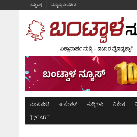
ನಮ್ಮ ಬಗ್ಗೆ
ನಮ್ಮನ್ನು ಸಂಪರ್ಕಿಸಿ
ಮುಖಪುಟ
ಇ-ಪೇಪರ್
ಸುದ್ದಿಗಳು
ವಿಶೇಷ
ನ
CART