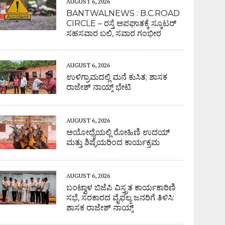
AUGUST 6, 2026
BANTWALNEWS : B.C.ROAD
CIRCLE – ರಸ್ತೆ ಅಪಘಾತಕ್ಕೆ ಸ್ಕೂಟರ್
ಸಹಸವಾರ ಬಲಿ, ಸವಾರ ಗಂಭೀರ
AUGUST 6, 2026
ಉಳಿಗ್ರಾಮದಲ್ಲಿ ಮನೆ ಕುಸಿತ; ಶಾಸಕ
ರಾಜೇಶ್ ನಾಯ್ಕ್ ಭೇಟಿ
AUGUST 6, 2026
ಅಯೋಧ್ಯೆಯಲ್ಲಿ ರೋಹಿಣಿ ಉದಯ್
ಮತ್ತು ಶಿಷ್ಯೆಯರಿಂದ ಕಾರ್ಯಕ್ರಮ
AUGUST 6, 2026
ಬಂಟ್ವಾಳ ಬಿಜೆಪಿ ವಿಸ್ತ್ರತ ಕಾರ್ಯಕಾರಿಣಿ
ಸಭೆ, ಸರಕಾರದ ವೈಫಲ್ಯ ಜನರಿಗೆ ತಿಳಿಸಿ:
ಶಾಸಕ ರಾಜೇಶ್ ನಾಯ್ಕ್