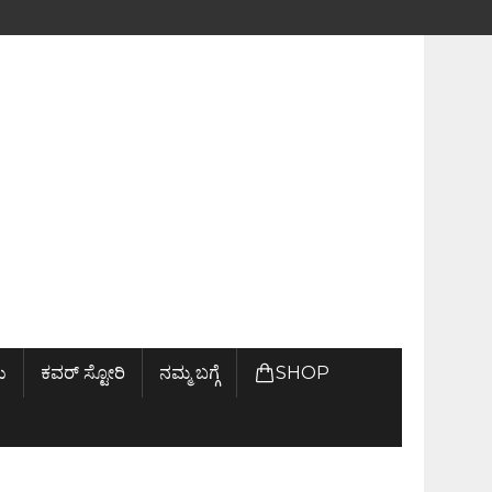
ು
ಕವರ್ ಸ್ಟೋರಿ
ನಮ್ಮ ಬಗ್ಗೆ
SHOP