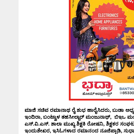
ಮಾಜಿ ಸಚಿವ ರಮಾನಾಥ ರೈ ಶುಭ ಹಾರೈಸಿದರು, ಬುಡಾ ಅಧ್ಯಕ್ಷ
ಇಂದಿರಾ, ಬಂಟ್ವಾಳ ತಹಸೀಲ್ದಾರ್ ಮಂಜುನಾಥ್, ಬಿಇಒ ಮಂಜ
ಎಸ್.ವಿ.ಎಸ್. ಶಾಲಾ ಮುಖ್ಯ ಶಿಕ್ಷಕಿ ರೋಷನಿ, ಶಿಕ್ಷಕರ ಸಂಘಟ
ಇಂದುಶೇಖರ, ಇಸಿಓಗಳಾದ ರಮಾನಂದ ನೂಜಿಪ್ಪಾಡಿ, ಸುಧಾ, ಪ್