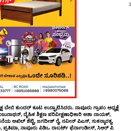
 ಬೇಬಿ ಕುಂದರ್ ಕೂಟ ಉದ್ಘಾಟಿಸಿದರು. ನಾವೂರು ಗ್ರಾಪಂ ಅಧ್ಯಕ್ಷೆ
ುನಾಥನ್, ದೈಹಿಕ ಶಿಕ್ಷಣ ಪರಿವೀಕ್ಷಣಾಧಿಕಾರಿ ಆಶಾ ನಾಯಕ್,
ನೆಯ ಅಖಿಲ್ ಶೆಟ್ಟಿ, ಜಗದೀಶ್ ರೈ, ನವೀನ್ ಪಿಎಸ್, ಸುಕನ್ಯಾರತ್ನ,
ರತಿಮಾ, ನಾವೂರು ಪಿಡಿಒ ರಾಬರ್ಟ್ ಫೆರ್ನಾಂಡೀಸ್, ಸಿಆರ್ ಪಿ