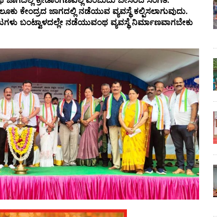
ೂಕು ಕೇಂದ್ರದ ಜಾಗದಲ್ಲಿ ನಡೆಯುವ ವ್ಯವಸ್ಥೆ ಕಲ್ಪಿಸಲಾಗುವುದು.
ೂಟಗಳು ಬಂಟ್ವಾಳದಲ್ಲೇ ನಡೆಯುವಂಥ ವ್ಯವಸ್ಥೆ ನಿರ್ಮಾಣವಾಗಬೇಕು