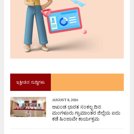
ಇತ್ತೀಚಿನ ಸುದ್ದಿಗಳು
AUGUST 8, 2026
ಅಖಂಡ ಭಾರತ ಸಂಕಲ್ಪ ದಿನ:
ಮಂಗಳೂರು ಗ್ರಾಮಾಂತರ ಜಿಲ್ಲೆಯ ಐದು
ಕಡೆ ಹಿಂಜಾವೇ ಕಾರ್ಯಕ್ರಮ