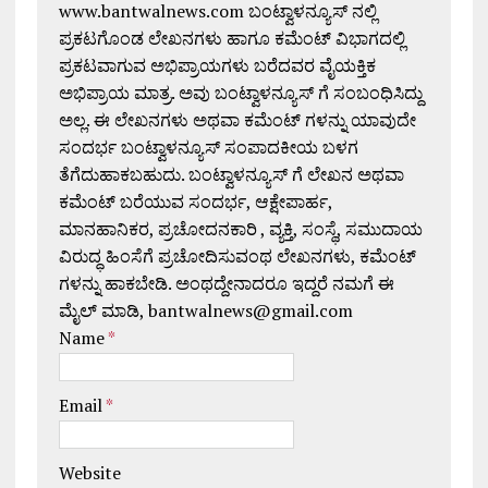
www.bantwalnews.com ಬಂಟ್ವಾಳನ್ಯೂಸ್ ನಲ್ಲಿ
ಪ್ರಕಟಗೊಂಡ ಲೇಖನಗಳು ಹಾಗೂ ಕಮೆಂಟ್ ವಿಭಾಗದಲ್ಲಿ
ಪ್ರಕಟವಾಗುವ ಅಭಿಪ್ರಾಯಗಳು ಬರೆದವರ ವೈಯಕ್ತಿಕ
ಅಭಿಪ್ರಾಯ ಮಾತ್ರ. ಅವು ಬಂಟ್ವಾಳನ್ಯೂಸ್ ಗೆ ಸಂಬಂಧಿಸಿದ್ದು
ಅಲ್ಲ. ಈ ಲೇಖನಗಳು ಅಥವಾ ಕಮೆಂಟ್ ಗಳನ್ನು ಯಾವುದೇ
ಸಂದರ್ಭ ಬಂಟ್ವಾಳನ್ಯೂಸ್ ಸಂಪಾದಕೀಯ ಬಳಗ
ತೆಗೆದುಹಾಕಬಹುದು. ಬಂಟ್ವಾಳನ್ಯೂಸ್ ಗೆ ಲೇಖನ ಅಥವಾ
ಕಮೆಂಟ್ ಬರೆಯುವ ಸಂದರ್ಭ, ಆಕ್ಷೇಪಾರ್ಹ,
ಮಾನಹಾನಿಕರ, ಪ್ರಚೋದನಕಾರಿ , ವ್ಯಕ್ತಿ, ಸಂಸ್ಥೆ, ಸಮುದಾಯ
ವಿರುದ್ಧ ಹಿಂಸೆಗೆ ಪ್ರಚೋದಿಸುವಂಥ ಲೇಖನಗಳು, ಕಮೆಂಟ್
ಗಳನ್ನು ಹಾಕಬೇಡಿ. ಅಂಥದ್ದೇನಾದರೂ ಇದ್ದರೆ ನಮಗೆ ಈ
ಮೈಲ್ ಮಾಡಿ, bantwalnews@gmail.com
Name
*
Email
*
Website