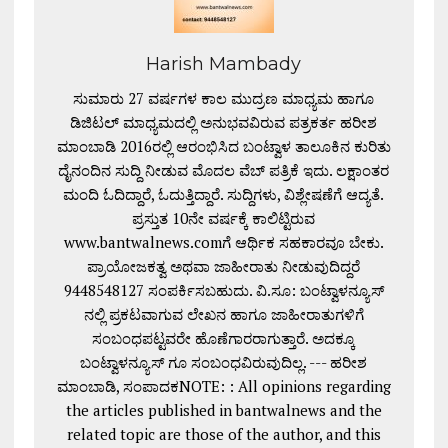
Harish Mambady
ಸುಮಾರು 27 ವರ್ಷಗಳ ಕಾಲ ಮುದ್ರಣ ಮಾಧ್ಯಮ ಹಾಗೂ
ಡಿಜಿಟಲ್ ಮಾಧ್ಯಮದಲ್ಲಿ ಅನುಭವವಿರುವ ಪತ್ರಕರ್ತ ಹರೀಶ
ಮಾಂಬಾಡಿ 2016ರಲ್ಲಿ ಆರಂಭಿಸಿದ ಬಂಟ್ವಾಳ ತಾಲೂಕಿನ ಕುರಿತು
ದೈನಂದಿನ ಸುದ್ದಿ ನೀಡುವ ಮೊದಲ ವೆಬ್ ಪತ್ರಿಕೆ ಇದು. ಲಕ್ಷಾಂತರ
ಮಂದಿ ಓದಿದ್ದಾರೆ, ಓದುತ್ತಿದ್ದಾರೆ. ಸುದ್ದಿಗಳು, ವಿಶ್ಲೇಷಣೆಗೆ ಆದ್ಯತೆ.
ಪ್ರಸ್ತುತ 10ನೇ ವರ್ಷಕ್ಕೆ ಕಾಲಿಟ್ಟಿರುವ
www.bantwalnews.comಗೆ ಆರ್ಥಿಕ ಸಹಕಾರವೂ ಬೇಕು.
ಪ್ರಾಯೋಜಕತ್ವ ಅಥವಾ ಜಾಹೀರಾತು ನೀಡುವುದಿದ್ದರೆ
9448548127 ಸಂಪರ್ಕಿಸಬಹುದು. ವಿ.ಸೂ: ಬಂಟ್ವಾಳನ್ಯೂಸ್
ನಲ್ಲಿ ಪ್ರಕಟವಾಗುವ ಲೇಖನ ಹಾಗೂ ಜಾಹೀರಾತುಗಳಿಗೆ
ಸಂಬಂಧಪಟ್ಟವರೇ ಹೊಣೆಗಾರರಾಗುತ್ತಾರೆ. ಅದಕ್ಕೂ
ಬಂಟ್ವಾಳನ್ಯೂಸ್ ಗೂ ಸಂಬಂಧವಿರುವುದಿಲ್ಲ. --- ಹರೀಶ
ಮಾಂಬಾಡಿ, ಸಂಪಾದಕNOTE: : All opinions regarding
the articles published in bantwalnews and the
related topic are those of the author, and this