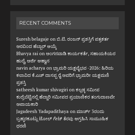
RECENT COMMENTS
Suresh belagaje
on
ಬಿ.ಟಿ. ರಂಜನ್ ಪ್ರಶಸ್ತಿಗೆ ಪತ್ರಕರ್ತ
ಅರವಿಂದ ಹೆಬ್ಬಾರ್ ಆಯ್ಕೆ
Bhavya rai
on
ಅಂಗನವಾಡಿ ಕಾರ್ಯಕರ್ತೆ, ಸಹಾಯಕಿಯರ
ಹುದ್ದೆ, ಅರ್ಜಿ ಆಹ್ವಾನ
navin acharya
on
ಭ್ರಾಮರಿ ಯಕ್ಷವೈಭವ -2026: ಹಿರಿಯ
ಕಲಾವಿದ ಕೆ.ಎಚ್ ದಾಸಪ್ಪ ರೈ ಅವರಿಗೆ ಭ್ರಾಮರೀ ಯಕ್ಷಮಣಿ
ಪ್ರಶಸ್ತಿ
satheesh kumar shivagiri
on
ಕಲ್ಲಡ್ಕ ಸಮೀಪ
ಕುದ್ರೆಬೆಟ್ಟಿನಲ್ಲಿ ಹೆದ್ದಾರಿ ಸಮೀಪದ ಪ್ರಯಾಣಿಕರ ತಂಗುದಾಣವೇ
ಅಪಾಯಕಾರಿ
Jagadeesh Yadapadithaya
on
ಮಾರ್ಚ್ 3ರಂದು
ಬ್ರಹ್ಮರಕೂಟ್ಲು ಟೋಲ್ ಗೇಟ್ ತೆರವು ಆಗ್ರಹಿಸಿ ಸಾಮೂಹಿಕ
ಧರಣಿ