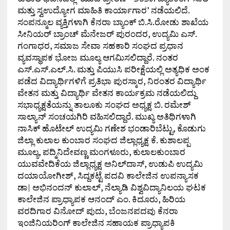
ಮತ್ತು ಸ್ವಉದ್ಯೋಗ ಮಾಹಿತಿ ಕಾರ್ಯಾಗಾರ’ ನಡೆಯಲಿದೆ.
ಸಂಪನ್ಮೂಲ ವ್ಯಕ್ತಿಗಳಾಗಿ ಕೆನರಾ ಬ್ಯಾಂಕ್ ಬಿ.ಸಿ.ರೋಡು ಶಾಖೆಯ
ಸೀನಿಯರ್ ಬ್ರಾಂಚ್ ಮೆನೇಜರ್ ಪುರಂದರ, ಉದ್ಯಮಿ ಎಸ್.
ಗಂಗಾಧರ, ಸಮಾಜ ಸೇವಾ ಸಹಕಾರಿ ಸಂಘದ ಪ್ರಧಾನ
ವ್ಯವಸ್ಥಾಪಕ ಭೋಜ ಮೂಲ್ಯ ಆಗಮಿಸಲಿದ್ದಾರೆ. ನಂತರ
ಎಸ್.ಎಸ್.ಎಲ್.ಸಿ. ಮತ್ತು ಪಿಯುಸಿ ಪರೀಕ್ಷೆಯಲ್ಲಿ ಅತ್ಯಧಿಕ ಅಂಕ
ಪಡೆದ ವಿದ್ಯಾರ್ಥಿಗಳಿಗೆ ಪ್ರತಿಭಾ ಪುರಸ್ಕಾರ, ನಿರಂತರ ವಿದ್ಯಾರ್ಥಿ
ವೇತನ ಮತ್ತು ವಿದ್ಯಾರ್ಥಿ ವೇತನ ಕಾರ್ಯಕ್ರಮ ನಡೆಯಲಿದ್ದು
ಸಭಾಧ್ಯಕ್ಷತೆಯನ್ನು ತಾಲೂಕು ಸಂಘದ ಅಧ್ಯಕ್ಷ ಬಿ. ರಮೇಶ್
ಸಾಲ್ಯಾನ್ ಸಂಚಯಗಿರಿ ವಹಿಸಲಿದ್ದಾರೆ. ಮುಖ್ಯ ಅತಿಥಿಗಳಾಗಿ
ನಾಸಿಕ್ ಹೊಟೇಲ್ ಉದ್ಯಮಿ ಗಣೇಶ ಭಂಡಾರಿಬೆಟ್ಟು, ಕೊಡುಗು
ಜಿಲ್ಲಾ ಕುಲಾಲ ಕುಂಬಾರ ಸಂಘದ ಜಿಲ್ಲಾಧ್ಯಕ್ಷ ಕೆ. ಕುಶಾಲಪ್ಪ
ಮೂಲ್ಯ, ಪದ್ಮಿನಿದೇವಣ್ಣ ಮಂಗಳೂರು, ಕುಲಾಲಕುಂಬಾರ
ಯುವವೇದಿಕೆಯ ಜಿಲ್ಲಾಧ್ಯಕ್ಷ ಅನಿಲ್‌ದಾಸ್, ಉಡುಪಿ ಉದ್ಯಮಿ
ದಯಾಯೋಗೀಶ್, ಸಿದ್ದಕಟ್ಟೆ ಪದವಿ ಕಾಲೇಜಿನ ಉಪನ್ಯಾಸಕ
ಡಾ| ಅಭಿನಂದನ್ ಕುಲಾಲ್, ನೆಲ್ಯಾಡಿ ವಿಶ್ವವಿದ್ಯಾನಿಲಯ ಘಟಕ
ಕಾಲೇಜಿನ ಪ್ರಾಧ್ಯಾಪಕ ಆನಂದ್ ಎಂ. ಕಿದೂರು, ಹಿರಿಯ
ವರದಿಗಾರ ವಿನೋದ್ ಪುದು, ಬೆಂಜನಪದವು ಕೆನರಾ
ಇಂಜಿನಿಯರಿಂಗ್ ಕಾಲೇಜಿನ ಸಹಾಯಕ ಪ್ರಾಧ್ಯಾಪಕಿ