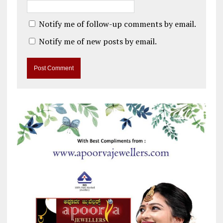
Notify me of follow-up comments by email.
Notify me of new posts by email.
A
l
t
e
r
n
a
t
i
v
e
: