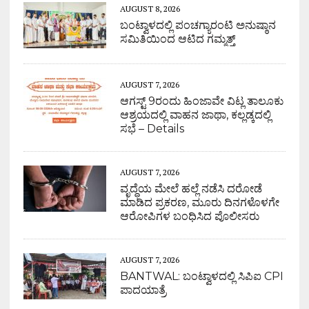
AUGUST 8, 2026
ಬಂಟ್ವಾಳದಲ್ಲಿ ಪಂಚಗ್ಯಾರಂಟಿ ಅನುಷ್ಠಾನ
ಸಮಿತಿಯಿಂದ ಆಟಿದ ಗಮ್ಮತ್ತ್
AUGUST 7, 2026
ಆಗಸ್ಟ್ 9ರಂದು ಹಿಂಜಾವೇ ವಿಟ್ಲ ತಾಲೂಕು
ಆಶ್ರಯದಲ್ಲಿ ವಾಹನ ಜಾಥಾ, ಕಲ್ಲಡ್ಕದಲ್ಲಿ
ಸಭೆ – Details
AUGUST 7, 2026
ವೃದ್ಧೆಯ ಮೇಲೆ ಹಲ್ಲೆ ನಡೆಸಿ ದರೋಡೆ
ಮಾಡಿದ ಪ್ರಕರಣ, ಮೂರು ದಿನಗಳೊಳಗೇ
ಆರೋಪಿಗಳ ಬಂಧಿಸಿದ ಪೊಲೀಸರು
AUGUST 7, 2026
BANTWAL: ಬಂಟ್ವಾಳದಲ್ಲಿ ಸಿಪಿಐ CPI
ಪಾದಯಾತ್ರೆ