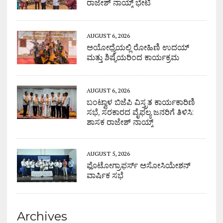
ರಾಜೇಶ್ ನಾಯ್ಕ್ ಭೇಟಿ
AUGUST 6, 2026
ಅಯೋಧ್ಯೆಯಲ್ಲಿ ರೋಹಿಣಿ ಉದಯ್
ಮತ್ತು ಶಿಷ್ಯೆಯರಿಂದ ಕಾರ್ಯಕ್ರಮ
AUGUST 6, 2026
ಬಂಟ್ವಾಳ ಬಿಜೆಪಿ ವಿಸ್ತ್ರತ ಕಾರ್ಯಕಾರಿಣಿ
ಸಭೆ, ಸರಕಾರದ ವೈಫಲ್ಯ ಜನರಿಗೆ ತಿಳಿಸಿ:
ಶಾಸಕ ರಾಜೇಶ್ ನಾಯ್ಕ್
AUGUST 5, 2026
ಫೊಟೋಗ್ರಾಫರ್ಸ್ ಅಸೋಸಿಯೇಶನ್
ವಾರ್ಷಿಕ ಸಭೆ
Archives