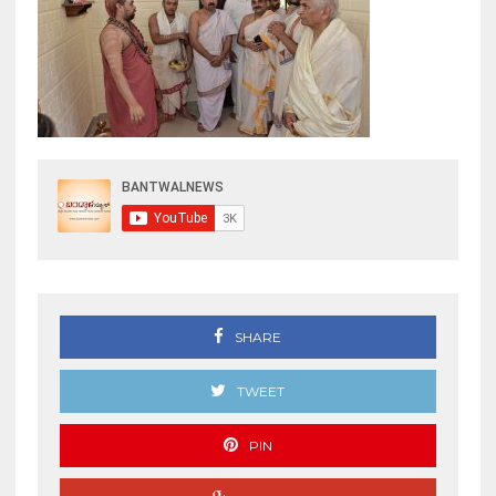
SHARE
TWEET
PIN