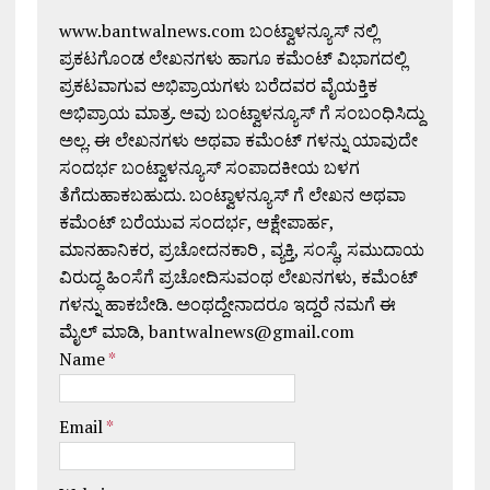
www.bantwalnews.com ಬಂಟ್ವಾಳನ್ಯೂಸ್ ನಲ್ಲಿ
ಪ್ರಕಟಗೊಂಡ ಲೇಖನಗಳು ಹಾಗೂ ಕಮೆಂಟ್ ವಿಭಾಗದಲ್ಲಿ
ಪ್ರಕಟವಾಗುವ ಅಭಿಪ್ರಾಯಗಳು ಬರೆದವರ ವೈಯಕ್ತಿಕ
ಅಭಿಪ್ರಾಯ ಮಾತ್ರ. ಅವು ಬಂಟ್ವಾಳನ್ಯೂಸ್ ಗೆ ಸಂಬಂಧಿಸಿದ್ದು
ಅಲ್ಲ. ಈ ಲೇಖನಗಳು ಅಥವಾ ಕಮೆಂಟ್ ಗಳನ್ನು ಯಾವುದೇ
ಸಂದರ್ಭ ಬಂಟ್ವಾಳನ್ಯೂಸ್ ಸಂಪಾದಕೀಯ ಬಳಗ
ತೆಗೆದುಹಾಕಬಹುದು. ಬಂಟ್ವಾಳನ್ಯೂಸ್ ಗೆ ಲೇಖನ ಅಥವಾ
ಕಮೆಂಟ್ ಬರೆಯುವ ಸಂದರ್ಭ, ಆಕ್ಷೇಪಾರ್ಹ,
ಮಾನಹಾನಿಕರ, ಪ್ರಚೋದನಕಾರಿ , ವ್ಯಕ್ತಿ, ಸಂಸ್ಥೆ, ಸಮುದಾಯ
ವಿರುದ್ಧ ಹಿಂಸೆಗೆ ಪ್ರಚೋದಿಸುವಂಥ ಲೇಖನಗಳು, ಕಮೆಂಟ್
ಗಳನ್ನು ಹಾಕಬೇಡಿ. ಅಂಥದ್ದೇನಾದರೂ ಇದ್ದರೆ ನಮಗೆ ಈ
ಮೈಲ್ ಮಾಡಿ, bantwalnews@gmail.com
Name
*
Email
*