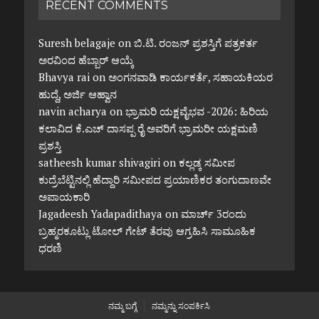
RECENT COMMENTS
Suresh belagaje
on
ಬಿ.ಟಿ. ರಂಜನ್ ಪ್ರಶಸ್ತಿಗೆ ಪತ್ರಕರ್ತ
ಅರವಿಂದ ಹೆಬ್ಬಾರ್ ಆಯ್ಕೆ
Bhavya rai
on
ಅಂಗನವಾಡಿ ಕಾರ್ಯಕರ್ತೆ, ಸಹಾಯಕಿಯರ
ಹುದ್ದೆ, ಅರ್ಜಿ ಆಹ್ವಾನ
navin acharya
on
ಭ್ರಾಮರಿ ಯಕ್ಷವೈಭವ -2026: ಹಿರಿಯ
ಕಲಾವಿದ ಕೆ.ಎಚ್ ದಾಸಪ್ಪ ರೈ ಅವರಿಗೆ ಭ್ರಾಮರೀ ಯಕ್ಷಮಣಿ
ಪ್ರಶಸ್ತಿ
satheesh kumar shivagiri
on
ಕಲ್ಲಡ್ಕ ಸಮೀಪ
ಕುದ್ರೆಬೆಟ್ಟಿನಲ್ಲಿ ಹೆದ್ದಾರಿ ಸಮೀಪದ ಪ್ರಯಾಣಿಕರ ತಂಗುದಾಣವೇ
ಅಪಾಯಕಾರಿ
Jagadeesh Yadapadithaya
on
ಮಾರ್ಚ್ 3ರಂದು
ಬ್ರಹ್ಮರಕೂಟ್ಲು ಟೋಲ್ ಗೇಟ್ ತೆರವು ಆಗ್ರಹಿಸಿ ಸಾಮೂಹಿಕ
ಧರಣಿ
ನಮ್ಮ ಬಗ್ಗೆ
ನಮ್ಮನ್ನು ಸಂಪರ್ಕಿಸಿ