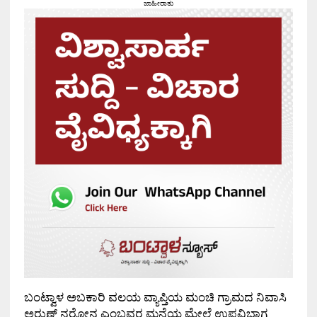
ಜಾಹೀರಾತು
ಬಂಟ್ವಾಳ ಅಬಕಾರಿ ವಲಯ ವ್ಯಾಪ್ತಿಯ ಮಂಚಿ ಗ್ರಾಮದ ನಿವಾಸಿ
ಅರುಣ್ ನರೋನ್ಹ ಎಂಬವರ ಮನೆಯ ಮೇಲೆ ಉಪವಿಭಾಗ