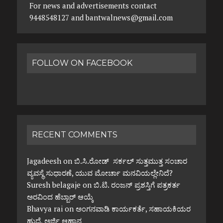
For news and advertisements contact
9448548127 and bantwalnews@gmail.com
FOLLOW ON FACEBOOK
RECENT COMMENTS
Jagadeesh
on
ಬಿ.ಸಿ.ರೋಡ್ ಸರ್ಕಲ್ ಸುತ್ತಮುತ್ತ ಸಂಚಾರ
ವ್ಯವಸ್ಥೆ ಸುಧಾರಣೆ, ಯುವ ಮೋರ್ಚಾ ಮನವಿಯಲ್ಲೇನಿದೆ?
Suresh belagaje
on
ಬಿ.ಟಿ. ರಂಜನ್ ಪ್ರಶಸ್ತಿಗೆ ಪತ್ರಕರ್ತ
ಅರವಿಂದ ಹೆಬ್ಬಾರ್ ಆಯ್ಕೆ
Bhavya rai
on
ಅಂಗನವಾಡಿ ಕಾರ್ಯಕರ್ತೆ, ಸಹಾಯಕಿಯರ
ಹುದ್ದೆ, ಅರ್ಜಿ ಆಹ್ವಾನ