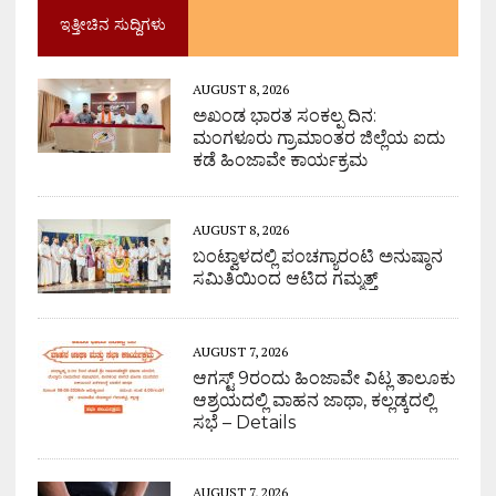
ಇತ್ತೀಚಿನ ಸುದ್ದಿಗಳು
AUGUST 8, 2026
ಅಖಂಡ ಭಾರತ ಸಂಕಲ್ಪ ದಿನ:
ಮಂಗಳೂರು ಗ್ರಾಮಾಂತರ ಜಿಲ್ಲೆಯ ಐದು
ಕಡೆ ಹಿಂಜಾವೇ ಕಾರ್ಯಕ್ರಮ
AUGUST 8, 2026
ಬಂಟ್ವಾಳದಲ್ಲಿ ಪಂಚಗ್ಯಾರಂಟಿ ಅನುಷ್ಠಾನ
ಸಮಿತಿಯಿಂದ ಆಟಿದ ಗಮ್ಮತ್ತ್
AUGUST 7, 2026
ಆಗಸ್ಟ್ 9ರಂದು ಹಿಂಜಾವೇ ವಿಟ್ಲ ತಾಲೂಕು
ಆಶ್ರಯದಲ್ಲಿ ವಾಹನ ಜಾಥಾ, ಕಲ್ಲಡ್ಕದಲ್ಲಿ
ಸಭೆ – Details
AUGUST 7, 2026