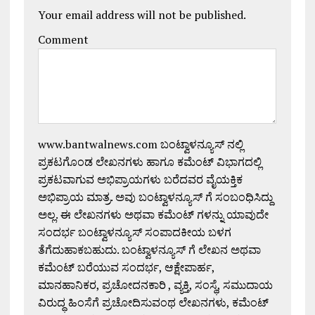
Your email address will not be published.
Comment
www.bantwalnews.com ಬಂಟ್ವಾಳನ್ಯೂಸ್ ನಲ್ಲಿ
ಪ್ರಕಟಗೊಂಡ ಲೇಖನಗಳು ಹಾಗೂ ಕಮೆಂಟ್ ವಿಭಾಗದಲ್ಲಿ
ಪ್ರಕಟವಾಗುವ ಅಭಿಪ್ರಾಯಗಳು ಬರೆದವರ ವೈಯಕ್ತಿಕ
ಅಭಿಪ್ರಾಯ ಮಾತ್ರ. ಅವು ಬಂಟ್ವಾಳನ್ಯೂಸ್ ಗೆ ಸಂಬಂಧಿಸಿದ್ದು
ಅಲ್ಲ. ಈ ಲೇಖನಗಳು ಅಥವಾ ಕಮೆಂಟ್ ಗಳನ್ನು ಯಾವುದೇ
ಸಂದರ್ಭ ಬಂಟ್ವಾಳನ್ಯೂಸ್ ಸಂಪಾದಕೀಯ ಬಳಗ
ತೆಗೆದುಹಾಕಬಹುದು. ಬಂಟ್ವಾಳನ್ಯೂಸ್ ಗೆ ಲೇಖನ ಅಥವಾ
ಕಮೆಂಟ್ ಬರೆಯುವ ಸಂದರ್ಭ, ಆಕ್ಷೇಪಾರ್ಹ,
ಮಾನಹಾನಿಕರ, ಪ್ರಚೋದನಕಾರಿ , ವ್ಯಕ್ತಿ, ಸಂಸ್ಥೆ, ಸಮುದಾಯ
ವಿರುದ್ಧ ಹಿಂಸೆಗೆ ಪ್ರಚೋದಿಸುವಂಥ ಲೇಖನಗಳು, ಕಮೆಂಟ್