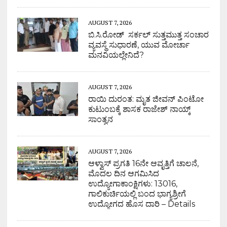
AUGUST 7, 2026
ಬಿ.ಸಿ.ರೋಡ್ ಸರ್ಕಲ್ ಸುತ್ತಮುತ್ತ ಸಂಚಾರ
ವ್ಯವಸ್ಥೆ ಸುಧಾರಣೆ, ಯುವ ಮೋರ್ಚಾ
ಮನವಿಯಲ್ಲೇನಿದೆ?
AUGUST 7, 2026
ರಾಯಿ ದುರಂತ: ಮೃತ ಜೀವನ್ ಪಿಂಟೋ
ಕುಟುಂಬಕ್ಕೆ ಶಾಸಕ ರಾಜೇಶ್ ನಾಯ್ಕ್
ಸಾಂತ್ವನ
AUGUST 7, 2026
ಆಳ್ವಾಸ್ ಪ್ರಗತಿ 16ನೇ ಆವೃತ್ತಿಗೆ ಚಾಲನೆ,
ಮೊದಲ ದಿನ ಆಗಮಿಸಿದ
ಉದ್ಯೋಗಾಕಾಂಕ್ಷಿಗಳು: 13016,
ಗಾಲಿಕುರ್ಚಿಯಲ್ಲಿ ಬಂದ ಭಾಗ್ಯಶ್ರೀಗೆ
ಉದ್ಯೋಗದ ಹೊಸ ದಾರಿ – Details