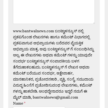
www.bantwalnews.com ಬಂಟ್ವಾಳನ್ಯೂಸ್ ನಲ್ಲಿ
ಪ್ರಕಟಗೊಂಡ ಲೇಖನಗಳು ಹಾಗೂ ಕಮೆಂಟ್ ವಿಭಾಗದಲ್ಲಿ
ಪ್ರಕಟವಾಗುವ ಅಭಿಪ್ರಾಯಗಳು ಬರೆದವರ ವೈಯಕ್ತಿಕ
ಅಭಿಪ್ರಾಯ ಮಾತ್ರ. ಅವು ಬಂಟ್ವಾಳನ್ಯೂಸ್ ಗೆ ಸಂಬಂಧಿಸಿದ್ದು
ಅಲ್ಲ. ಈ ಲೇಖನಗಳು ಅಥವಾ ಕಮೆಂಟ್ ಗಳನ್ನು ಯಾವುದೇ
ಸಂದರ್ಭ ಬಂಟ್ವಾಳನ್ಯೂಸ್ ಸಂಪಾದಕೀಯ ಬಳಗ
ತೆಗೆದುಹಾಕಬಹುದು. ಬಂಟ್ವಾಳನ್ಯೂಸ್ ಗೆ ಲೇಖನ ಅಥವಾ
ಕಮೆಂಟ್ ಬರೆಯುವ ಸಂದರ್ಭ, ಆಕ್ಷೇಪಾರ್ಹ,
ಮಾನಹಾನಿಕರ, ಪ್ರಚೋದನಕಾರಿ , ವ್ಯಕ್ತಿ, ಸಂಸ್ಥೆ, ಸಮುದಾಯ
ವಿರುದ್ಧ ಹಿಂಸೆಗೆ ಪ್ರಚೋದಿಸುವಂಥ ಲೇಖನಗಳು, ಕಮೆಂಟ್
ಗಳನ್ನು ಹಾಕಬೇಡಿ. ಅಂಥದ್ದೇನಾದರೂ ಇದ್ದರೆ ನಮಗೆ ಈ
ಮೈಲ್ ಮಾಡಿ, bantwalnews@gmail.com
Name
*