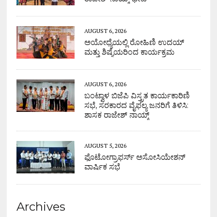
AUGUST 6, 2026
ಅಯೋಧ್ಯೆಯಲ್ಲಿ ರೋಹಿಣಿ ಉದಯ್
ಮತ್ತು ಶಿಷ್ಯೆಯರಿಂದ ಕಾರ್ಯಕ್ರಮ
AUGUST 6, 2026
ಬಂಟ್ವಾಳ ಬಿಜೆಪಿ ವಿಸ್ತ್ರತ ಕಾರ್ಯಕಾರಿಣಿ
ಸಭೆ, ಸರಕಾರದ ವೈಫಲ್ಯ ಜನರಿಗೆ ತಿಳಿಸಿ:
ಶಾಸಕ ರಾಜೇಶ್ ನಾಯ್ಕ್
AUGUST 5, 2026
ಫೊಟೋಗ್ರಾಫರ್ಸ್ ಅಸೋಸಿಯೇಶನ್
ವಾರ್ಷಿಕ ಸಭೆ
Archives