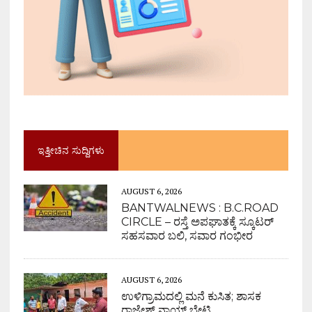
ಇತ್ತೀಚಿನ ಸುದ್ದಿಗಳು
AUGUST 6, 2026
BANTWALNEWS : B.C.ROAD
CIRCLE – ರಸ್ತೆ ಅಪಘಾತಕ್ಕೆ ಸ್ಕೂಟರ್
ಸಹಸವಾರ ಬಲಿ, ಸವಾರ ಗಂಭೀರ
AUGUST 6, 2026
ಉಳಿಗ್ರಾಮದಲ್ಲಿ ಮನೆ ಕುಸಿತ; ಶಾಸಕ
ರಾಜೇಶ್ ನಾಯ್ಕ್ ಭೇಟಿ