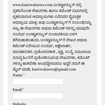
www.bantwalnews.com ಬಂಟ್ವಾಳನ್ಯೂಸ್ ನಲ್ಲಿ
ಪ್ರಕಟಗೊಂಡ ಲೇಖನಗಳು ಹಾಗೂ ಕಮೆಂಟ್ ವಿಭಾಗದಲ್ಲಿ
ಪ್ರಕಟವಾಗುವ ಅಭಿಪ್ರಾಯಗಳು ಬರೆದವರ ವೈಯಕ್ತಿಕ
ಅಭಿಪ್ರಾಯ ಮಾತ್ರ. ಅವು ಬಂಟ್ವಾಳನ್ಯೂಸ್ ಗೆ ಸಂಬಂಧಿಸಿದ್ದು
ಅಲ್ಲ. ಈ ಲೇಖನಗಳು ಅಥವಾ ಕಮೆಂಟ್ ಗಳನ್ನು ಯಾವುದೇ
ಸಂದರ್ಭ ಬಂಟ್ವಾಳನ್ಯೂಸ್ ಸಂಪಾದಕೀಯ ಬಳಗ
ತೆಗೆದುಹಾಕಬಹುದು. ಬಂಟ್ವಾಳನ್ಯೂಸ್ ಗೆ ಲೇಖನ ಅಥವಾ
ಕಮೆಂಟ್ ಬರೆಯುವ ಸಂದರ್ಭ, ಆಕ್ಷೇಪಾರ್ಹ,
ಮಾನಹಾನಿಕರ, ಪ್ರಚೋದನಕಾರಿ , ವ್ಯಕ್ತಿ, ಸಂಸ್ಥೆ, ಸಮುದಾಯ
ವಿರುದ್ಧ ಹಿಂಸೆಗೆ ಪ್ರಚೋದಿಸುವಂಥ ಲೇಖನಗಳು, ಕಮೆಂಟ್
ಗಳನ್ನು ಹಾಕಬೇಡಿ. ಅಂಥದ್ದೇನಾದರೂ ಇದ್ದರೆ ನಮಗೆ ಈ
ಮೈಲ್ ಮಾಡಿ, bantwalnews@gmail.com
Name
*
Email
*
Website