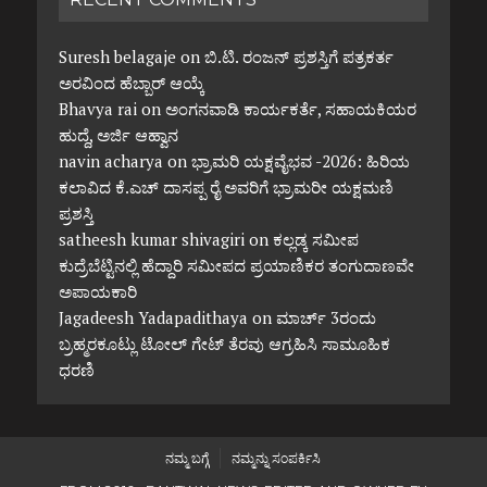
Suresh belagaje
on
ಬಿ.ಟಿ. ರಂಜನ್ ಪ್ರಶಸ್ತಿಗೆ ಪತ್ರಕರ್ತ
ಅರವಿಂದ ಹೆಬ್ಬಾರ್ ಆಯ್ಕೆ
Bhavya rai
on
ಅಂಗನವಾಡಿ ಕಾರ್ಯಕರ್ತೆ, ಸಹಾಯಕಿಯರ
ಹುದ್ದೆ, ಅರ್ಜಿ ಆಹ್ವಾನ
navin acharya
on
ಭ್ರಾಮರಿ ಯಕ್ಷವೈಭವ -2026: ಹಿರಿಯ
ಕಲಾವಿದ ಕೆ.ಎಚ್ ದಾಸಪ್ಪ ರೈ ಅವರಿಗೆ ಭ್ರಾಮರೀ ಯಕ್ಷಮಣಿ
ಪ್ರಶಸ್ತಿ
satheesh kumar shivagiri
on
ಕಲ್ಲಡ್ಕ ಸಮೀಪ
ಕುದ್ರೆಬೆಟ್ಟಿನಲ್ಲಿ ಹೆದ್ದಾರಿ ಸಮೀಪದ ಪ್ರಯಾಣಿಕರ ತಂಗುದಾಣವೇ
ಅಪಾಯಕಾರಿ
Jagadeesh Yadapadithaya
on
ಮಾರ್ಚ್ 3ರಂದು
ಬ್ರಹ್ಮರಕೂಟ್ಲು ಟೋಲ್ ಗೇಟ್ ತೆರವು ಆಗ್ರಹಿಸಿ ಸಾಮೂಹಿಕ
ಧರಣಿ
ನಮ್ಮ ಬಗ್ಗೆ
ನಮ್ಮನ್ನು ಸಂಪರ್ಕಿಸಿ