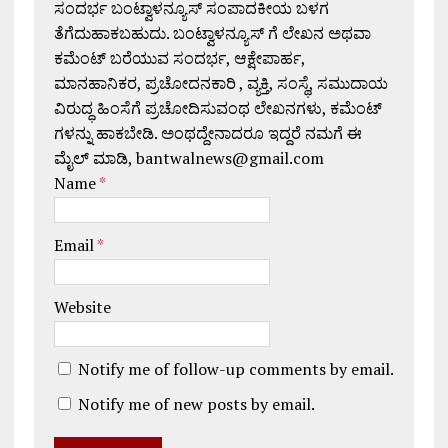
ಸಂದರ್ಭ ಬಂಟ್ವಾಳನ್ಯೂಸ್ ಸಂಪಾದಕೀಯ ಬಳಗ
ತೆಗೆದುಹಾಕಬಹುದು. ಬಂಟ್ವಾಳನ್ಯೂಸ್ ಗೆ ಲೇಖನ ಅಥವಾ
ಕಮೆಂಟ್ ಬರೆಯುವ ಸಂದರ್ಭ, ಆಕ್ಷೇಪಾರ್ಹ,
ಮಾನಹಾನಿಕರ, ಪ್ರಚೋದನಕಾರಿ , ವ್ಯಕ್ತಿ, ಸಂಸ್ಥೆ, ಸಮುದಾಯ
ವಿರುದ್ಧ ಹಿಂಸೆಗೆ ಪ್ರಚೋದಿಸುವಂಥ ಲೇಖನಗಳು, ಕಮೆಂಟ್
ಗಳನ್ನು ಹಾಕಬೇಡಿ. ಅಂಥದ್ದೇನಾದರೂ ಇದ್ದರೆ ನಮಗೆ ಈ
ಮೈಲ್ ಮಾಡಿ, bantwalnews@gmail.com
Name
*
Email
*
Website
Notify me of follow-up comments by email.
Notify me of new posts by email.