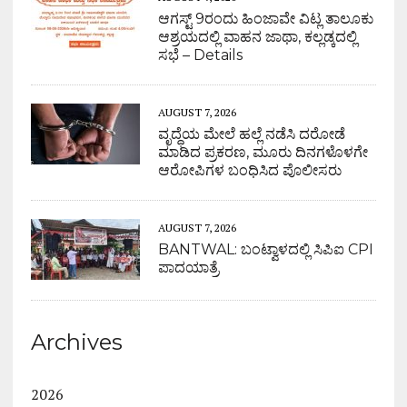
ಆಗಸ್ಟ್ 9ರಂದು ಹಿಂಜಾವೇ ವಿಟ್ಲ ತಾಲೂಕು
ಆಶ್ರಯದಲ್ಲಿ ವಾಹನ ಜಾಥಾ, ಕಲ್ಲಡ್ಕದಲ್ಲಿ
ಸಭೆ – Details
AUGUST 7, 2026
ವೃದ್ಧೆಯ ಮೇಲೆ ಹಲ್ಲೆ ನಡೆಸಿ ದರೋಡೆ
ಮಾಡಿದ ಪ್ರಕರಣ, ಮೂರು ದಿನಗಳೊಳಗೇ
ಆರೋಪಿಗಳ ಬಂಧಿಸಿದ ಪೊಲೀಸರು
AUGUST 7, 2026
BANTWAL: ಬಂಟ್ವಾಳದಲ್ಲಿ ಸಿಪಿಐ CPI
ಪಾದಯಾತ್ರೆ
Archives
2026