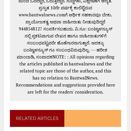
ಮಂದಿ ಓದಿದ್ದಾರೆ, ಓದುತ್ತಿದ್ದಾರೆ. ಸುದ್ದಿಗಳು, ವಿಶ್ಲೇಷಣೆಗೆ ಆದ್ಯತೆ.
ಪ್ರಸ್ತುತ 10ನೇ ವರ್ಷಕ್ಕೆ ಕಾಲಿಟ್ಟಿರುವ
www.bantwalnews.comಗೆ ಆರ್ಥಿಕ ಸಹಕಾರವೂ ಬೇಕು.
ಪ್ರಾಯೋಜಕತ್ವ ಅಥವಾ ಜಾಹೀರಾತು ನೀಡುವುದಿದ್ದರೆ
9448548127 ಸಂಪರ್ಕಿಸಬಹುದು. ವಿ.ಸೂ: ಬಂಟ್ವಾಳನ್ಯೂಸ್
ನಲ್ಲಿ ಪ್ರಕಟವಾಗುವ ಲೇಖನ ಹಾಗೂ ಜಾಹೀರಾತುಗಳಿಗೆ
ಸಂಬಂಧಪಟ್ಟವರೇ ಹೊಣೆಗಾರರಾಗುತ್ತಾರೆ. ಅದಕ್ಕೂ
ಬಂಟ್ವಾಳನ್ಯೂಸ್ ಗೂ ಸಂಬಂಧವಿರುವುದಿಲ್ಲ. --- ಹರೀಶ
ಮಾಂಬಾಡಿ, ಸಂಪಾದಕNOTE: : All opinions regarding
the articles published in bantwalnews and the
related topic are those of the author, and this
has no relation to BantwalNews.
Recommendations and suggestions provided here
are left for the readers' consideration.
RELATED ARTICLES