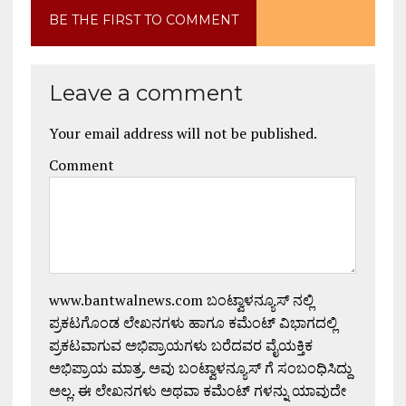
BE THE FIRST TO COMMENT
Leave a comment
Your email address will not be published.
Comment
www.bantwalnews.com ಬಂಟ್ವಾಳನ್ಯೂಸ್ ನಲ್ಲಿ
ಪ್ರಕಟಗೊಂಡ ಲೇಖನಗಳು ಹಾಗೂ ಕಮೆಂಟ್ ವಿಭಾಗದಲ್ಲಿ
ಪ್ರಕಟವಾಗುವ ಅಭಿಪ್ರಾಯಗಳು ಬರೆದವರ ವೈಯಕ್ತಿಕ
ಅಭಿಪ್ರಾಯ ಮಾತ್ರ. ಅವು ಬಂಟ್ವಾಳನ್ಯೂಸ್ ಗೆ ಸಂಬಂಧಿಸಿದ್ದು
ಅಲ್ಲ. ಈ ಲೇಖನಗಳು ಅಥವಾ ಕಮೆಂಟ್ ಗಳನ್ನು ಯಾವುದೇ