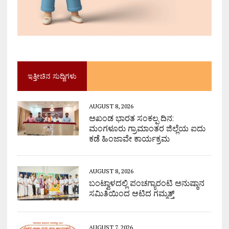
ಇತ್ತೀಚಿನ ಸುದ್ದಿಗಳು
AUGUST 8, 2026
ಅಖಂಡ ಭಾರತ ಸಂಕಲ್ಪ ದಿನ:
ಮಂಗಳೂರು ಗ್ರಾಮಾಂತರ ಜಿಲ್ಲೆಯ ಐದು
ಕಡೆ ಹಿಂಜಾವೇ ಕಾರ್ಯಕ್ರಮ
AUGUST 8, 2026
ಬಂಟ್ವಾಳದಲ್ಲಿ ಪಂಚಗ್ಯಾರಂಟಿ ಅನುಷ್ಠಾನ
ಸಮಿತಿಯಿಂದ ಆಟಿದ ಗಮ್ಮತ್ತ್
AUGUST 7, 2026