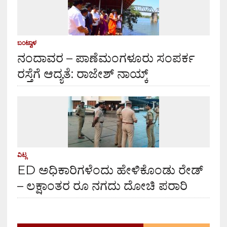
ಬಂಟ್ವಾಳ
ನಂದಾವರ – ಪಾಣೆಮಂಗಳೂರು ಸಂಪರ್ಕ
ರಸ್ತೆಗೆ ಆದ್ಯತೆ: ರಾಜೇಶ್ ನಾಯ್ಕ್
ವಿಟ್ಲ
ED ಅಧಿಕಾರಿಗಳೆಂದು ಹೇಳಿಕೊಂಡು ರೇಡ್
– ಲಕ್ಷಾಂತರ ರೂ ನಗದು ದೋಚಿ ಪರಾರಿ