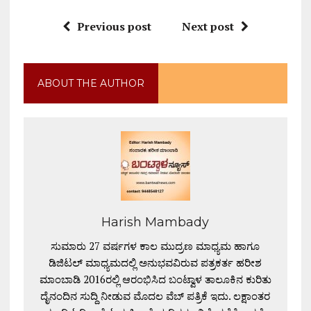
Previous post
Next post
ABOUT THE AUTHOR
Harish Mambady
ಸುಮಾರು 27 ವರ್ಷಗಳ ಕಾಲ ಮುದ್ರಣ ಮಾಧ್ಯಮ ಹಾಗೂ
ಡಿಜಿಟಲ್ ಮಾಧ್ಯಮದಲ್ಲಿ ಅನುಭವವಿರುವ ಪತ್ರಕರ್ತ ಹರೀಶ
ಮಾಂಬಾಡಿ 2016ರಲ್ಲಿ ಆರಂಭಿಸಿದ ಬಂಟ್ವಾಳ ತಾಲೂಕಿನ ಕುರಿತು
ದೈನಂದಿನ ಸುದ್ದಿ ನೀಡುವ ಮೊದಲ ವೆಬ್ ಪತ್ರಿಕೆ ಇದು. ಲಕ್ಷಾಂತರ