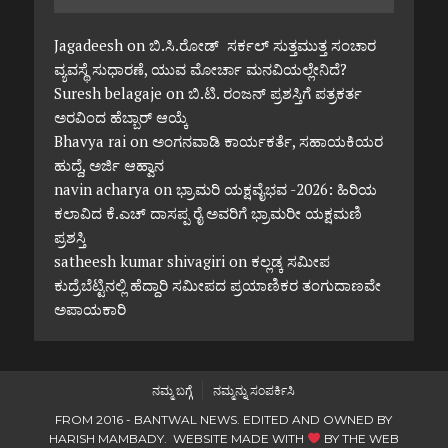
Jagadeesh
on
ಬಿ.ಸಿ.ರೋಡ್ ಸರ್ಕಲ್ ಸುತ್ತಮುತ್ತ ಸಂಚಾರ
ವ್ಯವಸ್ಥೆ ಸುಧಾರಣೆ, ಯುವ ಮೋರ್ಚಾ ಮನವಿಯಲ್ಲೇನಿದೆ?
Suresh belagaje
on
ಬಿ.ಟಿ. ರಂಜನ್ ಪ್ರಶಸ್ತಿಗೆ ಪತ್ರಕರ್ತ
ಅರವಿಂದ ಹೆಬ್ಬಾರ್ ಆಯ್ಕೆ
Bhavya rai
on
ಅಂಗನವಾಡಿ ಕಾರ್ಯಕರ್ತೆ, ಸಹಾಯಕಿಯರ
ಹುದ್ದೆ, ಅರ್ಜಿ ಆಹ್ವಾನ
navin acharya
on
ಭ್ರಾಮರಿ ಯಕ್ಷವೈಭವ -2026: ಹಿರಿಯ
ಕಲಾವಿದ ಕೆ.ಎಚ್ ದಾಸಪ್ಪ ರೈ ಅವರಿಗೆ ಭ್ರಾಮರೀ ಯಕ್ಷಮಣಿ
ಪ್ರಶಸ್ತಿ
satheesh kumar shivagiri
on
ಕಲ್ಲಡ್ಕ ಸಮೀಪ
ಕುದ್ರೆಬೆಟ್ಟಿನಲ್ಲಿ ಹೆದ್ದಾರಿ ಸಮೀಪದ ಪ್ರಯಾಣಿಕರ ತಂಗುದಾಣವೇ
ಅಪಾಯಕಾರಿ
ನಮ್ಮ ಬಗ್ಗೆ
ನಮ್ಮನ್ನು ಸಂಪರ್ಕಿಸಿ
FROM 2016 - BANTWAL NEWS. EDITED AND OWNED BY
HARISH MAMBADY. WEBSITE MADE WITH
BY
THE WEB