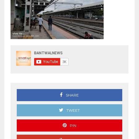
SHARE
TWEET
PIN