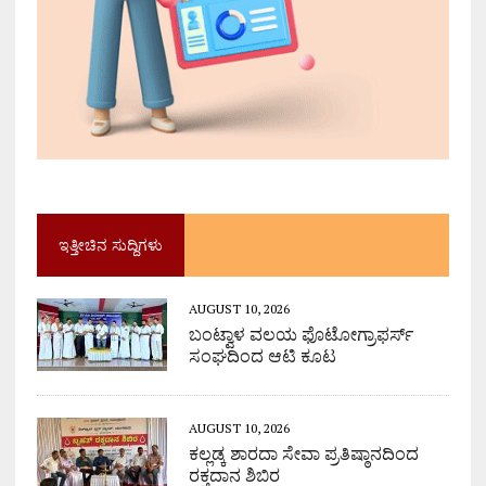
ಇತ್ತೀಚಿನ ಸುದ್ದಿಗಳು
AUGUST 10, 2026
ಬಂಟ್ವಾಳ ವಲಯ ಫೊಟೋಗ್ರಾಫರ್ಸ್
ಸಂಘದಿಂದ ಆಟಿ ಕೂಟ
AUGUST 10, 2026
ಕಲ್ಲಡ್ಕ ಶಾರದಾ ಸೇವಾ ಪ್ರತಿಷ್ಠಾನದಿಂದ
ರಕ್ತದಾನ ಶಿಬಿರ