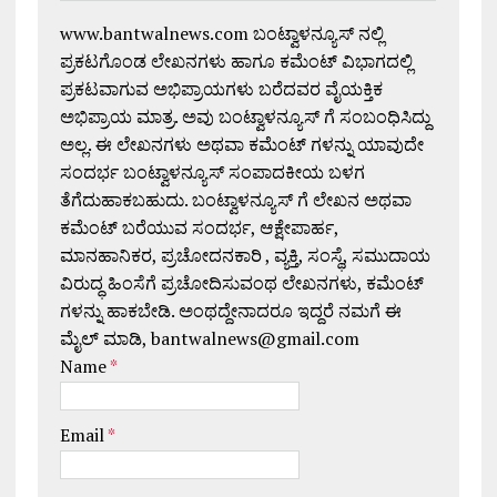
www.bantwalnews.com ಬಂಟ್ವಾಳನ್ಯೂಸ್ ನಲ್ಲಿ
ಪ್ರಕಟಗೊಂಡ ಲೇಖನಗಳು ಹಾಗೂ ಕಮೆಂಟ್ ವಿಭಾಗದಲ್ಲಿ
ಪ್ರಕಟವಾಗುವ ಅಭಿಪ್ರಾಯಗಳು ಬರೆದವರ ವೈಯಕ್ತಿಕ
ಅಭಿಪ್ರಾಯ ಮಾತ್ರ. ಅವು ಬಂಟ್ವಾಳನ್ಯೂಸ್ ಗೆ ಸಂಬಂಧಿಸಿದ್ದು
ಅಲ್ಲ. ಈ ಲೇಖನಗಳು ಅಥವಾ ಕಮೆಂಟ್ ಗಳನ್ನು ಯಾವುದೇ
ಸಂದರ್ಭ ಬಂಟ್ವಾಳನ್ಯೂಸ್ ಸಂಪಾದಕೀಯ ಬಳಗ
ತೆಗೆದುಹಾಕಬಹುದು. ಬಂಟ್ವಾಳನ್ಯೂಸ್ ಗೆ ಲೇಖನ ಅಥವಾ
ಕಮೆಂಟ್ ಬರೆಯುವ ಸಂದರ್ಭ, ಆಕ್ಷೇಪಾರ್ಹ,
ಮಾನಹಾನಿಕರ, ಪ್ರಚೋದನಕಾರಿ , ವ್ಯಕ್ತಿ, ಸಂಸ್ಥೆ, ಸಮುದಾಯ
ವಿರುದ್ಧ ಹಿಂಸೆಗೆ ಪ್ರಚೋದಿಸುವಂಥ ಲೇಖನಗಳು, ಕಮೆಂಟ್
ಗಳನ್ನು ಹಾಕಬೇಡಿ. ಅಂಥದ್ದೇನಾದರೂ ಇದ್ದರೆ ನಮಗೆ ಈ
ಮೈಲ್ ಮಾಡಿ, bantwalnews@gmail.com
Name
*
Email
*