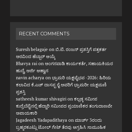
RECENT COMMENTS
Suresh belagaje
on
ಬಿ.ಟಿ. ರಂಜನ್ ಪ್ರಶಸ್ತಿಗೆ ಪತ್ರಕರ್ತ
ಅರವಿಂದ ಹೆಬ್ಬಾರ್ ಆಯ್ಕೆ
Bhavya rai
on
ಅಂಗನವಾಡಿ ಕಾರ್ಯಕರ್ತೆ, ಸಹಾಯಕಿಯರ
ಹುದ್ದೆ, ಅರ್ಜಿ ಆಹ್ವಾನ
navin acharya
on
ಭ್ರಾಮರಿ ಯಕ್ಷವೈಭವ -2026: ಹಿರಿಯ
ಕಲಾವಿದ ಕೆ.ಎಚ್ ದಾಸಪ್ಪ ರೈ ಅವರಿಗೆ ಭ್ರಾಮರೀ ಯಕ್ಷಮಣಿ
ಪ್ರಶಸ್ತಿ
satheesh kumar shivagiri
on
ಕಲ್ಲಡ್ಕ ಸಮೀಪ
ಕುದ್ರೆಬೆಟ್ಟಿನಲ್ಲಿ ಹೆದ್ದಾರಿ ಸಮೀಪದ ಪ್ರಯಾಣಿಕರ ತಂಗುದಾಣವೇ
ಅಪಾಯಕಾರಿ
Jagadeesh Yadapadithaya
on
ಮಾರ್ಚ್ 3ರಂದು
ಬ್ರಹ್ಮರಕೂಟ್ಲು ಟೋಲ್ ಗೇಟ್ ತೆರವು ಆಗ್ರಹಿಸಿ ಸಾಮೂಹಿಕ