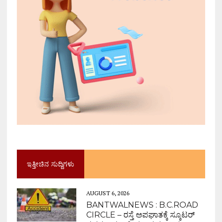
ಇತ್ತೀಚಿನ ಸುದ್ದಿಗಳು
AUGUST 6, 2026
BANTWALNEWS : B.C.ROAD
CIRCLE – ರಸ್ತೆ ಅಪಘಾತಕ್ಕೆ ಸ್ಕೂಟರ್