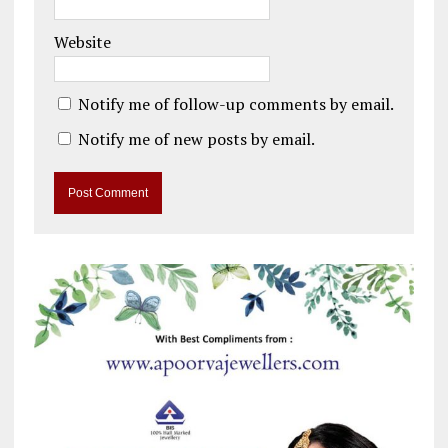
Website
Notify me of follow-up comments by email.
Notify me of new posts by email.
A
l
t
e
r
n
a
t
i