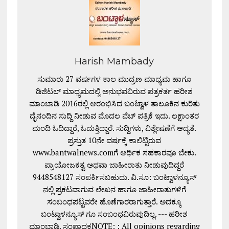
Harish Mambady
ಸುಮಾರು 27 ವರ್ಷಗಳ ಕಾಲ ಮುದ್ರಣ ಮಾಧ್ಯಮ ಹಾಗೂ
ಡಿಜಿಟಲ್ ಮಾಧ್ಯಮದಲ್ಲಿ ಅನುಭವವಿರುವ ಪತ್ರಕರ್ತ ಹರೀಶ
ಮಾಂಬಾಡಿ 2016ರಲ್ಲಿ ಆರಂಭಿಸಿದ ಬಂಟ್ವಾಳ ತಾಲೂಕಿನ ಕುರಿತು
ದೈನಂದಿನ ಸುದ್ದಿ ನೀಡುವ ಮೊದಲ ವೆಬ್ ಪತ್ರಿಕೆ ಇದು. ಲಕ್ಷಾಂತರ
ಮಂದಿ ಓದಿದ್ದಾರೆ, ಓದುತ್ತಿದ್ದಾರೆ. ಸುದ್ದಿಗಳು, ವಿಶ್ಲೇಷಣೆಗೆ ಆದ್ಯತೆ.
ಪ್ರಸ್ತುತ 10ನೇ ವರ್ಷಕ್ಕೆ ಕಾಲಿಟ್ಟಿರುವ
www.bantwalnews.comಗೆ ಆರ್ಥಿಕ ಸಹಕಾರವೂ ಬೇಕು.
ಪ್ರಾಯೋಜಕತ್ವ ಅಥವಾ ಜಾಹೀರಾತು ನೀಡುವುದಿದ್ದರೆ
9448548127 ಸಂಪರ್ಕಿಸಬಹುದು. ವಿ.ಸೂ: ಬಂಟ್ವಾಳನ್ಯೂಸ್
ನಲ್ಲಿ ಪ್ರಕಟವಾಗುವ ಲೇಖನ ಹಾಗೂ ಜಾಹೀರಾತುಗಳಿಗೆ
ಸಂಬಂಧಪಟ್ಟವರೇ ಹೊಣೆಗಾರರಾಗುತ್ತಾರೆ. ಅದಕ್ಕೂ
ಬಂಟ್ವಾಳನ್ಯೂಸ್ ಗೂ ಸಂಬಂಧವಿರುವುದಿಲ್ಲ. --- ಹರೀಶ
ಮಾಂಬಾಡಿ, ಸಂಪಾದಕNOTE: : All opinions regarding