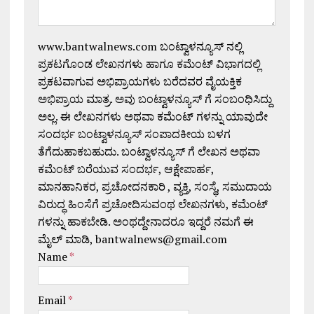
www.bantwalnews.com ಬಂಟ್ವಾಳನ್ಯೂಸ್ ನಲ್ಲಿ
ಪ್ರಕಟಗೊಂಡ ಲೇಖನಗಳು ಹಾಗೂ ಕಮೆಂಟ್ ವಿಭಾಗದಲ್ಲಿ
ಪ್ರಕಟವಾಗುವ ಅಭಿಪ್ರಾಯಗಳು ಬರೆದವರ ವೈಯಕ್ತಿಕ
ಅಭಿಪ್ರಾಯ ಮಾತ್ರ. ಅವು ಬಂಟ್ವಾಳನ್ಯೂಸ್ ಗೆ ಸಂಬಂಧಿಸಿದ್ದು
ಅಲ್ಲ. ಈ ಲೇಖನಗಳು ಅಥವಾ ಕಮೆಂಟ್ ಗಳನ್ನು ಯಾವುದೇ
ಸಂದರ್ಭ ಬಂಟ್ವಾಳನ್ಯೂಸ್ ಸಂಪಾದಕೀಯ ಬಳಗ
ತೆಗೆದುಹಾಕಬಹುದು. ಬಂಟ್ವಾಳನ್ಯೂಸ್ ಗೆ ಲೇಖನ ಅಥವಾ
ಕಮೆಂಟ್ ಬರೆಯುವ ಸಂದರ್ಭ, ಆಕ್ಷೇಪಾರ್ಹ,
ಮಾನಹಾನಿಕರ, ಪ್ರಚೋದನಕಾರಿ , ವ್ಯಕ್ತಿ, ಸಂಸ್ಥೆ, ಸಮುದಾಯ
ವಿರುದ್ಧ ಹಿಂಸೆಗೆ ಪ್ರಚೋದಿಸುವಂಥ ಲೇಖನಗಳು, ಕಮೆಂಟ್
ಗಳನ್ನು ಹಾಕಬೇಡಿ. ಅಂಥದ್ದೇನಾದರೂ ಇದ್ದರೆ ನಮಗೆ ಈ
ಮೈಲ್ ಮಾಡಿ, bantwalnews@gmail.com
Name
*
Email
*