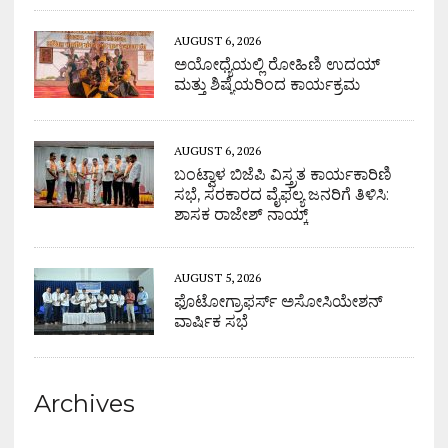
AUGUST 6, 2026
ಅಯೋಧ್ಯೆಯಲ್ಲಿ ರೋಹಿಣಿ ಉದಯ್
ಮತ್ತು ಶಿಷ್ಯೆಯರಿಂದ ಕಾರ್ಯಕ್ರಮ
AUGUST 6, 2026
ಬಂಟ್ವಾಳ ಬಿಜೆಪಿ ವಿಸ್ತ್ರತ ಕಾರ್ಯಕಾರಿಣಿ
ಸಭೆ, ಸರಕಾರದ ವೈಫಲ್ಯ ಜನರಿಗೆ ತಿಳಿಸಿ:
ಶಾಸಕ ರಾಜೇಶ್ ನಾಯ್ಕ್
AUGUST 5, 2026
ಫೊಟೋಗ್ರಾಫರ್ಸ್ ಅಸೋಸಿಯೇಶನ್
ವಾರ್ಷಿಕ ಸಭೆ
Archives