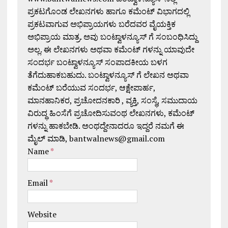
ಪ್ರಕಟಗೊಂಡ ಲೇಖನಗಳು ಹಾಗೂ ಕಮೆಂಟ್ ವಿಭಾಗದಲ್ಲಿ
ಪ್ರಕಟವಾಗುವ ಅಭಿಪ್ರಾಯಗಳು ಬರೆದವರ ವೈಯಕ್ತಿಕ
ಅಭಿಪ್ರಾಯ ಮಾತ್ರ. ಅವು ಬಂಟ್ವಾಳನ್ಯೂಸ್ ಗೆ ಸಂಬಂಧಿಸಿದ್ದು
ಅಲ್ಲ. ಈ ಲೇಖನಗಳು ಅಥವಾ ಕಮೆಂಟ್ ಗಳನ್ನು ಯಾವುದೇ
ಸಂದರ್ಭ ಬಂಟ್ವಾಳನ್ಯೂಸ್ ಸಂಪಾದಕೀಯ ಬಳಗ
ತೆಗೆದುಹಾಕಬಹುದು. ಬಂಟ್ವಾಳನ್ಯೂಸ್ ಗೆ ಲೇಖನ ಅಥವಾ
ಕಮೆಂಟ್ ಬರೆಯುವ ಸಂದರ್ಭ, ಆಕ್ಷೇಪಾರ್ಹ,
ಮಾನಹಾನಿಕರ, ಪ್ರಚೋದನಕಾರಿ , ವ್ಯಕ್ತಿ, ಸಂಸ್ಥೆ, ಸಮುದಾಯ
ವಿರುದ್ಧ ಹಿಂಸೆಗೆ ಪ್ರಚೋದಿಸುವಂಥ ಲೇಖನಗಳು, ಕಮೆಂಟ್
ಗಳನ್ನು ಹಾಕಬೇಡಿ. ಅಂಥದ್ದೇನಾದರೂ ಇದ್ದರೆ ನಮಗೆ ಈ
ಮೈಲ್ ಮಾಡಿ, bantwalnews@gmail.com
Name
*
Email
*
Website