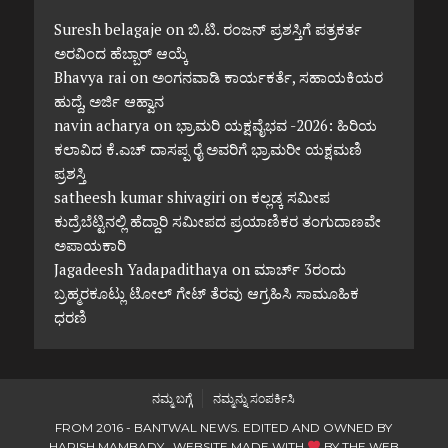
Suresh belagaje
on
ಬಿ.ಟಿ. ರಂಜನ್ ಪ್ರಶಸ್ತಿಗೆ ಪತ್ರಕರ್ತ
ಅರವಿಂದ ಹೆಬ್ಬಾರ್ ಆಯ್ಕೆ
Bhavya rai
on
ಅಂಗನವಾಡಿ ಕಾರ್ಯಕರ್ತೆ, ಸಹಾಯಕಿಯರ
ಹುದ್ದೆ, ಅರ್ಜಿ ಆಹ್ವಾನ
navin acharya
on
ಭ್ರಾಮರಿ ಯಕ್ಷವೈಭವ -2026: ಹಿರಿಯ
ಕಲಾವಿದ ಕೆ.ಎಚ್ ದಾಸಪ್ಪ ರೈ ಅವರಿಗೆ ಭ್ರಾಮರೀ ಯಕ್ಷಮಣಿ
ಪ್ರಶಸ್ತಿ
satheesh kumar shivagiri
on
ಕಲ್ಲಡ್ಕ ಸಮೀಪ
ಕುದ್ರೆಬೆಟ್ಟಿನಲ್ಲಿ ಹೆದ್ದಾರಿ ಸಮೀಪದ ಪ್ರಯಾಣಿಕರ ತಂಗುದಾಣವೇ
ಅಪಾಯಕಾರಿ
Jagadeesh Yadapadithaya
on
ಮಾರ್ಚ್ 3ರಂದು
ಬ್ರಹ್ಮರಕೂಟ್ಲು ಟೋಲ್ ಗೇಟ್ ತೆರವು ಆಗ್ರಹಿಸಿ ಸಾಮೂಹಿಕ
ಧರಣಿ
ನಮ್ಮ ಬಗ್ಗೆ
ನಮ್ಮನ್ನು ಸಂಪರ್ಕಿಸಿ
FROM 2016 - BANTWAL NEWS. EDITED AND OWNED BY
HARISH MAMBADY. WEBSITE MADE WITH
BY
THE WEB