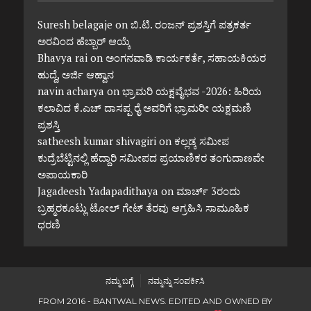
Suresh belagaje
on
ಬಿ.ಟಿ. ರಂಜನ್ ಪ್ರಶಸ್ತಿಗೆ ಪತ್ರಕರ್ತ
ಅರವಿಂದ ಹೆಬ್ಬಾರ್ ಆಯ್ಕೆ
Bhavya rai
on
ಅಂಗನವಾಡಿ ಕಾರ್ಯಕರ್ತೆ, ಸಹಾಯಕಿಯರ
ಹುದ್ದೆ, ಅರ್ಜಿ ಆಹ್ವಾನ
navin acharya
on
ಭ್ರಾಮರಿ ಯಕ್ಷವೈಭವ -2026: ಹಿರಿಯ
ಕಲಾವಿದ ಕೆ.ಎಚ್ ದಾಸಪ್ಪ ರೈ ಅವರಿಗೆ ಭ್ರಾಮರೀ ಯಕ್ಷಮಣಿ
ಪ್ರಶಸ್ತಿ
satheesh kumar shivagiri
on
ಕಲ್ಲಡ್ಕ ಸಮೀಪ
ಕುದ್ರೆಬೆಟ್ಟಿನಲ್ಲಿ ಹೆದ್ದಾರಿ ಸಮೀಪದ ಪ್ರಯಾಣಿಕರ ತಂಗುದಾಣವೇ
ಅಪಾಯಕಾರಿ
Jagadeesh Yadapadithaya
on
ಮಾರ್ಚ್ 3ರಂದು
ಬ್ರಹ್ಮರಕೂಟ್ಲು ಟೋಲ್ ಗೇಟ್ ತೆರವು ಆಗ್ರಹಿಸಿ ಸಾಮೂಹಿಕ
ಧರಣಿ
ನಮ್ಮ ಬಗ್ಗೆ
ನಮ್ಮನ್ನು ಸಂಪರ್ಕಿಸಿ
FROM 2016 - BANTWAL NEWS. EDITED AND OWNED BY