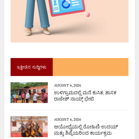
ಇತ್ತೀಚಿನ ಸುದ್ದಿಗಳು
AUGUST 6, 2026
ಉಳಿಗ್ರಾಮದಲ್ಲಿ ಮನೆ ಕುಸಿತ; ಶಾಸಕ
ರಾಜೇಶ್ ನಾಯ್ಕ್ ಭೇಟಿ
AUGUST 6, 2026
ಅಯೋಧ್ಯೆಯಲ್ಲಿ ರೋಹಿಣಿ ಉದಯ್
ಮತ್ತು ಶಿಷ್ಯೆಯರಿಂದ ಕಾರ್ಯಕ್ರಮ