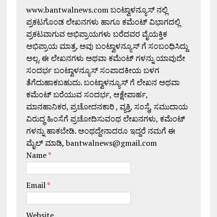
www.bantwalnews.com ಬಂಟ್ವಾಳನ್ಯೂಸ್ ನಲ್ಲಿ
ಪ್ರಕಟಗೊಂಡ ಲೇಖನಗಳು ಹಾಗೂ ಕಮೆಂಟ್ ವಿಭಾಗದಲ್ಲಿ
ಪ್ರಕಟವಾಗುವ ಅಭಿಪ್ರಾಯಗಳು ಬರೆದವರ ವೈಯಕ್ತಿಕ
ಅಭಿಪ್ರಾಯ ಮಾತ್ರ. ಅವು ಬಂಟ್ವಾಳನ್ಯೂಸ್ ಗೆ ಸಂಬಂಧಿಸಿದ್ದು
ಅಲ್ಲ. ಈ ಲೇಖನಗಳು ಅಥವಾ ಕಮೆಂಟ್ ಗಳನ್ನು ಯಾವುದೇ
ಸಂದರ್ಭ ಬಂಟ್ವಾಳನ್ಯೂಸ್ ಸಂಪಾದಕೀಯ ಬಳಗ
ತೆಗೆದುಹಾಕಬಹುದು. ಬಂಟ್ವಾಳನ್ಯೂಸ್ ಗೆ ಲೇಖನ ಅಥವಾ
ಕಮೆಂಟ್ ಬರೆಯುವ ಸಂದರ್ಭ, ಆಕ್ಷೇಪಾರ್ಹ,
ಮಾನಹಾನಿಕರ, ಪ್ರಚೋದನಕಾರಿ , ವ್ಯಕ್ತಿ, ಸಂಸ್ಥೆ, ಸಮುದಾಯ
ವಿರುದ್ಧ ಹಿಂಸೆಗೆ ಪ್ರಚೋದಿಸುವಂಥ ಲೇಖನಗಳು, ಕಮೆಂಟ್
ಗಳನ್ನು ಹಾಕಬೇಡಿ. ಅಂಥದ್ದೇನಾದರೂ ಇದ್ದರೆ ನಮಗೆ ಈ
ಮೈಲ್ ಮಾಡಿ, bantwalnews@gmail.com
Name
*
Email
*
Website