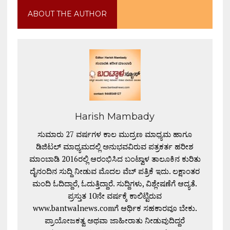
ABOUT THE AUTHOR
Harish Mambady
ಸುಮಾರು 27 ವರ್ಷಗಳ ಕಾಲ ಮುದ್ರಣ ಮಾಧ್ಯಮ ಹಾಗೂ
ಡಿಜಿಟಲ್ ಮಾಧ್ಯಮದಲ್ಲಿ ಅನುಭವವಿರುವ ಪತ್ರಕರ್ತ ಹರೀಶ
ಮಾಂಬಾಡಿ 2016ರಲ್ಲಿ ಆರಂಭಿಸಿದ ಬಂಟ್ವಾಳ ತಾಲೂಕಿನ ಕುರಿತು
ದೈನಂದಿನ ಸುದ್ದಿ ನೀಡುವ ಮೊದಲ ವೆಬ್ ಪತ್ರಿಕೆ ಇದು. ಲಕ್ಷಾಂತರ
ಮಂದಿ ಓದಿದ್ದಾರೆ, ಓದುತ್ತಿದ್ದಾರೆ. ಸುದ್ದಿಗಳು, ವಿಶ್ಲೇಷಣೆಗೆ ಆದ್ಯತೆ.
ಪ್ರಸ್ತುತ 10ನೇ ವರ್ಷಕ್ಕೆ ಕಾಲಿಟ್ಟಿರುವ
www.bantwalnews.comಗೆ ಆರ್ಥಿಕ ಸಹಕಾರವೂ ಬೇಕು.
ಪ್ರಾಯೋಜಕತ್ವ ಅಥವಾ ಜಾಹೀರಾತು ನೀಡುವುದಿದ್ದರೆ