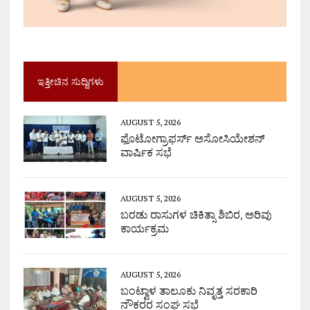
ಇತ್ತೀಚಿನ ಸುದ್ದಿಗಳು
AUGUST 5, 2026
ಫೊಟೋಗ್ರಾಫರ್ಸ್ ಅಸೋಸಿಯೇಶನ್
ವಾರ್ಷಿಕ ಸಭೆ
AUGUST 5, 2026
ಬರಡು ರಾಸುಗಳ ಚಿಕಿತ್ಸಾ ಶಿಬಿರ, ಅರಿವು
ಕಾರ್ಯಕ್ರಮ
AUGUST 5, 2026
ಬಂಟ್ವಾಳ ತಾಲೂಕು ನಿವೃತ್ತ ಸರಕಾರಿ
ನೌಕರರ ಸಂಘ ಸಭೆ