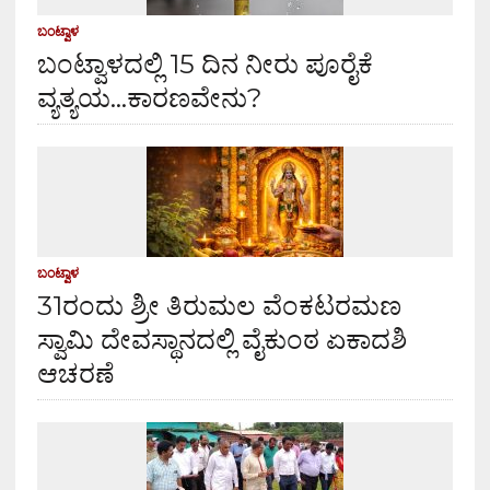
ಬಂಟ್ವಾಳ
ಬಂಟ್ವಾಳದಲ್ಲಿ 15 ದಿನ ನೀರು ಪೂರೈಕೆ
ವ್ಯತ್ಯಯ…ಕಾರಣವೇನು?
ಬಂಟ್ವಾಳ
31ರಂದು ಶ್ರೀ ತಿರುಮಲ ವೆಂಕಟರಮಣ
ಸ್ವಾಮಿ ದೇವಸ್ಥಾನದಲ್ಲಿ ವೈಕುಂಠ ಏಕಾದಶಿ
ಆಚರಣೆ