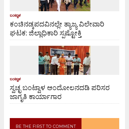
ಬಂಟ್ವಾಳ
ಕಂಚಿನಡ್ಕಪದವಿನಲ್ಲೇ ತ್ಯಾಜ್ಯ ವಿಲೇವಾರಿ
ಘಟಕ: ಜಿಲ್ಲಾಧಿಕಾರಿ ಸ್ಪಷ್ಟೋಕ್ತಿ
ಬಂಟ್ವಾಳ
ಸ್ವಚ್ಛ ಬಂಟ್ವಾಳ ಆಂದೋಲನದಡಿ ಪರಿಸರ
ಜಾಗೃತಿ ಕಾರ್ಯಾಗಾರ
BE THE FIRST TO COMMENT