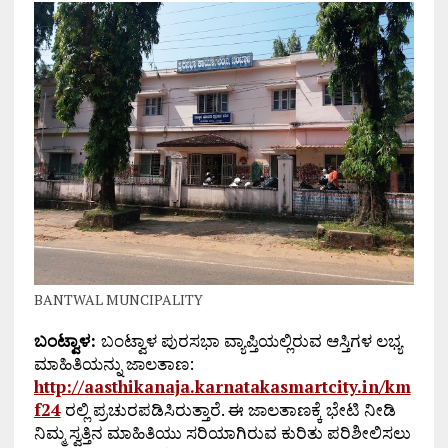
BANTWAL MUNCIPALITY
ಬಂಟ್ವಾಳ:
ಬಂಟ್ವಾಳ ಪುರಸಭಾ ವ್ಯಾಪ್ತಿಯಲ್ಲಿರುವ ಆಸ್ತಿಗಳ ಲಭ್ಯ
ಮಾಹಿತಿಯನ್ನು ಜಾಲತಾಣ:
http://aasthikanaja.karnatakasmartcity.in/km
f24
ರಲ್ಲಿ ಪ್ರಚುರಪಡಿಸಿರುತ್ತಾರೆ. ಈ ಜಾಲತಾಣಕ್ಕೆ ಭೇಟಿ ನೀಡಿ
ನಿಮ್ಮ ಸ್ವತ್ತಿನ ಮಾಹಿತಿಯು ಸರಿಯಾಗಿರುವ ಕುರಿತು ಪರಿಶೀಲಿಸಲು