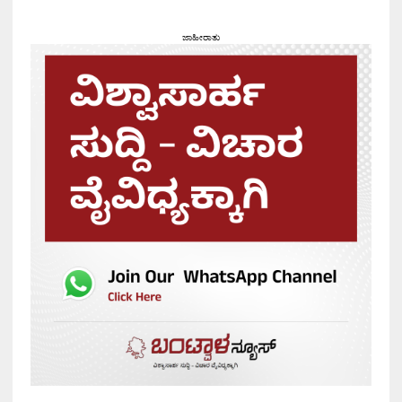
ಜಾಹೀರಾತು