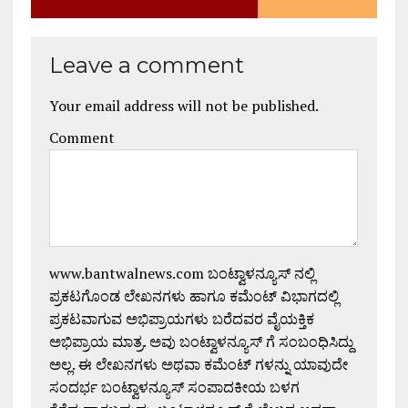
Leave a comment
Your email address will not be published.
Comment
www.bantwalnews.com ಬಂಟ್ವಾಳನ್ಯೂಸ್ ನಲ್ಲಿ
ಪ್ರಕಟಗೊಂಡ ಲೇಖನಗಳು ಹಾಗೂ ಕಮೆಂಟ್ ವಿಭಾಗದಲ್ಲಿ
ಪ್ರಕಟವಾಗುವ ಅಭಿಪ್ರಾಯಗಳು ಬರೆದವರ ವೈಯಕ್ತಿಕ
ಅಭಿಪ್ರಾಯ ಮಾತ್ರ. ಅವು ಬಂಟ್ವಾಳನ್ಯೂಸ್ ಗೆ ಸಂಬಂಧಿಸಿದ್ದು
ಅಲ್ಲ. ಈ ಲೇಖನಗಳು ಅಥವಾ ಕಮೆಂಟ್ ಗಳನ್ನು ಯಾವುದೇ
ಸಂದರ್ಭ ಬಂಟ್ವಾಳನ್ಯೂಸ್ ಸಂಪಾದಕೀಯ ಬಳಗ